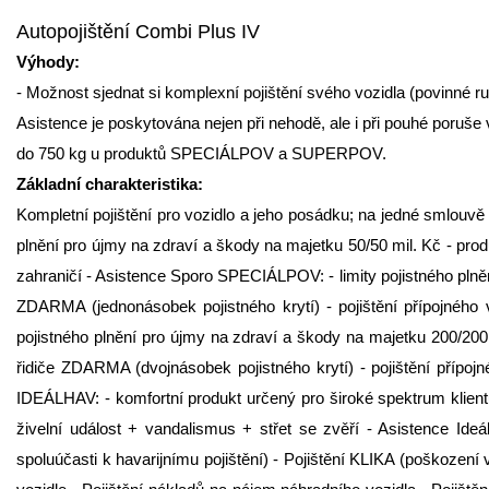
Autopojištění Combi Plus IV
Výhody:
- Možnost sjednat si komplexní pojištění svého vozidla (povinné ruč
Asistence je poskytována nejen při nehodě, ale i při pouhé por
do 750 kg u produktů SPECIÁLPOV a SUPERPOV.
Základní charakteristika:
Kompletní pojištění pro vozidlo a jeho posádku; na jedné smlouvě 
plnění pro újmy na zdraví a škody na majetku 50/50 mil. Kč - pro
zahraničí - Asistence Sporo SPECIÁLPOV: - limity pojistného plněn
ZDARMA (jednonásobek pojistného krytí) - pojištění přípojnéh
pojistného plnění pro újmy na zdraví a škody na majetku 200/20
řidiče ZDARMA (dvojnásobek pojistného krytí) - pojištění přípo
IDEÁLHAV: - komfortní produkt určený pro široké spektrum klient
živelní událost + vandalismus + střet se zvěří - Asistence Id
spoluúčasti k havarijnímu pojištění) - Pojištění KLIKA (poškození 