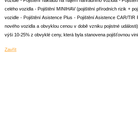
vozidle - Pojištění nákladů na nájem náhradního vozidla - Pojištění
celého vozidla - Pojištění MINIHAV (pojištění přírodních rizik + 
vozidle - Pojištění Asistence Plus - Pojištění Asistence CAR/TIR
nového vozidla a obvyklou cenou v době vzniku pojistné události) 
výši 10-25% z obvyklé ceny, která byla stanovena pojišťovnou vin
Zavřít