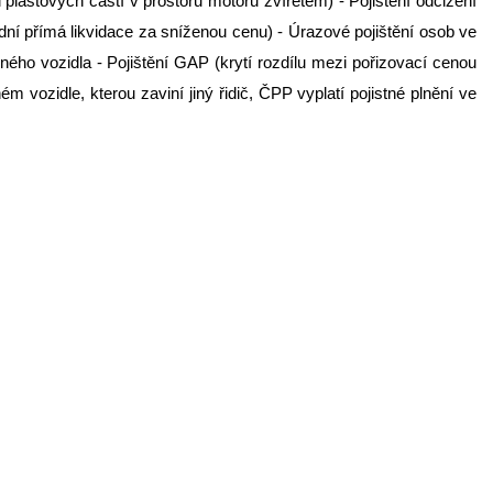
či plastových částí v prostoru motoru zvířetem) - Pojištění odcizení
rdní přímá likvidace za sníženou cenu) - Úrazové pojištění osob ve
ného vozidla - Pojištění GAP (krytí rozdílu mezi pořizovací cenou
 vozidle, kterou zaviní jiný řidič, ČPP vyplatí pojistné plnění ve