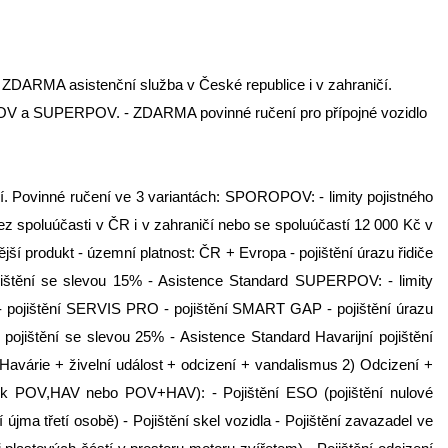
. - ZDARMA asistenční služba v České republice i v zahraničí.
IÁLPOV a SUPERPOV. - ZDARMA povinné ručení pro přípojné vozidlo
ění. Povinné ručení ve 3 variantách: SPOROPOV: - limity pojistného
ez spoluúčasti v ČR i v zahraničí nebo se spoluúčastí 12 000 Kč v
ší produkt - územní platnost: ČR + Evropa - pojištění úrazu řidiče
jištění se slevou 15% - Asistence Standard SUPERPOV: - limity
 - pojištění SERVIS PRO - pojištění SMART GAP - pojištění úrazu
ojištění se slevou 25% - Asistence Standard Havarijní pojištění
Havárie + živelní událost + odcizení + vandalismus 2) Odcizení +
nat k POV,HAV nebo POV+HAV): - Pojištění ESO (pojištění nulové
újma třetí osobě) - Pojištění skel vozidla - Pojištění zavazadel ve