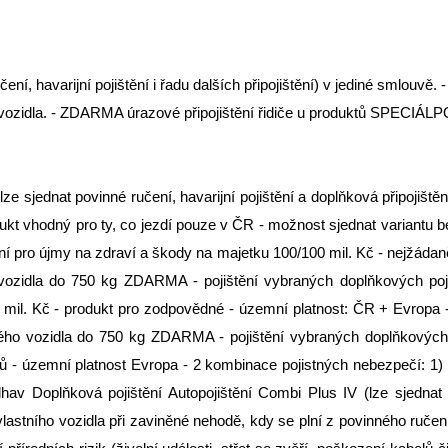
ení, havarijní pojištění i řadu dalších připojištění) v jediné smlouvě
uše vozidla. - ZDARMA úrazové připojištění řidiče u produktů SPEC
lze sjednat povinné ručení, havarijní pojištění a doplňková připojišt
dukt vhodný pro ty, co jezdí pouze v ČR - možnost sjednat variantu b
í pro újmy na zdraví a škody na majetku 100/100 mil. Kč - nejžádaněj
o vozidla do 750 kg ZDARMA - pojištění vybraných doplňkových po
0 mil. Kč - produkt pro zodpovědné - územní platnost: ČR + Evropa
jného vozidla do 750 kg ZDARMA - pojištění vybraných doplňkových p
ů - územní platnost Evropa - 2 kombinace pojistných nebezpečí: 1) 
eálhav Doplňková pojištění Autopojištění Combi Plus IV (lze sjed
vlastního vozidla při zaviněné nehodě, kdy se plní z povinného ručení 