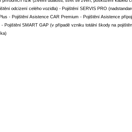
 přírodních rizik (živelní události, střet se zvěří, poškození kabelů 
pojištění odcizení celého vozidla) - Pojištění SERVIS PRO (nadstanda
 Plus - Pojištění Asistence CAR Premium - Pojištění Asistence přípoj
- Pojištění SMART GAP (v případě vzniku totální škody na pojištěném
íka)