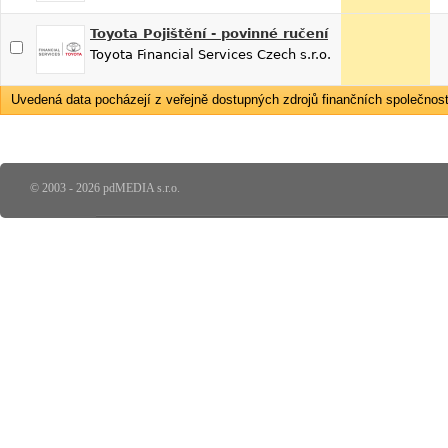
Toyota Pojištění - povinné ručení
Toyota Financial Services Czech s.r.o.
Uvedená data pocházejí z veřejně dostupných zdrojů finančních společností
© 2003 - 2026 pdMEDIA s.r.o.