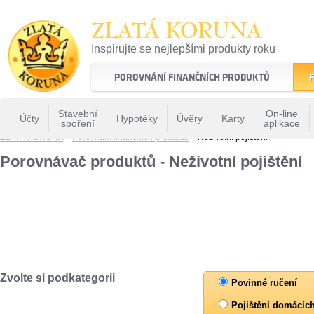
ZLATÁ KORUNA
Inspirujte se nejlepšími produkty roku
22 let tradice a kvality na finančním trhu
POROVNÁNÍ FINANČNÍCH PRODUKTŮ
F
Stavební
On-line
Účty
Hypotéky
Úvěry
Karty
spoření
aplikace
ZLATÁ KORUNA
»
Porovnání finančních produktů
» Neživotní pojištění
Porovnávač produktů - Neživotní pojištění
Zvolte si podkategorii
Povinné ručení
Pojištění domácíc