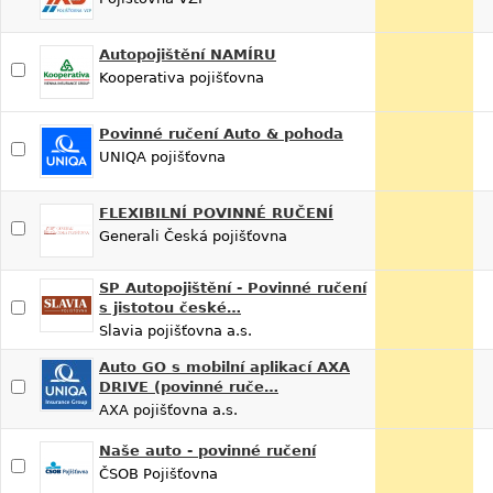
Autopojištění NAMÍRU
Kooperativa pojišťovna
Povinné ručení Auto & pohoda
UNIQA pojišťovna
FLEXIBILNÍ POVINNÉ RUČENÍ
Generali Česká pojišťovna
SP Autopojištění - Povinné ručení
s jistotou české…
Slavia pojišťovna a.s.
Auto GO s mobilní aplikací AXA
DRIVE (povinné ruče…
AXA pojišťovna a.s.
Naše auto - povinné ručení
ČSOB Pojišťovna