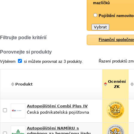
mazlíčků
Pojištění nemovito
Filtrujte podle kritérií
Finanční společno
Porovnejte si produkty
Řazení produktů změ
Výběrem
si můžete porovnat az 3 produkty.
Ocenění
Produkt
ZK
Autopojištění Combi Plus IV
Česká podnikatelská pojišťovna
Autopojištění NAMÍRU s
odměnou za bezpečnou jízdu…