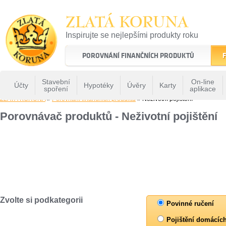
ZLATÁ KORUNA
Inspirujte se nejlepšími produkty roku
22 let tradice a kvality na finančním trhu
POROVNÁNÍ FINANČNÍCH PRODUKTŮ
F
Stavební
On-line
Účty
Hypotéky
Úvěry
Karty
spoření
aplikace
ZLATÁ KORUNA
»
Porovnání finančních produktů
» Neživotní pojištění
Porovnávač produktů - Neživotní pojištění
Zvolte si podkategorii
Povinné ručení
Pojištění domácíc