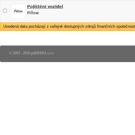
Pojištění vozidel
Pillow
Uvedená data pocházejí z veřejně dostupných zdrojů finančních společností
© 2003 - 2026 pdMEDIA s.r.o.