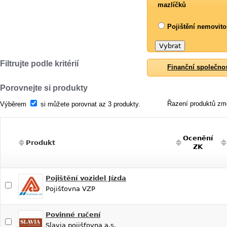
mazlíčků
Pojištění nemovito
Filtrujte podle kritérií
Finanční společno
Porovnejte si produkty
Řazení produktů změ
Výběrem
si můžete porovnat az 3 produkty.
Ocenění
Produkt
ZK
Pojištění vozidel Jízda
Pojišťovna VZP
Povinné ručení
Slavia pojišťovna a.s.