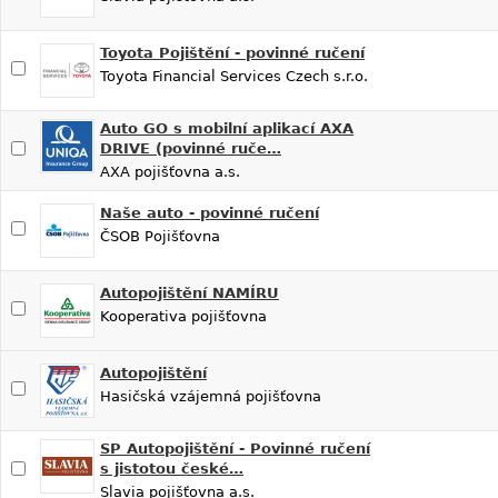
Toyota Pojištění - povinné ručení
Toyota Financial Services Czech s.r.o.
Auto GO s mobilní aplikací AXA
DRIVE (povinné ruče…
AXA pojišťovna a.s.
Naše auto - povinné ručení
ČSOB Pojišťovna
Autopojištění NAMÍRU
Kooperativa pojišťovna
Autopojištění
Hasičská vzájemná pojišťovna
SP Autopojištění - Povinné ručení
s jistotou české…
Slavia pojišťovna a.s.