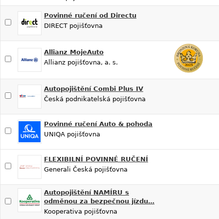
Povinné ručení od Directu
DIRECT pojišťovna
Allianz MojeAuto
Allianz pojišťovna, a. s.
Autopojištění Combi Plus IV
Česká podnikatelská pojišťovna
Povinné ručení Auto & pohoda
UNIQA pojišťovna
FLEXIBILNÍ POVINNÉ RUČENÍ
Generali Česká pojišťovna
Autopojištění NAMÍRU s
odměnou za bezpečnou jízdu…
Kooperativa pojišťovna