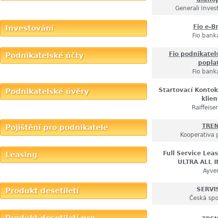
Generali Inve
Fio e-B
Investování
Fio banka
Fio podnikatel
Podnikatelské účty
popla
Fio banka
Startovací Konto
Podnikatelské úvěry
klien
Raiffeis
TRE
Pojištění pro podnikatele
Kooperativa 
Full Service Leas
Leasing
ULTRA ALL 
Ayve
SERVI
Produkt desetiletí
Česká spo