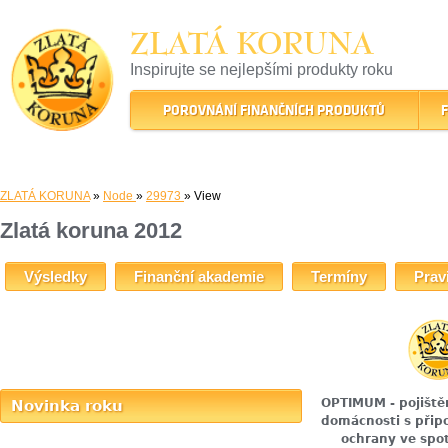
ZLATÁ KORUNA
Inspirujte se nejlepšími produkty roku
22 let tradice a kvality na finančním trhu
POROVNÁNÍ FINANČNÍCH PRODUKTŮ
F
ZLATÁ KORUNA
»
Node
»
29973
» View
Zlatá koruna 2012
Výsledky
Finanční akademie
Termíny
Prav
OPTIMUM - pojiště
Novinka roku
domácnosti s přip
ochrany ve spo