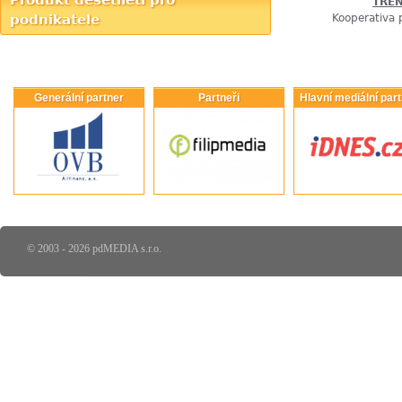
Produkt desetiletí pro
TRE
podnikatele
Kooperativa 
Generální partner
Partneři
Hlavní mediální par
© 2003 - 2026 pdMEDIA s.r.o.