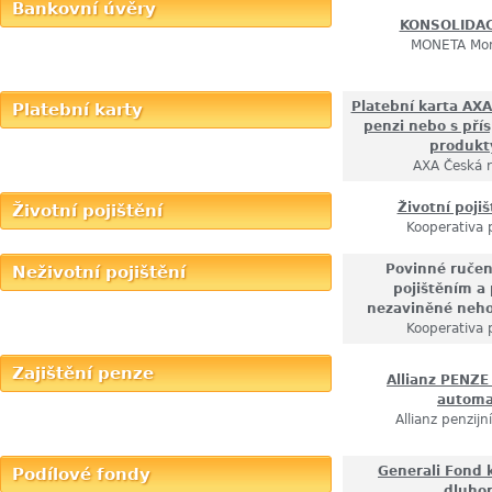
Bankovní úvěry
KONSOLIDAC
MONETA Mo
Platební karta AX
Platební karty
penzi nebo s přís
produkt
AXA Česká r
Životní pojiš
Životní pojištění
Kooperativa 
Povinné ručení
Neživotní pojištění
pojištěním a 
nezaviněné neh
Kooperativa 
Zajištění penze
Allianz PENZ
autom
Allianz penzijn
Generali Fond 
Podílové fondy
dluho