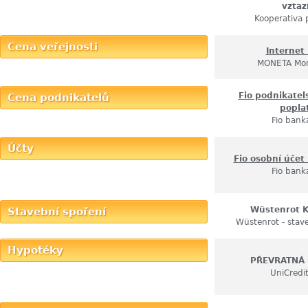
vztaz
Kooperativa 
Cena veřejnosti
Internet
MONETA Mo
Fio podnikatel
Cena podnikatelů
popla
Fio banka
Účty
Fio osobní účet
Fio banka
Wüstenrot 
Stavební spoření
Wüstenrot - stave
Hypotéky
PŘEVRATNÁ 
UniCredi