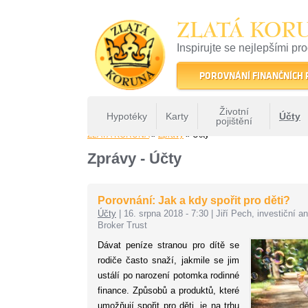
ZLATÁ KOR
Inspirujte se nejlepšími pr
22 let tradice a kvality na 
POROVNÁNÍ FINANČNÍCH
Životní
Hypotéky
Karty
Účty
pojištění
ZLATÁ KORUNA
»
Zprávy
» Účty
Zprávy - Účty
Porovnání: Jak a kdy spořit pro děti?
Účty
|
16. srpna 2018 - 7:30
|
Jiří Pech, investiční an
Broker Trust
Dávat peníze stranou pro dítě se
rodiče často snaží, jakmile se jim
ustálí po narození potomka rodinné
finance. Způsobů a produktů, které
umožňují spořit pro děti, je na trhu