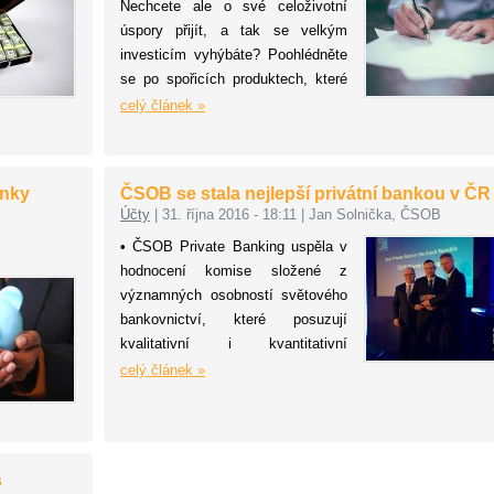
na Burzu cenných papíru Praha.
Nechcete ale o své celoživotní
úspory přijít, a tak se velkým
investicím vyhýbáte? Poohlédněte
se po spořicích produktech, které
vám peníze bezpečně zhodnotí.
celý článek »
Víme, jaké to jsou a jak aktuálně
vysoké úroky nabízí.
anky
ČSOB se stala nejlepší privátní bankou v ČR
Účty
|
31. října 2016 - 18:11
|
Jan Solnička, ČSOB
• ČSOB Private Banking uspěla v
hodnocení komise složené z
významných osobností světového
bankovnictví, které posuzují
kvalitativní i kvantitativní
ukazatele.
celý článek »
• Ocenění pro nejlepší privátní
banku roku se uděluje v České
republice od roku 2013, pokaždé ho
zatím získala ČSOB Private
s
Banking.