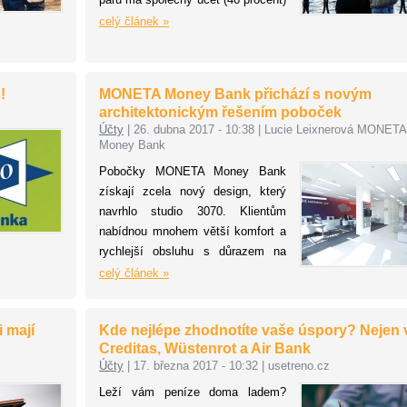
a také si společně spoří (45
celý článek »
procent). Více jak třetina z nich
plánuje utratit společné úspory za
dovolenou (38 procent), na druhém
!
MONETA Money Bank přichází s novým
místě je pak rekonstrukce bytu či
architektonickým řešením poboček
domu (37 procent). I přesto, že
Účty
|
26. dubna 2017 - 10:38
|
Lucie Leixnerová MONETA
Čechy nejvíce láká utratit
Money Bank
nastřádané prostředky za rekreaci,
Pobočky MONETA Money Bank
zadlužit by se kvůli ní rozhodně
získají zcela nový design, který
nechtěli. Půjčit si peníze na její
navrhlo studio 3070. Klientům
pořízení by byla ochotná pouze 2
nabídnou mnohem větší komfort a
procenta populace.
rychlejší obsluhu s důrazem na
zachování diskrétnosti. První z
celý článek »
nich je otevřena na Nových
Butovicích. Většina poboček banky
i mají
Kde nejlépe zhodnotíte vaše úspory? Nejen 
se dočká nového vzhledu v
Creditas, Wüstenrot a Air Bank
průběhu tří let. S novým
Účty
|
17. března 2017 - 10:32
|
usetreno.cz
konceptem přichází banka rok
poté, co změnila jméno a vstoupila
Leží vám peníze doma ladem?