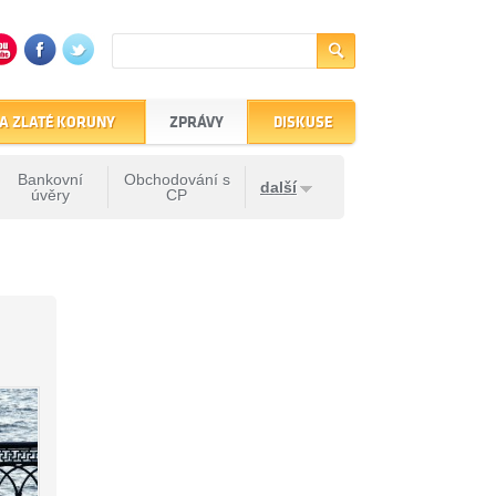
A ZLATÉ KORUNY
ZPRÁVY
DISKUSE
Bankovní
Obchodování s
další
úvěry
CP