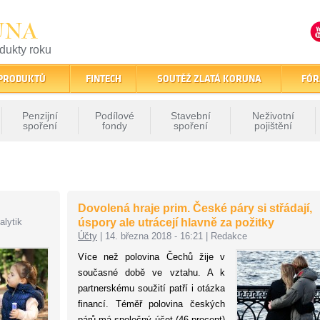
UNA
odukty roku
finančním trhu
 PRODUKTŮ
FINTECH
SOUTĚŽ ZLATÁ KORUNA
FÓR
Penzijní
Podílové
Stavební
Neživotní
spoření
fondy
spoření
pojištění
Dovolená hraje prim. České páry si střádají,
alytik
úspory ale utrácejí hlavně za požitky
Účty
|
14. března 2018 - 16:21
|
Redakce
Více než polovina Čechů žije v
současné době ve vztahu. A k
partnerskému soužití patří i otázka
financí. Téměř polovina českých
párů má společný účet (46 procent)