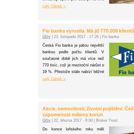
celá řada. Všechny mají svá pro a
celý článek »
proti. Porovnali jsme proto běžné
metody, které každý zná, i
způsoby, které se tolik nevyužívají.
Fio banka vyrostla. Má již 770.000 klientů
Podívejte se, kdy je vhodné
Účty
|
23. listopadu 2017 - 17:26
|
Fio banka
konkrétní produkty využít.
Česká Fio banka je pátou největší
bankou podle počtu klientů. V
současné době jich má více než
770 tisíc, což je meziroční nárůst o
19 %. Přestože stále nabízí běžné
bankovní služby bez poplatků,
celý článek »
dokáže být v zisku, ke konci září
2017 činil její zisk před zdaněním
268 milionů Kč. Na tiskové
konferenci ohlásila řadu novinek
Akcie, nemovitosti, životní pojištění. Češ
pro nejbližší měsíce i příští rok.
zapomenuté miliony korun
Účty
|
22. března 2017 - 8:00
|
Broker Trust
Do konce loňského roku měli