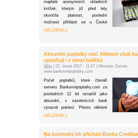
majitelé anonymních vkladních
knížek, kterým již před lety
skončila platnost, poslední
možnost přihlásit se u České
spořitelny o své peníze. Spořitelně
celý článek »
nakonec zůstalo 1,78 miliardy
korun, které si nikdo nevyzvedl, a
tak je věnovala na charitu. Nejde o
Absurdní poplatky mizí. Některé však b
jediný případ, kdy se můžeme
uplatňují i v rámci balíčků
setkat se zapomenutými penězi,
Účty
|
22. února 2017 - 11:57
|
Miroslav Zeman,
respektive s majetkem, ke kterému
www.bankovnipoplatky.com
se majitelé nehlásí. Podívejte se
Počet poplatků, které čtenáři
na několik obvyklých příkladů.
serveru Bankovnipoplatky.com za
posledních 12 let označili jako
absurdní, v sazebnících bank
výrazně poklesl. Přesto některé
absurdní poplatky nalezneme
celý článek »
průřezově u všech bank i v rámci
balíčkových účtů. Některé banky
Na tuzemský trh přichází Banka Credita
uplatňují pět absurdních poplatků,