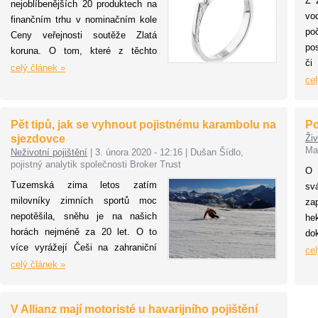
Z 
nejoblíbenějších 20 produktech na
vo
finančním trhu v nominačním kole
po
Ceny veřejnosti soutěže Zlatá
po
koruna. O tom, které z těchto
či
produktů se umístí na stupních
celý článek »
vi
cel
vítězů, se bude hlasovat ve
za
finálovém kole Ceny veřejnosti do
zp
24. dubna na webu
Pět tipů, jak se vyhnout pojistnému karambolu na
Po
me
www.zlatakoruna.info
.
sjezdovce
Živ
poj
Mar
Neživotní pojištění
|
3. února 2020 - 12:16
|
Dušan Šídlo,
tut
pojistný analytik společnosti Broker Trust
O 
vá
Tuzemská zima letos zatím
svá
pr
milovníky zimních sportů moc
za
dod
nepotěšila, sněhu je na našich
he
horách nejméně za 20 let. O to
do
více vyrážejí Češi na zahraniční
po
cel
sjezdovky. Většina lidí, kteří
celý článek »
úk
vyjedou na dovolenou za hranice,
ve
si s sebou „sbalí“ i cestovní
os
V Allianz mají motoristé u havarijního pojištění
pojištění, ne každý ale ví, jak
jso