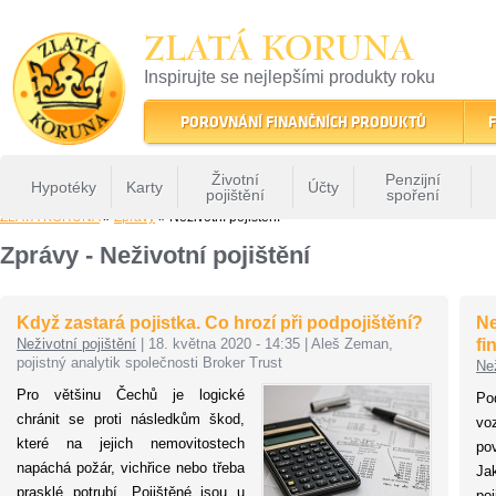
ZLATÁ KORUNA
Inspirujte se nejlepšími produkty roku
22 let tradice a kvality na finančním trhu
POROVNÁNÍ FINANČNÍCH PRODUKTŮ
F
Životní
Penzijní
Hypotéky
Karty
Účty
pojištění
spoření
ZLATÁ KORUNA
»
Zprávy
» Neživotní pojištění
Zprávy - Neživotní pojištění
Když zastará pojistka. Co hrozí při podpojištění?
Ne
Neživotní pojištění
|
18. května 2020 - 14:35
|
Aleš Zeman,
fi
pojistný analytik společnosti Broker Trust
Než
Pro většinu Čechů je logické
Po
chránit se proti následkům škod,
vo
které na jejich nemovitostech
po
napáchá požár, vichřice nebo třeba
Jak
prasklé potrubí. Pojištěné jsou u
po