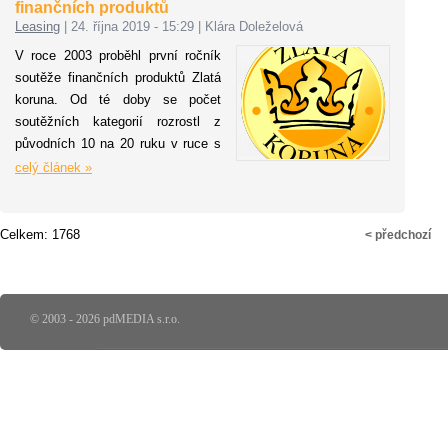
finančních produktů
re
Leasing
|
24. října 2019 - 15:29
|
Klára Doleželová
př
V roce 2003 proběhl první ročník
vý
soutěže finančních produktů Zlatá
eu
koruna. Od té doby se počet
po
soutěžních kategorií rozrostl z
Cu
původních 10 na 20 ruku v ruce s
př
tím, jak se mění samotný trh
celý článek »
př
finančních produktů. Třetím rokem
ve
budou hodnoceny vedle
ab
standardních bankovních a
Celkem: 1768
< předchozí
st
pojistných produktů i fintechové
po
projekty. Nemění se však princip
sa
hodnocení, ty nejlepší produkty
st
stále zodpovědně hodnotí odborná
© 2003 - 2026 pdMEDIA s.r.o.
pr
porota – Finanční akademie. Dát
ná
najevo svůj názor však může
každý a online hlasovat pro svůj
oblíbený produkt v anketě Cena
veřejnosti a Cena podnikatelů.