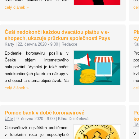
třetiny celkové zaměstnanosti.
vy
celý článek »
cel
Koronavirová opatření měla
us
neblahý dopad na menší firmy a
ce
oblasti jako služby, pohostinství a
mi
Češi nedokončí každou dvacátou platbu v e-
Pl
maloobchodní prodej zasáhla
Sc
shopech, ukazuje průzkum společnosti Pays
cy
vůbec nejvíce, jak ukázaly
Ru
Karty
|
22. června 2020 - 9:00
|
Redakce
Ka
nedávné studie. 43 procent
Epidemie koronaviru posílila v
Pr
drobných živnostníků má dostatek
Česku objem internetového
po
financí pouze na půl roku.
nakupování. Vysoký je také počet
ne
Společnost Visa se proto zavázala
nedokončených plateb za nákupy v
kv
pomoci 50 milionům malých a
e-shopech a storna objednávek. Na
mez
středních podniků po celém světě,
první pokus je v průměru každá
i 
celý článek »
cel
aby se mohly po pandemii vrátit ke
dvacátá transakce nedokončená,
obl
svým živnostem.
upozorňuje průzkum společnosti
vy
Pays. Prodejcům to způsobuje
hle
Pomoc bank v době koronavirové
Pe
finanční ztráty a zákazníkům zase
sá
Účty
|
9. června 2020 - 9:00
|
Klára Doleželová
ko
komplikuje nakupování. Za
dí
Úč
Celosvětově největším problémem
nedokončenými platbami za
hu
V
v letošním roce je nepochybně
objednané zboží stojí podle expertů
sta