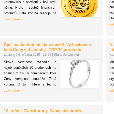
mi
koronavirus a opatření v boji proti
řada faktorů. Mezi hlavní patří
ob
pr
němu. Proto i soutěž finančních
nedokonalý systém konvenčních
kv
we
produktů Zlatá koruna reaguje na
platebních bran, dále nezkušenost
pt
tuto situaci. Ocenění v kategorii
s platební kartou nebo technický
celý článek »
po
Cena za společenskou
cel
problém na straně zákazníka.
se
odpovědnost získaly letos projekty
pe
vzniklé právě na pomoc proti
od
dopadům koronaviru. Vítězné
Češi na důchod od státu nevěří. Ve finálovém
No
ak
projekty vybrali lidé v průzkumu
kole Ceny veřejnosti je TOP 20 produktů
in
fi
společnosti agentury Behavio.
Leasing
|
4. března 2020 - 15:38
|
Klára Doleželová
Ka
ko
Zlatou korunu získal projekt
Široká veřejnost rozhodla o
Mi
Vrácení peněz za neprojeté
nejoblíbenějších 20 produktech na
me
kilometry pojišťovny Pillow.
finančním trhu v nominačním kole
ří
Ceny veřejnosti soutěže Zlatá
st
koruna. O tom, které z těchto
úč
produktů se umístí na stupních
sm
celý článek »
cel
vítězů, se bude hlasovat ve
sp
finálovém kole Ceny veřejnosti do
sl
24. dubna na webu
zv
18. ročník Zlaté koruny. Zahájení soutěže
www.zlatakoruna.info
.
un