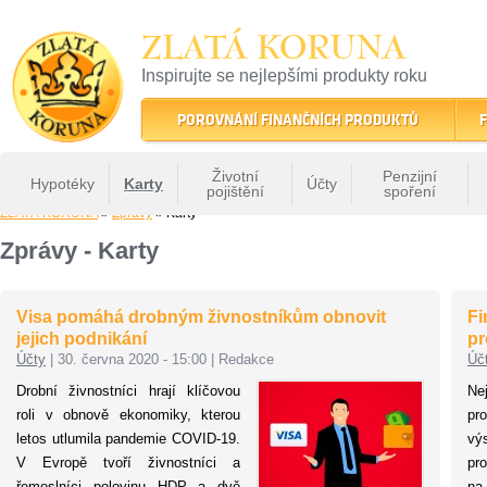
ZLATÁ KORUNA
Inspirujte se nejlepšími produkty roku
22 let tradice a kvality na finančním trhu
POROVNÁNÍ FINANČNÍCH PRODUKTŮ
F
Životní
Penzijní
Hypotéky
Karty
Účty
pojištění
spoření
ZLATÁ KORUNA
»
Zprávy
» Karty
Zprávy - Karty
Visa pomáhá drobným živnostníkům obnovit
Fi
jejich podnikání
pr
Účty
|
30. června 2020 - 15:00
|
Redakce
Úč
Drobní živnostníci hrají klíčovou
Ne
roli v obnově ekonomiky, kterou
pr
letos utlumila pandemie COVID-19.
v
V Evropě tvoří živnostníci a
pr
řemeslníci polovinu HDP a dvě
na