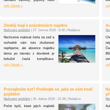
třeba výbavu nutnou pro výměnu
vz
celý článek »
cel
kola, jako například zvedák. Pro
tře
klienty Allianz to ale nebude žádná
velká změna. Díky 24hodinové
Zloději mají o prázdninách napilno
Au
asistenční službě mají zaručenou
Neživotní pojištění
|
27. června 2018 - 8:30
|
Redakce
Než
pomoc s jakoukoliv poruchou,
Nechceme malovat čerta na zeď a
Ch
nehodou nebo i právním
rozhodně vám tuto zkušenost
nej
poradenstvím.
nepřejeme, ale absence majetku
Če
doma po návratu z dovolené je
850
bohužel častá komplikace.
ze
Prevence je i zde na místě a tím
st
celý článek »
cel
nejlepším řešením, jak se proti
Sl
tomuto nemilému překvapení
je
chránit. Preventivním opatřením je
ni
právě pojištění domácnosti, omezit
Ko
Pronajímáte byt? Podívejte se, jaké se vám hodí
Na
riziko však můžete i řadou dalších
Au
pojištění
př
faktorů.
so
Neživotní pojištění
|
26. dubna 2018 - 15:38
|
Redakce
Než
ka
Počet bytů, které jejich majitelé
Au
Ch