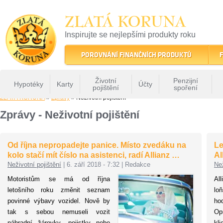
ZLATÁ KORUNA
Inspirujte se nejlepšími produkty roku
22 let tradice a kvality na finančním trhu
POROVNÁNÍ FINANČNÍCH PRODUKTŮ
F
Životní
Penzijní
Hypotéky
Karty
Účty
pojištění
spoření
ZLATÁ KORUNA
»
Zprávy
» Neživotní pojištění
Zprávy - Neživotní pojištění
Od října nepropadejte panice. Místo zvedáku na
Le
kolo stačí mít číslo na asistenci, radí Allianz …
Al
Neživotní pojištění
|
6. září 2018 - 7:32
|
Redakce
Než
Motoristům se má od října
Al
letošního roku změnit seznam
lo
povinné výbavy vozidel. Nově by
ho
tak s sebou nemuseli vozit
Op
náhradní žárovky, pojistky nebo
kl