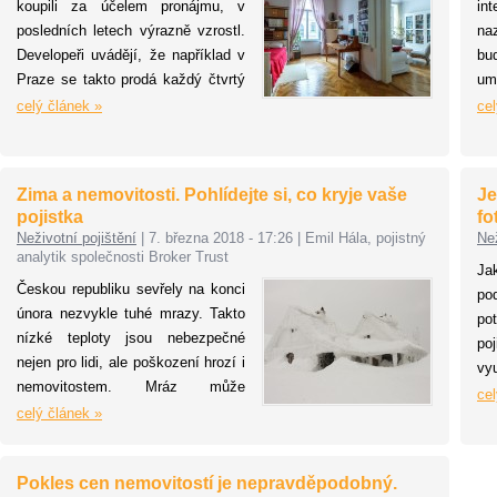
koupili za účelem pronájmu, v
in
na 
posledních letech výrazně vzrostl.
na
Developeři uvádějí, že například v
bu
Praze se takto prodá každý čtvrtý
um
byt. Je to dáno i současnou oblibou
ef
celý článek »
cel
krátkodobých pronájmů s využitím
st
platforem, jako je Airbnb.
zr
Pronajímatelé i nájemníci si ale
ky
Zima a nemovitosti. Pohlídejte si, co kryje vaše
Je
musejí dát pozor na rizika, která s
ob
pojistka
fo
nájemním bydlením souvisejí.
ča
Neživotní pojištění
|
7. března 2018 - 17:26
|
Emil Hála, pojistný
Než
Následky některých nebezpečí lze
př
analytik společnosti Broker Trust
Jak
řešit vhodně zvoleným pojištěním.
Co
Českou republiku sevřely na konci
po
února nezvykle tuhé mrazy. Takto
po
nízké teploty jsou nebezpečné
po
nejen pro lidi, ale poškození hrozí i
vyu
nemovitostem. Mráz může
po
cel
například potrhat vodovodní potrubí
celý článek »
Al
ve zdech a zima dokáže majitele
vý
nemovitostí potrápit i jinak, typicky
fo
Pokles cen nemovitostí je nepravděpodobný.
poničením střech příliš těžkou
au