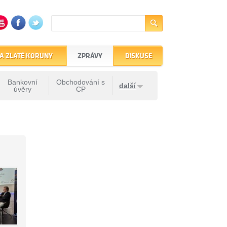
A ZLATÉ KORUNY
ZPRÁVY
DISKUSE
Bankovní
Obchodování s
další
úvěry
CP