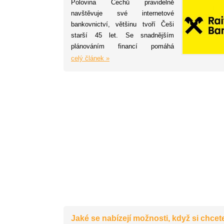
Polovina Čechů pravidelně
navštěvuje své internetové
bankovnictví, většinu tvoří Češi
starší 45 let. Se snadnějším
plánováním financí pomáhá
internetové bankovnictví 6 z 10
celý článek »
respondentů. Údaje vyplývají
z průzkumu NMS Market Research
pro Raiffeisenbank.
Jaké se nabízejí možnosti, když si chcet