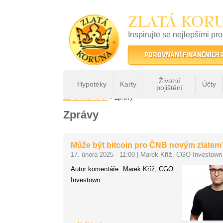
ZLATÁ KOR
Inspirujte se nejlepšími pr
22 let tradice a kvality na 
POROVNÁNÍ FINANČNÍCH
Životní
Hypotéky
Karty
Účty
pojištění
ZLATÁ KORUNA
» Zprávy
Zprávy
Může být bitcoin pro ČNB novým zlatem
17. února 2025 - 11:00
|
Marek Kříž, CGO Investown
Autor komentáře: Marek Kříž, CGO
Investown