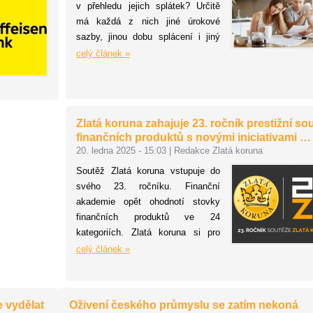
podniky.
v přehledu jejich splátek? Určitě
má každá z nich jiné úrokové
sazby, jinou dobu splácení i jiný
den splácení. Nejenže z toho máte
celý článek »
těžkou hlavu, ale navíc je dost
pravděpodobné, že některé
z těchto úvěrů jsou pro vás
nevýhodné a zbytečně zatěžují váš
Zlatá koruna zahajuje 23. ročník prestižní so
rodinný rozpočet. Nadešel tedy čas
finančních produktů s novými iniciativami …
se s tímto problémem vypořádat.
20. ledna 2025 - 15:03
|
Redakce Zlatá koruna
Řešení je jednoduché –
Soutěž Zlatá koruna vstupuje do
konsolidujte své úvěry do jednoho
svého 23. ročníku. Finanční
a ušetřete!
akademie opět ohodnotí stovky
finančních produktů ve 24
kategoriích. Zlatá koruna si pro
letošek připravila několik novinek,
celý článek »
hlavní cíl ale zůstává stejný:
pomáhat veřejnosti lépe se
orientovat ve složitém světě
e vydělat
Oživení českého průmyslu se zatím nekoná
finančních produktů a služeb.