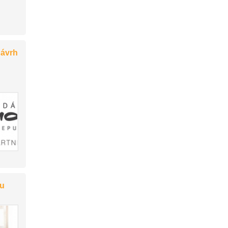
návrh
ku