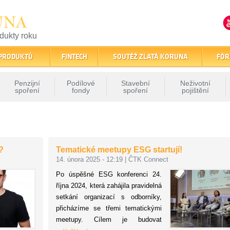
UNA
odukty roku
finančním trhu
 PRODUKTŮ
FINTECH
SOUTĚŽ ZLATÁ KORUNA
FÓR
Penzijní
Podílové
Stavební
Neživotní
spoření
fondy
spoření
pojištění
?
Tematické meetupy ESG startují!
14. února 2025 - 12:19
|
ČTK Connect
Po úspěšné ESG konferenci 24.
října 2024, která zahájila pravidelná
setkání organizací s odborníky,
přicházíme se třemi tematickými
meetupy. Cílem je budovat