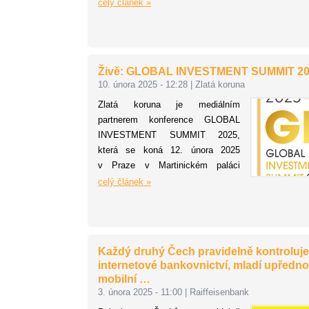
celý článek »
Živě: GLOBAL INVESTMENT SUMMIT 2
10. února 2025 - 12:28
|
Zlatá koruna
Zlatá koruna je mediálním
partnerem konference GLOBAL
INVESTMENT SUMMIT 2025,
která se koná 12. února 2025
v Praze v Martinickém paláci
nedaleko Pražského hradu. Čtenáři
celý článek »
webu Zlatá koruna mají možnost
sledovat přímý přenos této
konference.
Každý druhý Čech pravidelně kontroluje
internetové bankovnictví, mladí upřednos
mobilní …
3. února 2025 - 11:00
|
Raiffeisenbank