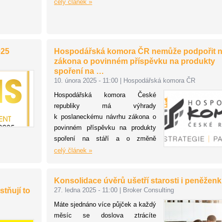
komunitu ke sdílení zkušeností v
celý článek »
oblasti ESG. Akce pod záštitou
ministra financí ČR pořádá ČTK
Connect s odborným garantem S-
cope.
025
Hospodářská komora ČR nemůže podpořit 
zákona o povinném příspěvku na produkty
spoření na …
10. února 2025 - 11:00
|
Hospodářská komora ČR
Hospodářská komora České
republiky má výhrady
k poslaneckému návrhu zákona o
povinném příspěvku na produkty
spoření na stáří a o změně
souvisejících zákonů (sněmovní
celý článek »
tisk č. 894). Tento návrh podle
Komory představuje významné
Konsolidace úvěrů ušetří starosti i peněžen
zatížení pro zaměstnavatele,
tňují to
27. ledna 2025 - 11:00
|
Broker Consulting
především v oblasti administrativy
a nákladů, což by mělo negativní
Máte sjednáno více půjček a každý
dopad především na malé a střední
měsíc se doslova ztrácíte