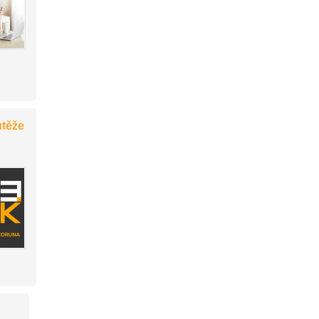
utěže