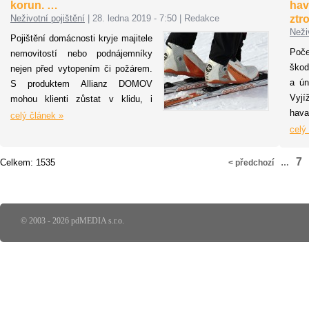
korun. …
hav
za
Neživotní pojištění
|
28. ledna 2019 - 7:50
|
Redakce
ztr
ne
Neži
Pojištění domácnosti kryje majitele
řa
Poče
nemovitostí nebo podnájemníky
škod
nejen před vytopením či požárem.
a ún
S produktem Allianz DOMOV
Vyjí
mohou klienti zůstat v klidu, i
hava
pokud nechají svoje lyže a
celý článek »
Slav
snowboardy před restaurací u
celý
sjed
sjezdovky na místě k tomu
chví
vyhrazeném nebo třeba ve
7
Celkem: 1535
< předchozí
…
pr
střešním boxu vozidla na
inte
parkovišti.
dopr
ani 
© 2003 - 2026 pdMEDIA s.r.o.
vždy