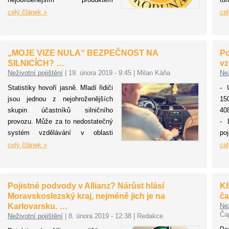
letošního roku, se hlasuje do 25.
za
celý článek »
cel
dubna na webu
sn
www.zlatakoruna.info
.
na
ra
„MOJE VIZE NULA“ BEZPEČNOST NA
Po
Al
SILNICÍCH? …
vz
zá
Neživotní pojištění
|
19. února 2019 - 9:45
|
Milan Káňa
Než
poj
Statistiky hovoří jasně. Mladí řidiči
- 
Do
jsou jednou z nejohroženějších
15
na 
skupin účastníků silničního
40
provozu. Může za to nedostatečný
- 
systém vzdělávání v oblasti
poj
bezpečnosti silničního provozu v
- 
celý článek »
cel
ČR? Jak to změnit? Například
pr
intenzivnější výukou dopravní
- 
bezpečnosti na základních, ale
za 
Pojistné podvody v Allianz? Nárůst hlásí
Kl
třeba i středních a vysokých
Moravskoslezský kraj, nejméně jich je na
ča
školách. Nezkušenost, a
Karlovarsku. …
Než
především nevědomost mladých
Ča
Neživotní pojištění
|
8. února 2019 - 12:38
|
Redakce
řidičů totiž mají velmi často fatální