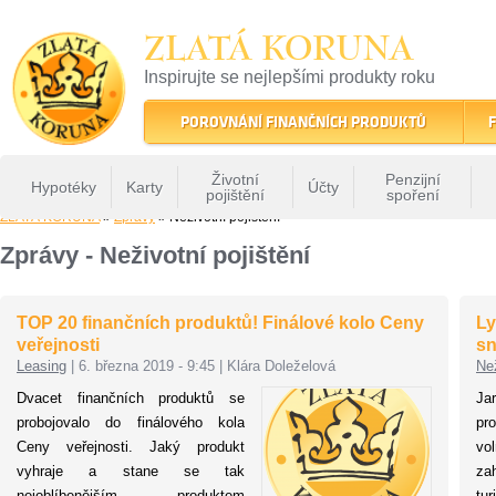
ZLATÁ KORUNA
Inspirujte se nejlepšími produkty roku
22 let tradice a kvality na finančním trhu
POROVNÁNÍ FINANČNÍCH PRODUKTŮ
F
Životní
Penzijní
Hypotéky
Karty
Účty
pojištění
spoření
ZLATÁ KORUNA
»
Zprávy
» Neživotní pojištění
Zprávy - Neživotní pojištění
TOP 20 finančních produktů! Finálové kolo Ceny
Ly
veřejnosti
sn
Leasing
|
6. března 2019 - 9:45
|
Klára Doleželová
Než
Dvacet finančních produktů se
Ja
probojovalo do finálového kola
pr
Ceny veřejnosti. Jaký produkt
vo
vyhraje a stane se tak
za
nejoblíbenějším produktem
tu