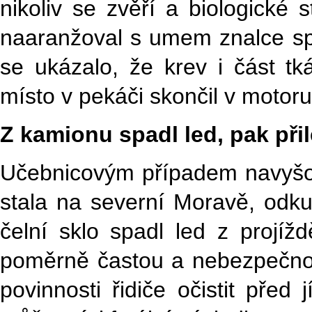
nikoliv se zvěří a biologické
naaranžoval s umem znalce spe
se ukázalo, že krev i část t
místo v pekáči skončil v motoru
Z kamionu spadl led, pak přil
Učebnicovým případem navyšov
stala na severní Moravě, odkud
čelní sklo spadl led z projíž
poměrně častou a nebezpečnou
povinnosti řidiče očistit pře