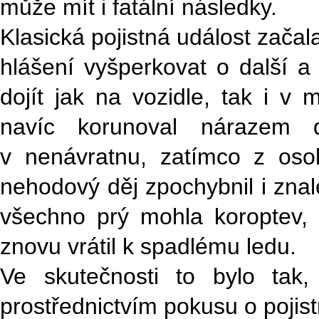
může mít i fatální následky.
Klasická pojistná událost začala
hlášení vyšperkovat o další a
dojít jak na vozidle, tak i 
navíc korunoval nárazem d
v nenávratnu, zatímco z oso
nehodový děj zpochybnil i znalec
všechno prý mohla koroptev, 
znovu vrátil k spadlému ledu.
Ve skutečnosti to bylo tak,
prostřednictvím pokusu o poji