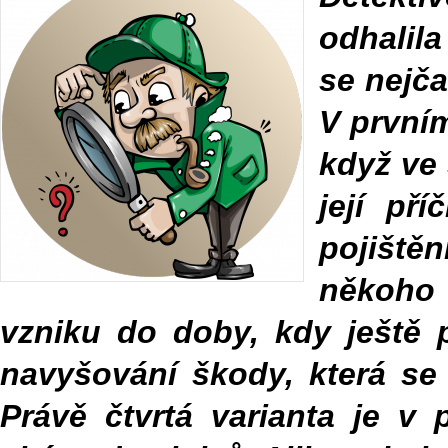
odhalil
se nejča
V prvním
když ve
její pří
pojiště
někoho 
vzniku do doby, kdy ještě p
navyšování škody, která se 
Právě čtvrtá varianta je v 