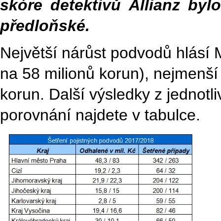
skóre detektivů Allianz byl
předloňské.
Největší nárůst podvodů hlásí 
na 58 milionů korun), nejmenší
korun. Další výsledky z jednotl
porovnání najdete v tabulce.