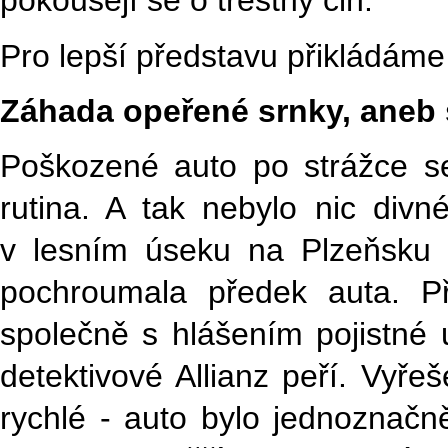
pokoušejí se o trestný čin.
Pro lepší představu přikládáme
Záhada opeřené srnky, aneb 
Poškozené auto po strážce se
rutina. A tak nebylo nic divn
v lesním úseku na Plzeňsku 
pochroumala předek auta. Př
společně s hlášením pojistné u
detektivové Allianz peří. Vyř
rychlé - auto bylo jednoznač