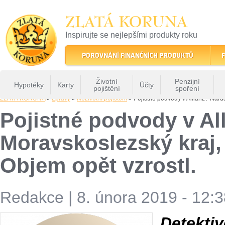
ZLATÁ KORUNA
Inspirujte se nejlepšími produkty roku
22 let tradice a kvality na finančním trhu
POROVNÁNÍ FINANČNÍCH PRODUKTŮ
F
Životní
Penzijní
Hypotéky
Karty
Účty
pojištění
spoření
ZLATÁ KORUNA
»
Zprávy
»
Neživotní pojištění
» Pojistné podvody v Allianz? Nárůs
Pojistné podvody v All
Moravskoslezský kraj,
Objem opět vzrostl.
Redakce
|
8. února 2019 - 12:
Detekti