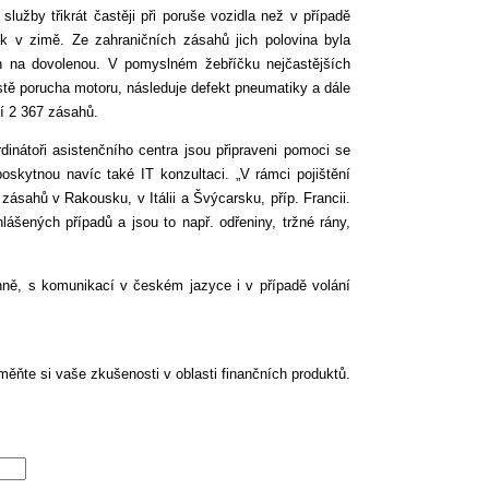
služby třikrát častěji při poruše vozidla než v případě
ak v zimě. Ze zahraničních zásahů jich polovina byla
h na dovolenou. V pomyslném žebříčku nejčastějších
místě porucha motoru, následuje defekt pneumatiky a dále
í 2 367 zásahů.
rdinátoři asistenčního centra jsou připraveni pomoci se
poskytnou navíc také IT konzultaci. „V rámci pojištění
ásahů v Rakousku, v Itálii a Švýcarsku, příp. Francii.
ášených případů a jsou to např. odřeniny, tržné rány,
ně, s komunikací v českém jazyce i v případě volání
ěňte si vaše zkušenosti v oblasti finančních produktů.