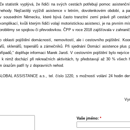
Ze statistik vyplývá, že řidiči na svých cestách potřebují pomoc asistenční 
nehody. Nejčastěji vyjíždí asistence v letním, dovolenkovém období, a p
v sousedním Německu, které bývá často tranzitní zemí právě při cestác
komplikací, kvůli kterým řidiči volají motoristickou asistenci, je na prvním 
problémy se spojkou či převodovkou. ČPP v roce 2018 zajišťovala v zahranič
 oblasti pojištění domácností, nemovitostí, ale i cestovního pojištění. Koo
nařů, sklenářů, topenářů a zámečníků. Při sjednání Domácí asistence plus 
ípadů,“ doplňuje informaci Marek Jaroš. V cestovním pojištění bylo nejvíce z
k nimž dochází při rekreačních aktivitách, ty představují až 30 % všech hl
m úrazům patří ty z dopravních nehod.
LOBAL ASSISTANCE a.s., tel. číslo 1220, s možností volání 24 hodin den
Vym
Vaše jméno:
*