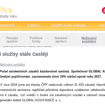
UNA
odukty roku
finančním trhu
 PRODUKTŮ
FINTECH
SOUTĚŽ ZLATÁ KORUNA
FÓR
Penzijní
Podílové
Stavební
Neživotní
spoření
fondy
spoření
pojištění
P využívají asistenční služby stále častěji
 služby stále častěji
Neživotní pojištění
Počet asistenčních zásahů každoročně narůstá. Společnost GLOBAL ASS
českým pojišťovnám, zaznamenala vloni 14% nárůst oproti roku 2017.
„V roce 2018 jsme pro klienty ČPP realizovali celkem 31 933 zásahů, hlavně 
motoristické asistence například průměrná dojezdová vzdálenost odtahovéh
km k zásahu, což svědčí o široké síti zásahových vozidel a zároveň zkrac
generální ředitel GLOBAL ASSISTANCE a. s.