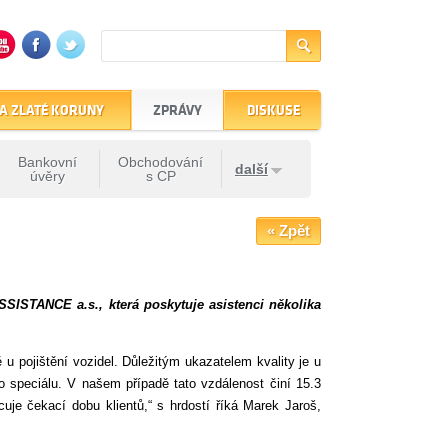
A ZLATÉ KORUNY
ZPRÁVY
DISKUSE
Bankovní
Obchodování
další
úvěry
s CP
« Zpět
ISTANCE a.s., která poskytuje asistenci několika
u pojištění vozidel. Důležitým ukazatelem kvality je u
o speciálu. V našem případě tato vzdálenost činí 15.3
uje čekací dobu klientů,“ s hrdostí říká Marek Jaroš,