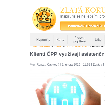
ZLATÁ KOR
Inspirujte se nejlepšími pr
22 let tradice a kvality na 
POROVNÁNÍ FINANČNÍCH
Životní
Hypotéky
Karty
Účty
pojištění
ZLATÁ KORUNA
»
Zprávy
»
Neživotní pojištění
» Klienti ČP
Klienti ČPP využívají asistenční
Mgr. Renata Čapková
|
6. února 2019 - 11:52
|
Zprávy
|