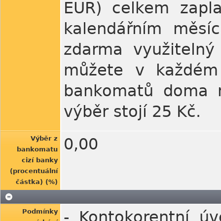
EUR) celkem zapl
kalendářním měsí
zdarma využitelný
můžete v každém 
bankomatů doma ne
výběr stojí 25 Kč.
Výběr z
0,00
bankomatu
cizí banky
(procentuální
částka) (%)
Podmínky
- Kontokorentní ú