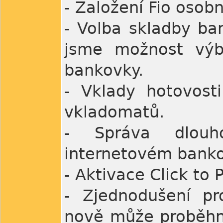
- Založení Fio osob
- Volba skladby ba
jsme možnost výb
bankovky.
- Vklady hotovosti
vkladomatů.
- Správa dlouho
internetovém banko
- Aktivace Click to
- Zjednodušení pr
nově může proběhn