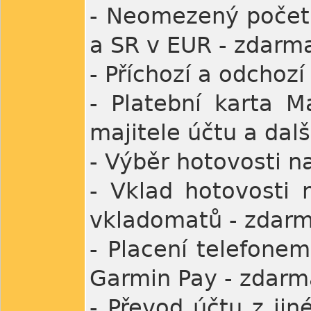
- Neomezený počet 
a SR v EUR - zdarm
- Příchozí a odchoz
- Platební karta M
majitele účtu a dal
- Výběr hotovosti 
- Vklad hotovosti 
vkladomatů - zdar
- Placení telefone
Garmin Pay - zdarm
- Převod účtu z ji