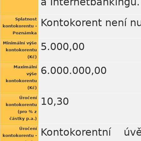
a Internetbankingu.
Splatnost
Kontokorent není nu
kontokorentu -
Poznámka
Minimální výše
5.000,00
kontokorentu
(Kč)
Maximální
6.000.000,00
výše
kontokorentu
(Kč)
Úročení
10,30
kontokorentu
(pro % z
částky p.a.)
Úročení
Kontokorentní ú
kontokorentu -