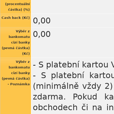
(procentuální
částka) (%)
Cash back (Kč)
0,00
Výběr z
0,00
bankomatu
cizí banky
(pevná částka)
(Kč)
Výběr z
- S platební kartou
bankomatu
- S platební kart
cizí banky
(pevná částka)
(minimálně vždy 2)
- Poznámka
zdarma. Pokud ka
obchodech či na in