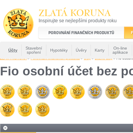
ZLATÁ KORUNA
Inspirujte se nejlepšími produkty roku
22 let tradice a kvality na finančním trhu
POROVNÁNÍ FINANČNÍCH PRODUKTŮ
F
Stavební
On-line
Účty
Hypotéky
Úvěry
Karty
spoření
aplikace
ZLATÁ KORUNA
»
Porovnání finančních produktů
»
Účty
»
Běžné účty
» Fio osobní
Fio osobní účet bez p