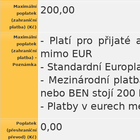
Maximální
200,00
poplatek
(zahraniční
platba) (Kč)
Maximální
- Platí pro přijat
poplatek
mimo EUR
(zahraniční
platba) -
- Standardní Europl
Poznámka
- Mezinárodní plat
nebo BEN stojí 200 
- Platby v eurech m
Poplatek
0,00
(přeshraniční
převod) (Kč)