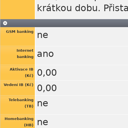
krátkou dobu. Přist
GSM banking
ne
Internet
ano
banking
Aktivace IB
0,00
(Kč)
Vedení IB (Kč)
0,00
Telebanking
ne
(TB)
Homebanking
ne
(HB)