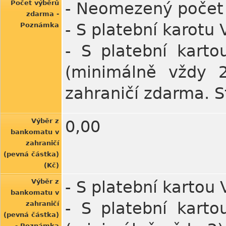
Počet výběrů
- Neomezený počet 
zdarma -
- S platební karotu
Poznámka
- S platební kart
(minimálně vždy 
zahraničí zdarma. St
Výběr z
0,00
bankomatu v
zahraničí
(pevná částka)
(Kč)
Výběr z
- S platební kartou
bankomatu v
- S platební kart
zahraničí
(pevná částka)
- Poznámka