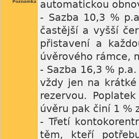
automatickou obnov
Poznámka
- Sazba 10,3 % p.a.
častější a vyšší če
přistavení a každ
úvěrového rámce, m
- Sazba 16,3 % p.a.
vždy jen na krátké
rezervou. Poplatek
úvěru pak činí 1 % 
- Třetí kontokorent
těm, kteří potřeb