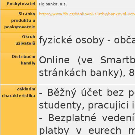
Poskytovatel
Fio banka, a.s.
Stránky
https://www.fio.cz/bankovni-sluzby/bankovni-uct
produktu u
poskytovatele
Okruh
fyzické osoby - obč
uživatelů
Distribuční
Online (ve Smartb
kanály
stránkách banky), 
Základní
- Běžný účet bez p
charakteristika
studenty, pracující 
- Bezplatné veden
platby v eurech m