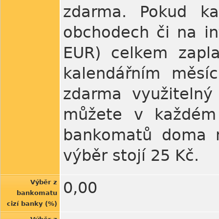
zdarma. Pokud ka
obchodech či na in
EUR) celkem zapl
kalendářním měsí
zdarma využitelný
můžete v každém 
bankomatů doma ne
výběr stojí 25 Kč.
Výběr z
0,00
bankomatu
cizí banky (%)