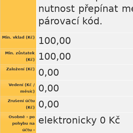
nutnost přepínat me
párovací kód.
Min. vklad (Kč)
100,00
Min. zůstatek
100,00
(Kč)
Založení (Kč)
0,00
Vedení (Kč /
0,00
měsíc)
Zrušení účtu
0,00
(Kč)
Osobně - po
elektronicky 0 Kč
pohybu na
účtu -