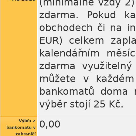
(minimálně vždy 2)
zdarma. Pokud ka
obchodech či na in
EUR) celkem zapl
kalendářním měsí
zdarma využitelný
můžete v každém 
bankomatů doma ne
výběr stojí 25 Kč.
Výběr z
0,00
bankomatu v
zahraničí