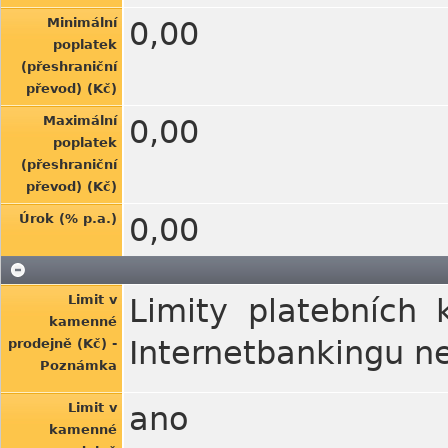
Minimální
0,00
poplatek
(přeshraniční
převod) (Kč)
Maximální
0,00
poplatek
(přeshraniční
převod) (Kč)
Úrok (% p.a.)
0,00
Limit v
Limity platebních 
kamenné
Internetbankingu n
prodejně (Kč) -
Poznámka
Limit v
ano
kamenné