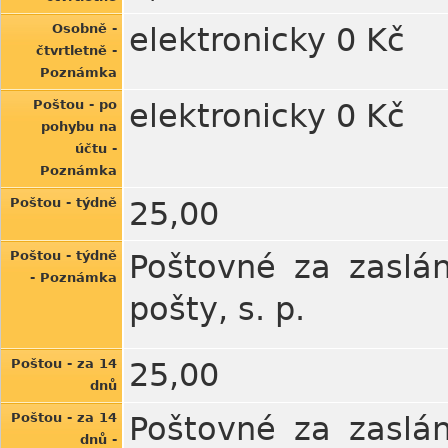
Osobně -
elektronicky 0 Kč
čtvrtletně -
Poznámka
Poštou - po
elektronicky 0 Kč
pohybu na
účtu -
Poznámka
Poštou - týdně
25,00
Poštou - týdně
Poštovné za zaslán
- Poznámka
pošty, s. p.
Poštou - za 14
25,00
dnů
Poštou - za 14
Poštovné za zaslán
dnů -