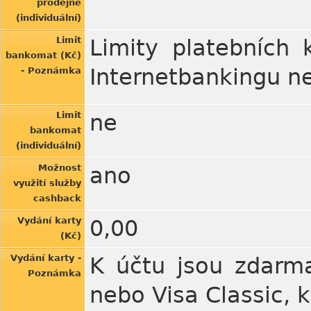
prodejně
(individuální)
Limit
Limity platebních 
bankomat (Kč)
Internetbankingu n
- Poznámka
Limit
ne
bankomat
(individuální)
Možnost
ano
využití služby
cashback
Vydání karty
0,00
(Kč)
Vydání karty -
K účtu jsou zdarma
Poznámka
nebo Visa Classic, 