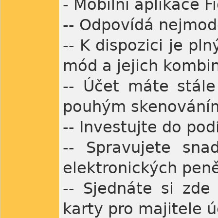
- Mobilní aplikace 
-- Odpovídá nejmo
-- K dispozici je pl
mód a jejich kombi
-- Účet máte stále
pouhým skenováním 
-- Investujte do pod
-- Spravujete snad
elektronických pen
-- Sjednáte si zde 
karty pro majitele ú