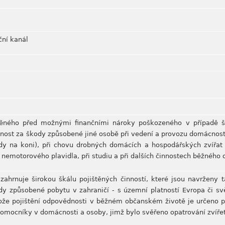
uční kanál
ištěného před možnými finančními nároky poškozeného v případě
ost za škody způsobené jiné osobě při vedení a provozu domácnosti,
zdy na koni), při chovu drobných domácích a hospodářských zvířat (
zu nemotorového plavidla, při studiu a při dalších činnostech běžného
 zahrnuje širokou škálu pojištěných činností, které jsou navrženy
dy způsobené pobytu v zahraničí - s územní platností Evropa či svě
otože pojištění odpovědnosti v běžném občanském životě je určeno 
 pomocníky v domácnosti a osoby, jimž bylo svěřeno opatrování zvíře