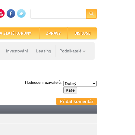
A ZLATÉ KORUNY
ZPRÁVY
DISKUSE
Investování
Leasing
Podnikatelé
bčana
Hodnocení uživatelů:
Přidat komentář