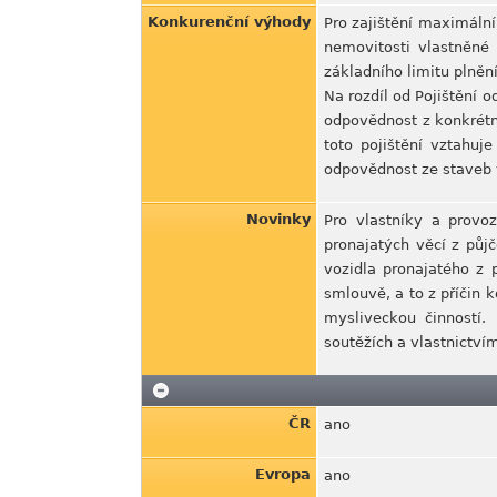
Konkurenční výhody
Pro zajištění maximální
nemovitosti vlastněné 
základního limitu plnění
Na rozdíl od Pojištění 
odpovědnost z konkrétní
toto pojištění vztahuj
odpovědnost ze staveb 
Novinky
Pro vlastníky a provo
pronajatých věcí z půj
vozidla pronajatého z 
smlouvě, a to z příčin 
mysliveckou činností.
soutěžích a vlastnictví
ČR
ano
Evropa
ano