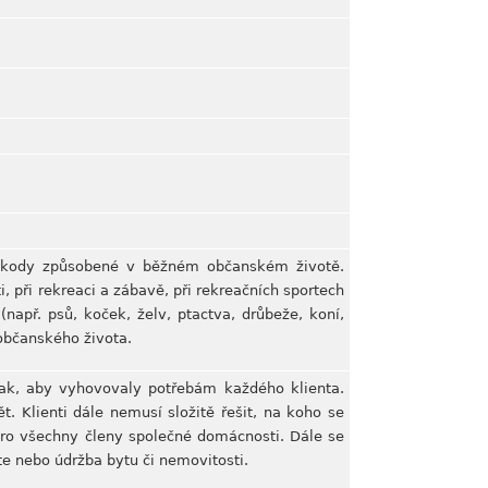
 škody způsobené v běžném občanském životě.
 při rekreaci a zábavě, při rekreačních sportech
např. psů, koček, želv, ptactva, drůbeže, koní,
 občanského života.
 tak, aby vyhovovaly potřebám každého klienta.
t. Klienti dále nemusí složitě řešit, na koho se
pro všechny členy společné domácnosti. Dále se
te nebo údržba bytu či nemovitosti.