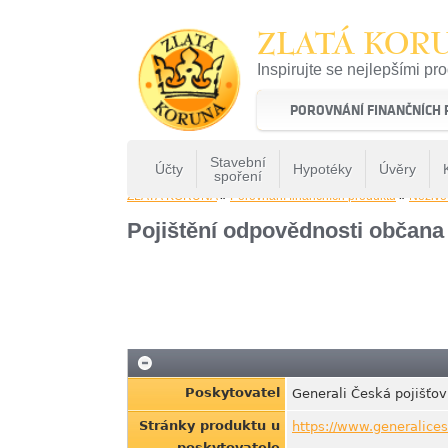
ZLATÁ KOR
Inspirujte se nejlepšími pr
22 let tradice a kvality na 
POROVNÁNÍ FINANČNÍCH
Stavební
Účty
Hypotéky
Úvěry
spoření
ZLATÁ KORUNA
»
Porovnání finančních produktů
»
Neživot
Pojištění odpovědnosti občana
Poskytovatel
Generali Česká pojišťo
Stránky produktu u
https://www.generalices
poskytovatele