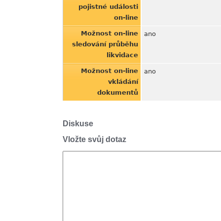
pojistné události
on-line
Možnost on-line
ano
sledování průběhu
likvidace
Možnost on-line
ano
vkládání
dokumentů
Diskuse
Vložte svůj dotaz