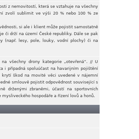
osti z nemovitostí, která se vztahuje na všechny
tění zvolí sublimit ve výši 20 % nebo 100 % ze
ědnosti, si ale i klient může pojistit samostatně
je či drží na území České republiky. Dále se pak
 (např. lesy, pole, louky, vodní plochy) či na
í na všechny drony kategorie „otevřená“. // U
a i případná spoluúčast na havarijním pojištění
o krytí škod na movité věci uvedené v nájemní
 jedné smlouvě pojistit odpovědnost související s
lně drženými zbraněmi, účastí na sportovních
ce mysliveckého hospodáře a řízení lovů a honů.