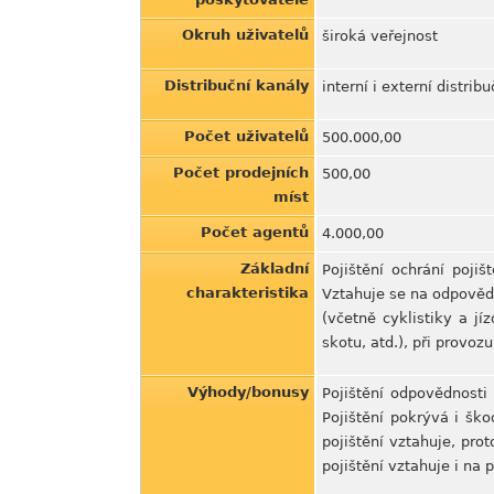
Okruh uživatelů
široká veřejnost
Distribuční kanály
interní i externí distrib
Počet uživatelů
500.000,00
Počet prodejních
500,00
míst
Počet agentů
4.000,00
Základní
Pojištění ochrání poj
charakteristika
Vztahuje se na odpovědn
(včetně cyklistiky a jí
skotu, atd.), při provo
Výhody/bonusy
Pojištění odpovědnosti
Pojištění pokrývá i ško
pojištění vztahuje, pr
pojištění vztahuje i na