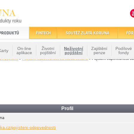
UNA
odukty roku
finančním trhu
 PRODUKTŮ
FINTECH
SOUTĚŽ ZLATÁ KORUNA
FÓR
On-line
Životní
Neživotní
Zajištění
Podílové
Karty
aplikace
pojištění
pojištění
penze
fondy
ní pojištění
»
Pojištění odpovědnosti za škodu občanů
» Pojištění odpovědnosti o
Profil
vna
ka.cz/pojisteni-odpovednosti