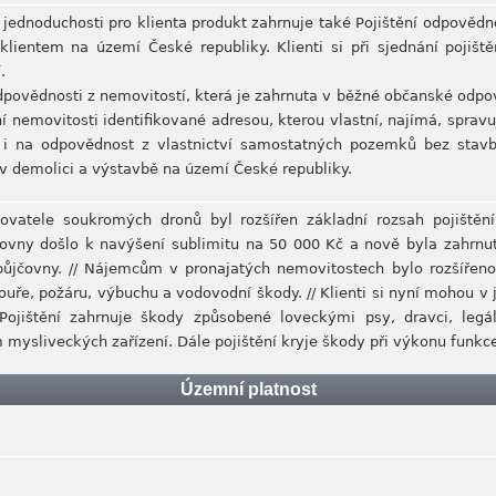
 jednoduchosti pro klienta produkt zahrnuje také Pojištění odpovědn
klientem na území České republiky. Klienti si při sjednání pojiš
.
odpovědnosti z nemovitostí, která je zahrnuta v běžné občanské odpov
 nemovitosti identifikované adresou, kterou vlastní, najímá, spravu
e i na odpovědnost z vlastnictví samostatných pozemků bez stavby
v demolici a výstavbě na území České republiky.
zovatele soukromých dronů byl rozšířen základní rozsah pojištěn
čovny došlo k navýšení sublimitu na 50 000 Kč a nově byla zahrnut
půjčovny. // Nájemcům v pronajatých nemovitostech bylo rozšířen
kouře, požáru, výbuchu a vodovodní škody. // Klienti si nyní mohou v
 Pojištění zahrnuje škody způsobené loveckými psy, dravci, legá
m mysliveckých zařízení. Dále pojištění kryje škody při výkonu funk
Územní platnost