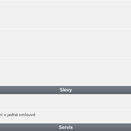
Slevy
ění v jedné smlouvě
Servis