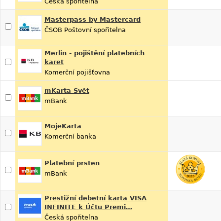
Česká spořitelna
Masterpass by Mastercard
ČSOB Poštovní spořitelna
Merlin - pojištění platebních
karet
Komerční pojišťovna
mKarta Svět
mBank
MojeKarta
Komerční banka
Platební prsten
mBank
Prestižní debetní karta VISA
INFINITE k Účtu Premi…
Česká spořitelna