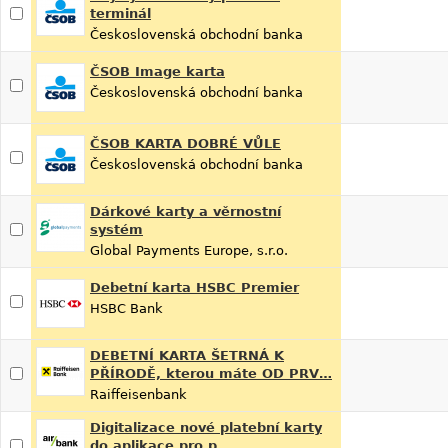
terminál
Československá obchodní banka
ČSOB Image karta
Československá obchodní banka
ČSOB KARTA DOBRÉ VŮLE
Československá obchodní banka
Dárkové karty a věrnostní
systém
Global Payments Europe, s.r.o.
Debetní karta HSBC Premier
HSBC Bank
DEBETNÍ KARTA ŠETRNÁ K
PŘÍRODĚ, kterou máte OD PRV…
Raiffeisenbank
Digitalizace nové platební karty
do aplikace pro p…