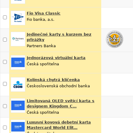
Fio Visa Classic
Fio banka, a.s.
Jedinečné karty s kurzem bez
přirážky
Partners Banka
Jednorázová virtuální karta
Česká spořitelna
Kolínská chytrá klíčenka
Československá obchodní banka
Limitovaná OLED svítící karta s
designem Kingdom C…
Česká spořitelna
Luxusní kovová debetní karta
Mastercard World Elit…