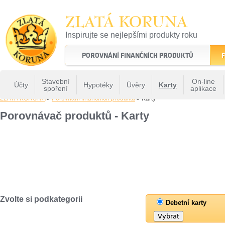
ZLATÁ KORUNA
Inspirujte se nejlepšími produkty roku
22 let tradice a kvality na finančním trhu
POROVNÁNÍ FINANČNÍCH PRODUKTŮ
F
Stavební
On-line
Účty
Hypotéky
Úvěry
Karty
spoření
aplikace
ZLATÁ KORUNA
»
Porovnání finančních produktů
» Karty
Porovnávač produktů - Karty
Zvolte si podkategorii
Debetní karty