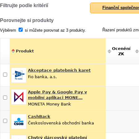
Filtrujte podle kritérií
Finanční společno
Porovnejte si produkty
Řazení produktů změ
Výběrem
si můžete porovnat az 3 produkty.
Ocenění
Produkt
ZK
Akceptace platebních karet
Fio banka, a.s.
Apple Pay & Google Pay v
mobilní aplikaci MONE…
MONETA Money Bank
CashBack
Československá obchodní banka
Chytrý dárcovský platební