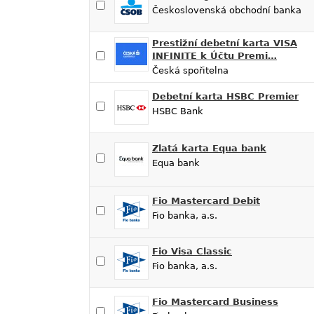
Československá obchodní banka
Prestižní debetní karta VISA
INFINITE k Účtu Premi…
Česká spořitelna
Debetní karta HSBC Premier
HSBC Bank
Zlatá karta Equa bank
Equa bank
Fio Mastercard Debit
Fio banka, a.s.
Fio Visa Classic
Fio banka, a.s.
Fio Mastercard Business