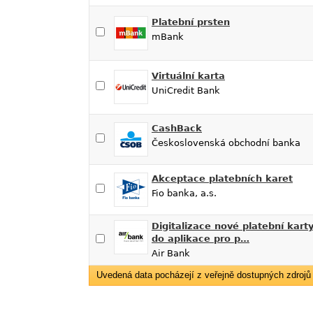
Platební prsten
mBank
Virtuální karta
UniCredit Bank
CashBack
Československá obchodní banka
Akceptace platebních karet
Fio banka, a.s.
Digitalizace nové platební kart
do aplikace pro p…
Air Bank
Uvedená data pocházejí z veřejně dostupných zdrojů f