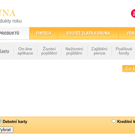
UNA
odukty roku
finančním trhu
 PRODUKTŮ
FINTECH
SOUTĚŽ ZLATÁ KORUNA
FÓR
On-line
Životní
Neživotní
Zajištění
Podílové
Karty
aplikace
pojištění
pojištění
penze
fondy
Co 
Debetní karty
Kreditní k