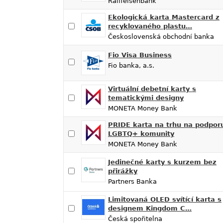
Raiffeisenbank
Ekologická karta Mastercard z
recyklovaného plastu…
Československá obchodní banka
Fio Visa Business
Fio banka, a.s.
Virtuální debetní karty s
tematickými designy
MONETA Money Bank
PRIDE karta na trhu na podpor
LGBTQ+ komunity
MONETA Money Bank
Jedinečné karty s kurzem bez
přirážky
Partners Banka
Limitovaná OLED svítící karta s
designem Kingdom C…
Česká spořitelna