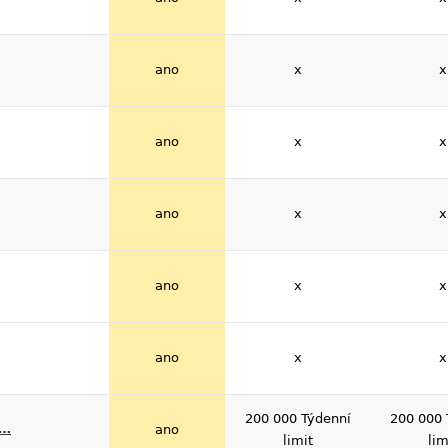
ano
x
x
ano
x
x
ano
x
x
ano
x
x
ano
x
x
200 000 Týdenní
200 000 
V…
ano
limit
lim