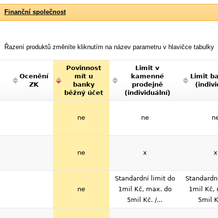
Finanční společnost
Řazení produktů změníte kliknutím na název parametru v hlavičce tabulky
Povinnost
Limit v
Ocenění
mít u
kamenné
Limit b
ZK
banky
prodejně
(indivi
běžný účet
(individuální)
ne
ne
n
ne
x
x
Standardní limit do
Standardní
ne
1mil Kč, max. do
1mil Kč,
5mil Kč. /...
5mil Kč