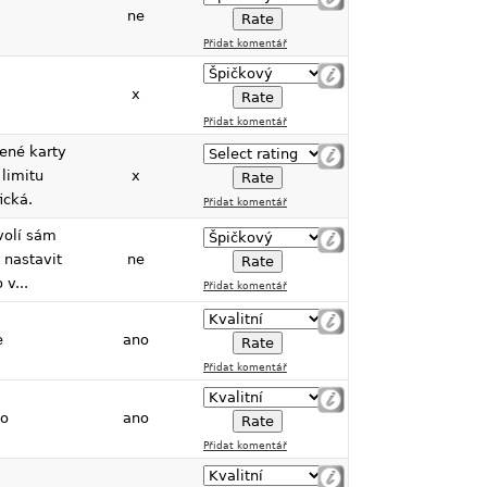
ne
Přidat komentář
x
Přidat komentář
ené karty
 limitu
x
ická.
Přidat komentář
 volí sám
e nastavit
ne
 v...
Přidat komentář
e
ano
Přidat komentář
o
ano
Přidat komentář