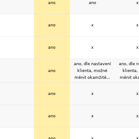
ano
ano
x
ano
x
x
ano
x
x
ano, dle nastavení
ano, dle 
ano
klienta, možné
klienta
měnit okamžitě...
měnit oka
ano
x
x
ano
x
x
ano
x
x