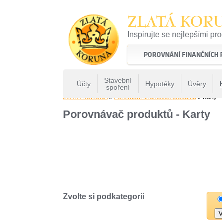
ZLATÁ KOR
Inspirujte se nejlepšími pr
22 let tradice a kvality na 
POROVNÁNÍ FINANČNÍCH
Stavební
Účty
Hypotéky
Úvěry
spoření
ZLATÁ KORUNA
»
Porovnání finančních produktů
» Karty
Porovnávač produktů - Karty
Zvolte si podkategorii