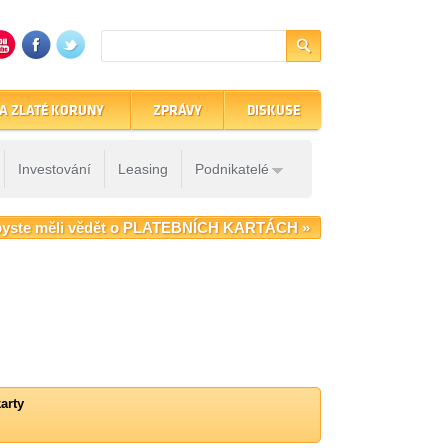
A ZLATÉ KORUNY
ZPRÁVY
DISKUSE
Investování
Leasing
Podnikatelé
byste měli vědět o PLATEBNÍCH KARTÁCH »
arty