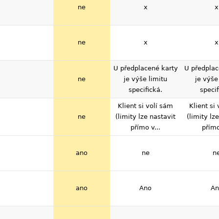
ne
x
x
ne
x
x
U předplacené karty
U předplac
ne
je výše limitu
je výše
specifická.
specif
Klient si volí sám
Klient si
ne
(limity lze nastavit
(limity lz
přímo v...
přímo
ano
ne
n
ano
Ano
An