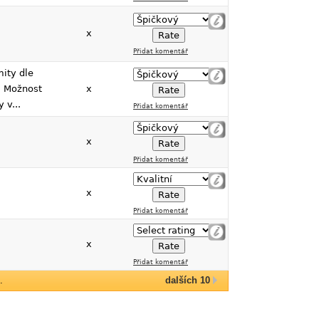
x
Přidat komentář
mity dle
. Možnost
x
 v...
Přidat komentář
x
Přidat komentář
x
Přidat komentář
x
Přidat komentář
.
dalších 10