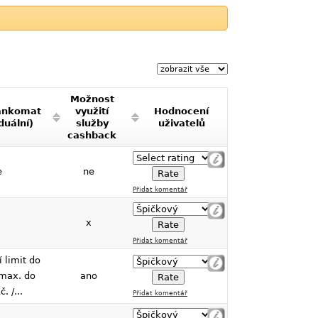
Možnost
ankomat
využití
Hodnocení
duální)
služby
uživatelů
cashback
e
ne
Přidat komentář
x
Přidat komentář
 limit do
 max. do
ano
. /...
Přidat komentář