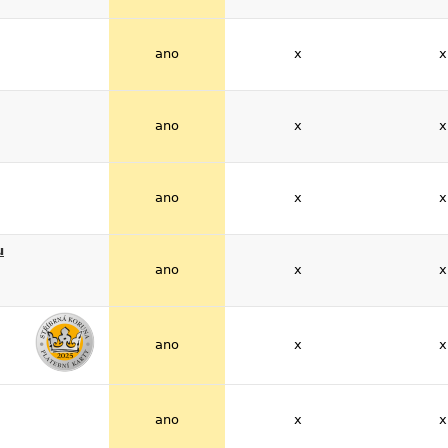
ano
x
x
ano
x
x
ano
x
x
u
ano
x
x
ano
x
x
ano
x
x