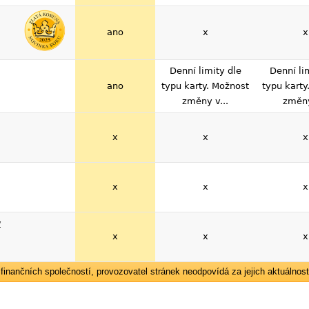
ano
x
x
Denní limity dle
Denní li
ano
typu karty. Možnost
typu karty
změny v...
změny
x
x
x
x
x
x
y
x
x
x
inančních společností, provozovatel stránek neodpovídá za jejich aktuálnost