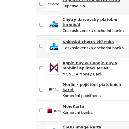
Expensa a.s.
Chytrý dárcovský platební
terminál
Československá obchodní banka
Kolínská chytrá klíčenka
Československá obchodní banka
Apple Pay & Google Pay v
mobilní aplikaci MONE…
MONETA Money Bank
Merlin - pojištění platebních
karet
Komerční pojišťovna
MojeKarta
Komerční banka
ČSOB Image karta