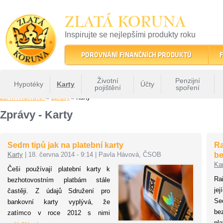
ZLATÁ KORUNA
Inspirujte se nejlepšími produkty roku
22 let tradice a kvality na finančním trhu
POROVNÁNÍ FINANČNÍCH PRODUKTŮ
F
Životní
Penzijní
Hypotéky
Karty
Účty
pojištění
spoření
ZLATÁ KORUNA
»
Zprávy
» Karty
Zprávy - Karty
Sedm tipů jak na platební karty
Ra
Karty
|
18. června 2014 - 9:14
|
Pavla Hávová, ČSOB
be
Ka
Češi používají platební karty k
Ra
bezhotovostním platbám stále
je
častěji. Z údajů Sdružení pro
Se
bankovní karty vyplývá, že
be
zatímco v roce 2012 s nimi
pl