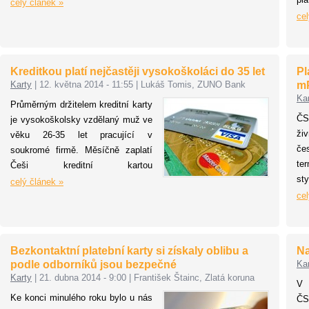
uskutečnili 308 miliónů transakcí,
celý článek »
ob
vloni už to bylo o téměř 70 miliónů
cel
po
více. Za jeden rok tak jejich počet
pl
vzrostl o 22,6 %, za posledních pět
un
let pak o 94,6 %. A neroste jen
Kreditkou platí nejčastěji vysokoškoláci do 35 let
Pl
kt
počet, ale i samotný objem
Karty
|
12. května 2014 - 11:55
|
Lukáš Tomis, ZUNO Bank
mP
t
transakcí. Vloni dosáhl takřka 322
Ka
Průměrným držitelem kreditní karty
pr
miliard Kč, což představuje
ČS
je vysokoškolsky vzdělaný muž ve
Dr
meziroční nárůst 13,4 %. Ze
ži
věku 26-35 let pracující v
ko
srovnání s objemem peněz, které
če
soukromé firmě. Měsíčně zaplatí
na 
lidé ve stejném období vybrali z
ter
Češi kreditní kartou
bankomatů (642 miliard Kč), je
st
prostřednictvím POS terminálů v
celý článek »
však patrné, že stále utrácíme více
ko
průměru 8 100 Kč. Ukazují to
cel
v hotovosti.
ta
statistiky online banky Zuno.
fi
za
Bezkontaktní platební karty si získaly oblibu a
Na
ka
podle odborníků jsou bezpečné
Ka
ko
Karty
|
21. dubna 2014 - 9:00
|
František Štainc, Zlatá koruna
V 
t
Ke konci minulého roku bylo u nás
ČS
pr