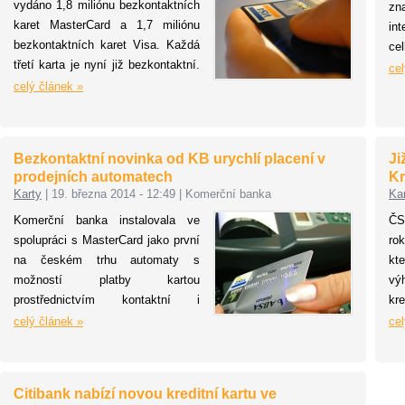
vydáno 1,8 miliónu bezkontaktních
z
bl
karet MasterCard a 1,7 miliónu
in
mo
bezkontaktních karet Visa. Každá
ce
to
třetí karta je nyní již bezkontaktní.
ml
un
cel
V Česku se pomocí
celý článek »
in
pr
bezkontaktních karet uskuteční
ob
Co
zhruba třetina transakcí, nejvíce ze
sv
ka
všech evropských zemí.
na
Bezkontaktní novinka od KB urychlí placení v
Ji
re
prodejních automatech
Kr
Da
Karty
|
19. března 2014 - 12:49
|
Komerční banka
Ka
he
Komerční banka instalovala ve
ČS
fil
spolupráci s MasterCard jako první
ro
ob
na českém trhu automaty s
kt
po
možností platby kartou
vý
tr
prostřednictvím kontaktní i
kr
in
bezkontaktní technologie.
ná
celý článek »
cel
Technologie usnadní placení na
té
parkovištích, v automatech s
půl
občerstvením či jiných
ko
Citibank nabízí novou kreditní kartu ve
samoobslužných terminálech.
ka