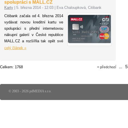
spolupráci s MALL.CZ
me
Karty
|
5. března 2014 - 12:03
|
Eva Chaloupková, Citibank
19
Citibank začala od 4. března 2014
Utr
vydávat novou kreditní kartu ve
000
spolupráci s přední internetovou
výh
nákupní galerií v České republice
MALL.CZ a rozšířila tak opět své
dosavadní portfolio kreditních
celý článek »
karet, které je v současné době
nejširší na českém trhu. Jedním z
hlavních benefitů bezkontaktní
5
Celkem: 1768
< předchozí
…
kreditní karty Citi MALL.CZ,
vytvořené speciálně pro zákazníky,
je možnost požádat o tuto kartu on-
line prostřednictvím webových
© 2003 - 2026 pdMEDIA s.r.o.
stránek MALL.CZ Dále mají
držitelé této kreditní karty možnost
rozložení platby za nákup na
MALL.CZ do splátek bez navýšení
a zároveň získají za každou