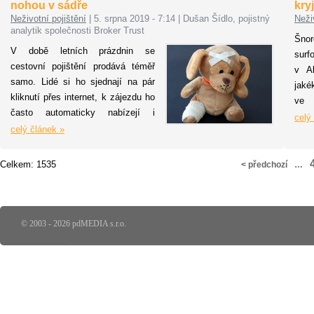
nohou v sádře
kry
opravdový oříšek.
dovo
Neživotní pojištění
|
5. srpna 2019 - 7:14
|
Dušan Šídlo, pojistný
Neži
služ
analytik společnosti Broker Trust
Šno
cest
V době letních prázdnin se
surf
třeb
cestovní pojištění prodává téměř
v A
Ladi
samo. Lidé si ho sjednají na pár
jaké
Slav
kliknutí přes internet, k zájezdu ho
ve 
často automaticky nabízejí i
cest
celý
cestovní kanceláře a agentury.
celý článek »
150 
Jenže v rychlosti bývá často i
září
kámen úrazu, protože lidé pojistce
poji
Celkem: 1535
< předchozí
…
nevěnují dostatečnou pozornost.
Týká se to i pojištění storna
zájezdu, které je poměrně
oblíbenou součástí cestovního
© 2003 - 2026 pdMEDIA s.r.o.
pojištění. Je to chyba, protože
když dojde k události, která vám
zabrání odcestovat, můžete být
nepříjemně překvapeni. Ukazuje to
i příběh pana Martina.