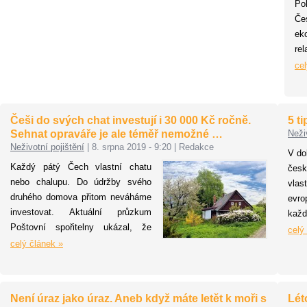
povinnost se může týkat až
Po
100.000 osob, které na trhu
Če
aktuálně působí a jsou zapsány v
ek
registru ČNB.
re
d
cel
ne
ko
čin
Češi do svých chat investují i 30 000 Kč ročně.
5 t
Sehnat opraváře je ale téměř nemožné …
Neži
Neživotní pojištění
|
8. srpna 2019 - 9:20
|
Redakce
V do
Každý pátý Čech vlastní chatu
česk
nebo chalupu. Do údržby svého
vla
druhého domova přitom neváháme
evr
investovat. Aktuální průzkum
kaž
Poštovní spořitelny ukázal, že
dopr
celý
majitelé jsou připraveni ročně na
celý článek »
jsou
provoz a opravy vynaložit i 30 000
čast
Kč a celých 64 % má své chatky
zast
pojištěné. Sehnat v případě potřeby
ale 
Není úraz jako úraz. Aneb když máte letět k moři s
Lét
opraváře ale polovina považuje za
neho