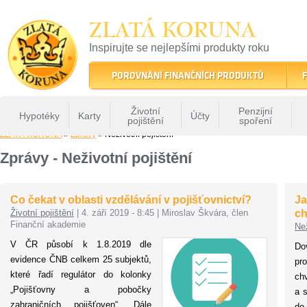
ZLATÁ KORUNA
Inspirujte se nejlepšími produkty roku
22 let tradice a kvality na finančním trhu
POROVNÁNÍ FINANČNÍCH PRODUKTŮ
F
Životní
Penzijní
Hypotéky
Karty
Účty
pojištění
spoření
ZLATÁ KORUNA
»
Zprávy
» Neživotní pojištění
Zprávy - Neživotní pojištění
Co čekat v oblasti vzdělávání v pojišťovnictví?
Ja
Životní pojištění
|
4. září 2019 - 8:45
|
Miroslav Škvára, člen
ch
Finanční akademie
Než
V ČR působí k 1.8.2019 dle
Do
evidence ČNB celkem 25 subjektů,
pr
které řadí regulátor do kolonky
chv
„Pojišťovny a pobočky
a s
zahraničních pojišťoven“. Dále
do