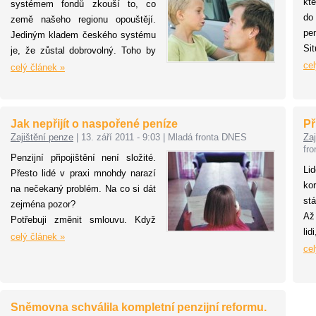
kt
systémem fondů zkouší to, co
do
země našeho regionu opouštějí.
pe
Jediným kladem českého systému
Si
je, že zůstal dobrovolný. Toho by
fon
cel
měl každý občan plně využít ke
celý článek »
Čt
klidnému, střízlivému vyhodnocení
kladů i záporů spoření na důchod v
penzijních fondech.
Jak nepřijít o naspořené peníze
Př
Zajištění penze
|
13. září 2011 - 9:03
|
Mladá fronta DNES
Zaj
fr
Penzijní připojištění není složité.
Li
Přesto lidé v praxi mnohdy narazí
ko
na nečekaný problém. Na co si dát
stá
zejména pozor?
Až 
Potřebuji změnit smlouvu. Když
li
jsem si sjednával penzijní
celý článek »
sto
cel
připojištění, uvedl jsem, že v
to
případě mé smrti dostane peníze
manželka. Od té doby jsem se
stačil rozvést a pořídit si novou
Sněmovna schválila kompletní penzijní reformu.
rodinu a samozřejmě bych chtěl,