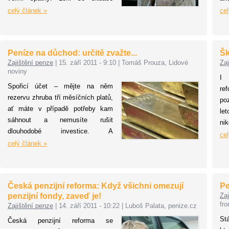
mírně zlepšila, po odečtení inflace
f
celý článek »
cel
se ale většina z nich svými zisky
ob
jen mírně udržela v plusu. Má
ob
smysl do nich ukládat? A jak si
fo
Peníze na důchod: určitě zvažte...
Šk
mezi nimi vybírat?
zí
Zajištění penze
|
15. září 2011 - 9:10
|
Tomáš Prouza, Lidové
Zaj
25
noviny
šes
I 
Spořicí účet – mějte na něm
re
rezervu zhruba tří měsíčních platů,
poz
ať máte v případě potřeby kam
le
sáhnout a nemusíte rušit
ni
dlouhodobé investice. A
ne
cel
nezapomínejte, že jde o rezervu na
celý článek »
st
nečekané události, ne na
Po
dovolenou v Egyptě!
při
Česká penzijní reforma: Když všichni omezují
Pe
penzijní fondy, zaveď je!
Zaj
fr
Zajištění penze
|
14. září 2011 - 10:22
|
Luboš Palata, penize.cz
St
Česká penzijní reforma se