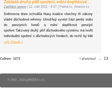
Zakládá druhý pilíř spoření, mění doplňkové …
aby peníze dostala má nová žena.
Zajištění penze
|
12. září 2011 - 9:57
|
Patria.cz, finance.cz
Sněmovna dnes schválila hlasy koalice všechny tři zákony
vládní důchodové reformy. Umožňují vyvést část peněz státu
do penzijních fondů a mění doplňkové penzijní
spoření.Takzvaný druhý pilíř důchodového systému má tvořit
individuální spoření v důchodových fondech, do nichž by lidé
převáděli část svých příspěvků státu, které nyní platí do
celý článek »
průběžného důchodového systému.
13
Celkem: 1473
< předchozí
…
© 2003 - 2026 pdMEDIA s.r.o.