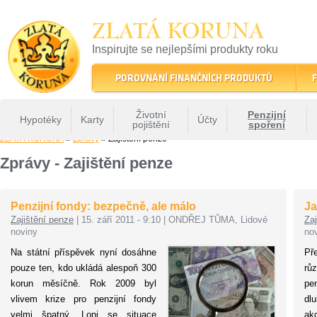
ZLATÁ KORUNA
Inspirujte se nejlepšími produkty roku
22 let tradice a kvality na finančním trhu
POROVNÁNÍ FINANČNÍCH PRODUKTŮ
F
Životní
Penzijní
Hypotéky
Karty
Účty
pojištění
spoření
ZLATÁ KORUNA
»
Zprávy
» Zajištění penze
Zprávy - Zajištění penze
Penzijní fondy: bezpečně, ale málo
Ja
Zajištění penze
|
15. září 2011 - 9:10
|
ONDŘEJ TŮMA, Lidové
Zaj
noviny
no
Na státní příspěvek nyní dosáhne
Př
pouze ten, kdo ukládá alespoň 300
rů
korun měsíčně. Rok 2009 byl
pe
vlivem krize pro penzijní fondy
dl
velmi špatný. Loni se situace
ak