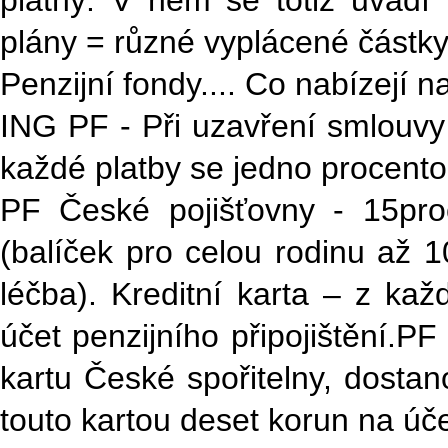
platný. V něm se totiž uvádí
plány = různé vyplácené částky
Penzijní fondy.... Co nabízejí n
ING PF - Při uzavření smlouvy 
každé platby se jedno procento p
PF České pojišťovny - 15proc
(balíček pro celou rodinu až 1
léčba). Kreditní karta – z ka
účet penzijního připojištění.PF 
kartu České spořitelny, dosta
touto kartou deset korun na úče