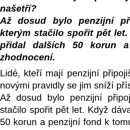
našetří?
Až dosud bylo penzijní přip
kterým stačilo spořit pět let
přidal dalších 50 korun 
zhodnocení.
Lidé, kteří mají penzijní přip
novými pravidly se jim sníží pří
Až dosud bylo penzijní připoji
stačilo spořit pět let. Když dáv
50 korun a penzijní fond k to