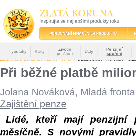
ZLATÁ KORUNA
Inspirujte se nejlepšími produkty roku
22 let tradice a kvality na finančním trhu
POROVNÁNÍ FINANČNÍCH PRODUKTŮ
F
Životní
Penzijní
Hypotéky
Karty
Účty
pojištění
spoření
ZLATÁ KORUNA
»
Zprávy
»
Zajištění penze
» Při běžné platbě miliony korun nenaš
Při běžné platbě milio
Jolana Nováková, Mladá front
Zajištění penze
Lidé, kteří mají penzijní
měsíčně. S novými pravidly