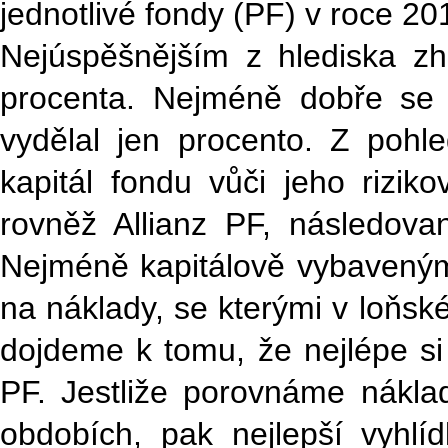
jednotlivé fondy (PF) v roce 2
Nejúspěšnějším z hlediska zhod
procenta. Nejméně dobře se
vydělal jen procento. Z pohle
kapitál fondu vůči jeho rizik
rovněž Allianz PF, následov
Nejméně kapitálově vybavený
na náklady, se kterými v loňské
dojdeme k tomu, že nejlépe si
PF. Jestliže porovnáme náklady
obdobích, pak nejlepší vyhl