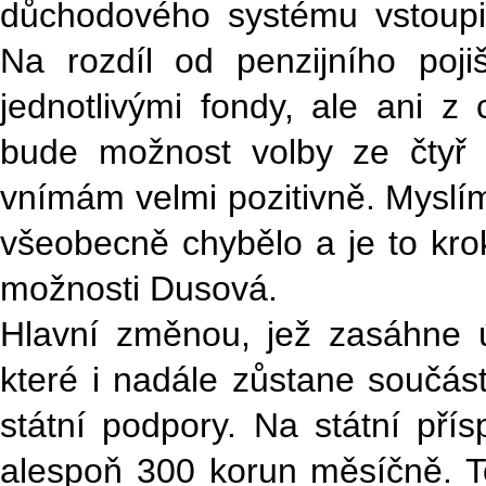
důchodového systému vstoupit
Na rozdíl od penzijního poj
jednotlivými fondy, ale ani 
bude možnost volby ze čtyř ro
vnímám velmi pozitivně. Myslím
všeobecně chybělo a je to kro
možnosti Dusová.
Hlavní změnou, jež zasáhne úča
které i nadále zůstane součást
státní podpory. Na státní př
alespoň 300 korun měsíčně. T