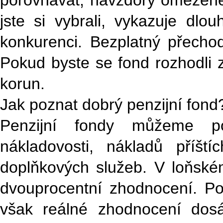
porovnávat, navzdory omezeném
jste si vybrali, vykazuje dl
konkurenci. Bezplatný přecho
Pokud byste se fond rozhodli z
korun.
Jak poznat dobrý penzijní fond
Penzijní fondy můžeme pos
nákladovosti, nákladů příšt
doplňkových služeb. V loňském
dvouprocentní zhodnocení. Po o
však reálné zhodnocení dosá