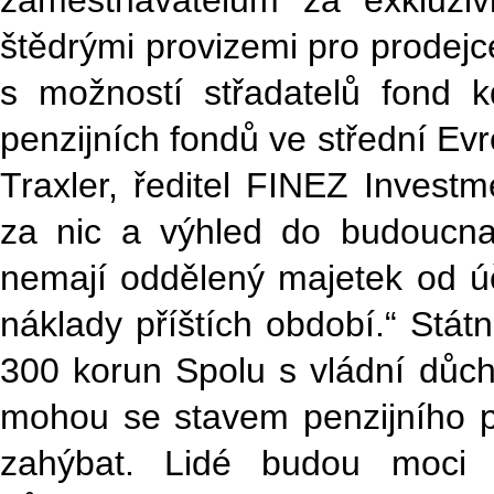
zaměstnavatelům za exkluziv
štědrými provizemi pro prodejc
s možností střadatelů fond 
penzijních fondů ve střední Evro
Traxler, ředitel FINEZ Invest
za nic a výhled do budoucna j
nemají oddělený majetek od úč
náklady příštích období.“ Státn
300 korun Spolu s vládní důc
mohou se stavem penzijního př
zahýbat. Lidé budou moci 