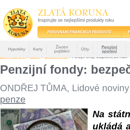
ZLATÁ KORUNA
Inspirujte se nejlepšími produkty roku
22 let tradice a kvality na finančním trhu
POROVNÁNÍ FINANČNÍCH PRODUKTŮ
F
Životní
Penzijní
Hypotéky
Karty
Účty
pojištění
spoření
ZLATÁ KORUNA
»
Zprávy
»
Zajištění penze
» Penzijní fondy: bezpečně, ale málo
Penzijní fondy: bezpe
ONDŘEJ TŮMA, Lidové noviny
penze
Na stát
ukládá 