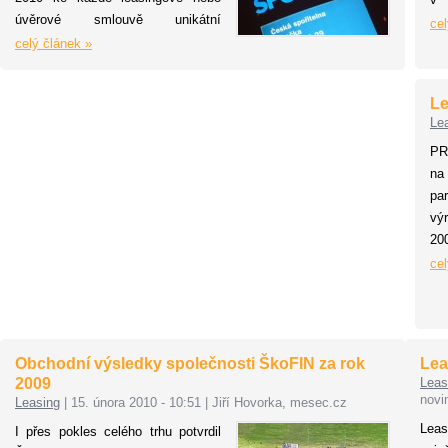
úvěrové smlouvě unikátní
mi
cel
doplňkovou službu – cestovní
celý článek »
tě
kartu, díky které mohou využít
mě
ubytování zdarma v jednom z
um
Le
vybraných 18 evropských hotelů.
př
Le
Hledali jsme benefit, který by byl
zk
střižený na míru našim klientům-
PR
u 
motoristům. Možnost bezplatného
na
za
ubytování na cestách je pro klienty,
pa
sk
kteří si u nás pořídili nový vůz,
vý
od
ideální. Díky cestovní kartě může
200
její držitel a další osoba využít
vo
cel
ubytování zdarma ve tří až
mo
pětihvězdičkovém hotelu, uvedl
ro
Martin Klapka, obchodní ředitel
pr
sAutoleasingu.
le
Obchodní výsledky společnosti ŠkoFIN za rok
Lea
2009
Leas
novi
Leasing
|
15. února 2010 - 10:51
|
Jiří Hovorka, mesec.cz
Leas
I přes pokles celého trhu potvrdil