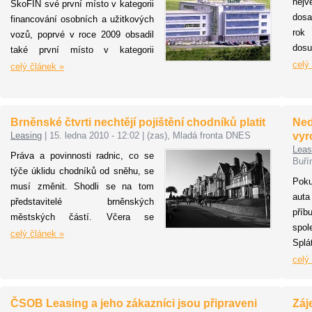
nejv
ŠkoFIN své první místo v kategorii
dosa
financování osobních a užitkových
rok
vozů, poprvé v roce 2009 obsadil
dos
také první místo v kategorii
fina
celý
podnikatelských úvěrů
celý článek »
dopr
poskytovaných nebankovními
mez
institucemi!
polo
Brněnské čtvrti nechtějí pojištění chodníků platit
Ned
včer
Leasing
|
15. ledna 2010 - 12:02
|
(zas), Mladá fronta DNES
vyr
fina
Leas
Práva a povinnosti radnic, co se
Buří
týče úklidu chodníků od sněhu, se
Pok
musí změnit. Shodli se na tom
aut
představitelé brněnských
příb
městských částí. Včera se
spol
starostové setkali, aby si navzájem
celý článek »
Splá
předali svoje zkušenosti s tím, co
hrad
celý
se změnilo od zavedení tzv.
na t
chodníkové novely. Ta vešla v
aut
platnost loni v dubnu.
ČSOB Leasing a jeho zákazníci jsou připraveni
Záj
zapo