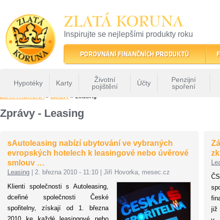
ZLATÁ KORUNA
Inspirujte se nejlepšími produkty roku
22 let tradice a kvality na finančním trhu
POROVNÁNÍ FINANČNÍCH PRODUKTŮ
F
Životní
Penzijní
Hypotéky
Karty
Účty
pojištění
spoření
ZLATÁ KORUNA
»
Zprávy
» Leasing
Zprávy - Leasing
sAutoleasing nabízí ubytování ve vybraných
Zá
evropských hotelech k leasingové nebo úvěrové
zk
smlouv …
Le
Leasing
|
2. března 2010 - 11:10
|
Jiří Hovorka, mesec.cz
Č
Klienti společnosti s Autoleasing,
sp
dceřiné společnosti České
fin
spořitelny, získají od 1. března
ji
2010 ke každé leasingové nebo
v 