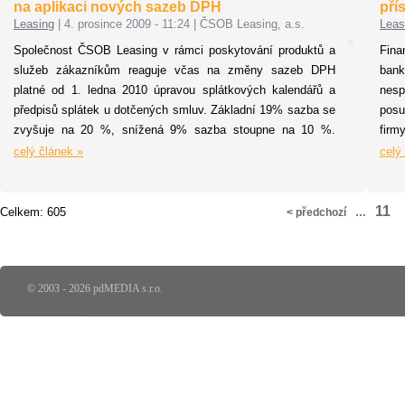
na aplikaci nových sazeb DPH
přís
kter
Leasing
|
4. prosince 2009 - 11:24
|
ČSOB Leasing, a.s.
Leas
Společnost ČSOB Leasing v rámci poskytování produktů a
Fina
služeb zákazníkům reaguje včas na změny sazeb DPH
bank
platné od 1. ledna 2010 úpravou splátkových kalendářů a
nes
předpisů splátek u dotčených smluv. Základní 19% sazba se
posu
zvyšuje na 20 %, snížená 9% sazba stoupne na 10 %.
fir
Změna sazeb DPH se vztahuje na všechna zdanitelná plnění
po
celý článek »
celý
od 1. ledna 2010 včetně s výjimkou přechodných ustanovení
ČR.
pro finanční leasing.
mode
pok
11
Celkem: 605
< předchozí
…
jeji
záva
úvěr
© 2003 - 2026 pdMEDIA s.r.o.