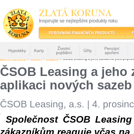
ZLATÁ KORUNA
Inspirujte se nejlepšími produkty roku
22 let tradice a kvality na finančním trhu
POROVNÁNÍ FINANČNÍCH PRODUKTŮ
F
Životní
Penzijní
Hypotéky
Karty
Účty
pojištění
spoření
ZLATÁ KORUNA
»
Zprávy
»
Leasing
» ČSOB Leasing a jeho zákazníci jsou připra
ČSOB Leasing a jeho z
aplikaci nových saze
ČSOB Leasing, a.s.
|
4. prosin
Společnost ČSOB Leasing 
zákazníkům reaguje včas na 