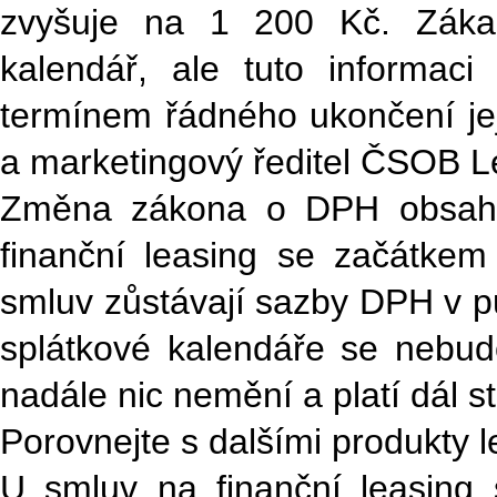
zvyšuje na 1 200 Kč. Záka
kalendář, ale tuto informac
termínem řádného ukončení jej
a marketingový ředitel ČSOB Le
Změna zákona o DPH obsahu
finanční leasing se začátke
smluv zůstávají sazby DPH v pů
splátkové kalendáře se nebud
nadále nic nemění a platí dál st
Porovnejte s dalšími produkty 
U smluv na finanční leasing