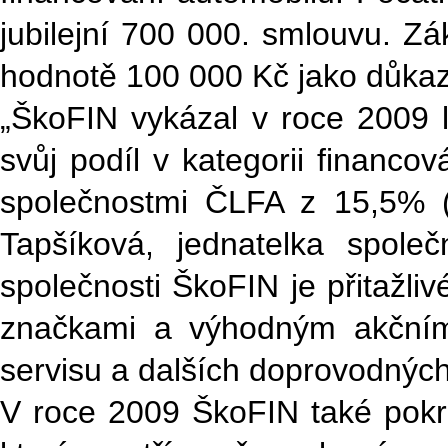
jubilejní 700 000. smlouvu. Zá
hodnotě 100 000 Kč jako důkaz,
„ŠkoFIN vykázal v roce 2009 le
svůj podíl v kategorii financo
společnostmi ČLFA z 15,5% (
Tapšíková, jednatelka společ
společnosti ŠkoFIN je přitažli
značkami a výhodným akčním
servisu a dalších doprovodných 
V roce 2009 ŠkoFIN také pokra