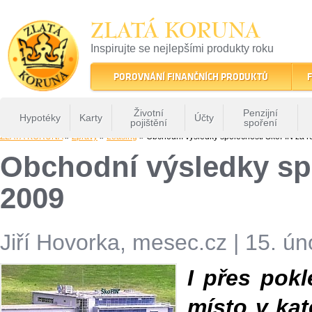
ZLATÁ KORUNA
Inspirujte se nejlepšími produkty roku
22 let tradice a kvality na finančním trhu
POROVNÁNÍ FINANČNÍCH PRODUKTŮ
F
Životní
Penzijní
Hypotéky
Karty
Účty
pojištění
spoření
ZLATÁ KORUNA
»
Zprávy
»
Leasing
» Obchodní výsledky společnosti ŠkoFIN za r
Obchodní výsledky sp
2009
Jiří Hovorka, mesec.cz
|
15. ún
I přes pokl
místo v kat