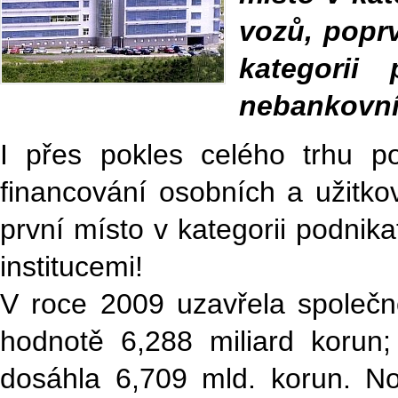
vozů, poprv
kategorii
nebankovní
I přes pokles celého trhu po
financování osobních a užitko
první místo v kategorii podni
institucemi!
V roce 2009 uzavřela společ
hodnotě 6,288 miliard korun
dosáhla 6,709 mld. korun. N