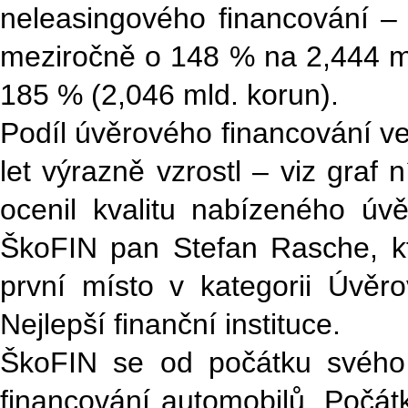
neleasingového financování –
meziročně o 148 % na 2,444 ml
185 % (2,046 mld. korun).
Podíl úvěrového financování v
let výrazně vzrostl – viz graf
ocenil kvalitu nabízeného úvě
ŠkoFIN pan Stefan Rasche, k
první místo v kategorii Úvěr
Nejlepší finanční instituce.
ŠkoFIN se od počátku svého
financování automobilů. Počát