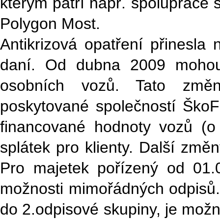
kterým patří např. spolupráce 
Polygon Most.
Antikrizová opatření přinesla n
daní. Od dubna 2009 mohou
osobních vozů. Tato změna
poskytované společností ŠkoFI
financované hodnoty vozů (
splátek pro klienty. Další změ
Pro majetek pořízený od 01.
možnosti mimořádných odpisů. 
do 2.odpisové skupiny, je mož