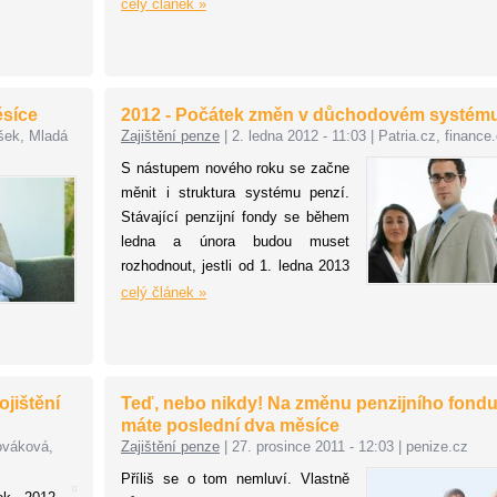
věci. Předně, dlouhodobou
celý článek »
výkonnost svého fondu, nikoli jen
poslední výnos připsaný za rok
2010. K tomu nabízíme několik
tabulek. Vyplývá z nich mimo jiné
ěsíce
2012 - Počátek změn v důchodovém systém
zajímavý fakt, že nejvýkonnější
šek, Mladá
Zajištění penze
|
2. ledna 2012 - 11:03
|
Patria.cz, finance
jsou v posledních letech kupodivu
S nástupem nového roku se začne
dva menší fondy, a to Allianz PF a
měnit i struktura systému penzí.
Generali PF.
Stávající penzijní fondy se během
ledna a února budou muset
rozhodnout, jestli od 1. ledna 2013
začnou fungovat jako penzijní
celý článek »
společnosti, do kterých si budou
lidé moci směrovat část svých
sociálních odvodů.
ojištění
Teď, nebo nikdy! Na změnu penzijního fond
máte poslední dva měsíce
ováková,
Zajištění penze
|
27. prosince 2011 - 12:03
|
penize.cz
Příliš se o tom nemluví. Vlastně