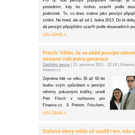
Pro ty, kdo penzijní připojištění nemají, je 
posledním, kdy ho mohou uzavřít podle dosa
podmínek. To, co dnes známe jako penzijní připoji
změní. Ne hned, ale až od 1. ledna 2013. Do té doby
dá penzijní připojištění uzavřít podle dosavadních p
tedy sice s nízkým výnosem, zato bez rizika ztráty.
celý článek »
Frisch: Věřím, že se obětí penzijní refor
nestane celá jedna generace
Zajištění penze
|
21. prosince 2011 - 12:24
|
Finance
finance.cz
Zejména lidé ve věku 35 až 50 let
budou svým způsobem u penzijní
reformy pokusnými králíky, uvedl
Petr Frisch v rozhovoru pro
Finance.cz. S Petrem Frischem,
partnerem daňového oddělení
celý článek »
společnosti Mazars, jsme si
povídali o výhodnosti penzijní
Daňové úlevy může už využít i ten, kdo s
reformy pro jednotlivé skupiny