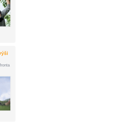
výši
fronta