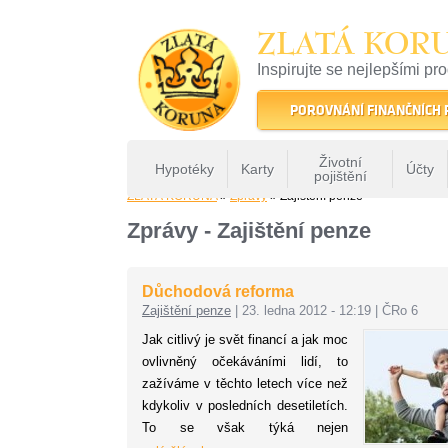
ZLATÁ KOR
Inspirujte se nejlepšími pr
22 let tradice a kvality na 
POROVNÁNÍ FINANČNÍCH
Životní
Hypotéky
Karty
Účty
pojištění
ZLATÁ KORUNA
»
Zprávy
» Zajištění penze
Zprávy - Zajištění penze
Důchodová reforma
Zajištění penze
|
23. ledna 2012 - 12:19
|
ČRo 6
Jak citlivý je svět financí a jak moc
ovlivněný očekáváními lidí, to
zažíváme v těchto letech více než
kdykoliv v posledních desetiletích.
To se však týká nejen