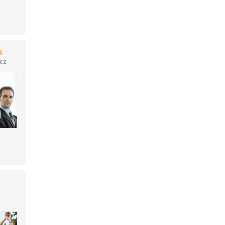
u
.cz
u