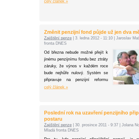
nadnárodních trhů, ale i takových
celý článek »
masových finančních přesunů, jako
je státem organizovaná důchodová
reforma. Tu začala zavádět
současná vláda, ale její efekt je
Změnit penzijní fond půjde už jen dva m
míněn jako opatření pro celý
Zajištění penze
|
3. ledna 2012 - 11:10
|
Jaroslav Ma
zbytek století, ne-li ještě delší čas.
fronta DNES
Od března nebude možné přejít k
jinému penzijnímu fondu bez ztráty
záruky, že výnos v každém roce
bude nejhůře nulový. Systém se
připravuje na penzijní reformu
startující v roce 2013. Pokud
celý článek »
nejste úplně spokojeni s výnosy a
hospodařením vašeho penzijního
fondu, máte už jen necelé dva
Poslední rok na uzavření penzijního přip
měsíce na to, abyste přešli ke
postaru
konkurenci.
Zajištění penze
|
30. prosince 2011 - 9:37
|
Jolana N
Mladá fronta DNES