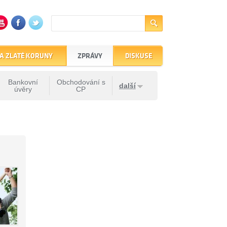
A ZLATÉ KORUNY
ZPRÁVY
DISKUSE
Bankovní
Obchodování s
další
úvěry
CP