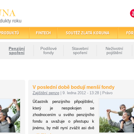
UNA
odukty roku
finančním trhu
 PRODUKTŮ
FINTECH
SOUTĚŽ ZLATÁ KORUNA
FÓR
Penzijní
Podílové
Stavební
Neživotní
spoření
fondy
spoření
pojištění
V poslední době bodují menší fondy
Zajištění penze
|
9. ledna 2012 - 13:28
|
Právo
Účastník penzijního připojištění,
který je nespokojen se
zhodnocením u svého penzijního
fondu a uvažuje o přestupu k
jinému, by měl nyní zvážit asi dvě