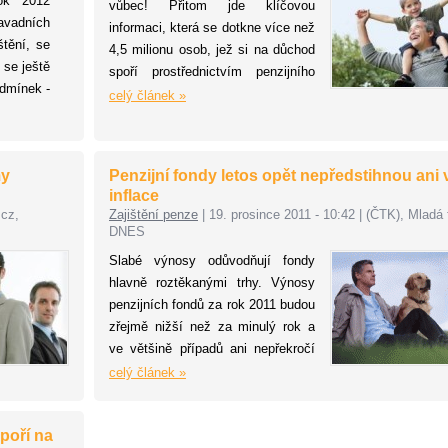
rok 2012
vůbec! Přitom jde klíčovou
vadních
informaci, která se dotkne více než
štění, se
4,5 milionu osob, jež si na důchod
 se ještě
spoří prostřednictvím penzijního
odmínek -
připojištění. Řeč je dvouměsíčním
celý článek »
ultimátu na změnu penzijního fondu
v rámci třetího, dobrovolného
pilíře.
my
Penzijní fondy letos opět nepředstihnou ani 
inflace
.cz,
Zajištění penze
|
19. prosince 2011 - 10:42
|
(ČTK), Mladá 
DNES
Slabé výnosy odůvodňují fondy
hlavně roztěkanými trhy. Výnosy
penzijních fondů za rok 2011 budou
zřejmě nižší než za minulý rok a
ve většině případů ani nepřekročí
letošní inflaci. Vesměs se budou
celý článek »
pohybovat pod dvěma procenty.
poří na