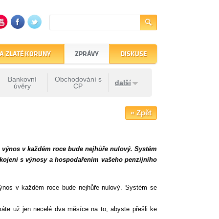
A ZLATÉ KORUNY
ZPRÁVY
DISKUSE
Bankovní
Obchodování s
další
úvěry
CP
« Zpět
e výnos v každém roce bude nejhůře nulový. Systém
spokojeni s výnosy a hospodařením vašeho penzijního
 výnos v každém roce bude nejhůře nulový. Systém se
áte už jen necelé dva měsíce na to, abyste přešli ke