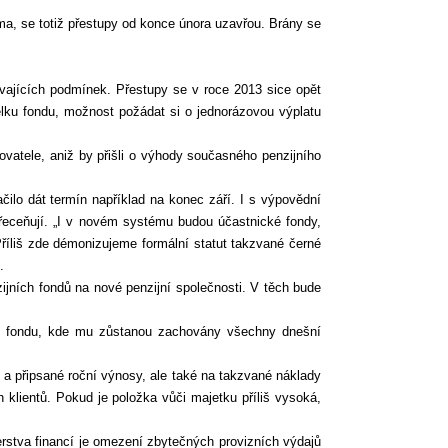
rma, se totiž přestupy od konce února uzavřou. Brány se
távajících podmínek. Přestupy se v roce 2013 sice opět
ělku fondu, možnost požádat si o jednorázovou výplatu
vatele, aniž by přišli o výhody současného penzijního
ačilo dát termín například na konec září. I s výpovědní
řeceňují. „I v novém systému budou účastnické fondy,
Příliš zde démonizujeme formální statut takzvané černé
.
ijních fondů na nové penzijní společnosti. V těch bude
ého fondu, kde mu zůstanou zachovány všechny dnešní
u a připsané roční výnosy, ale také na takzvané náklady
 klientů. Pokud je položka vůči majetku příliš vysoká,
terstva financí je omezení zbytečných provizních výdajů