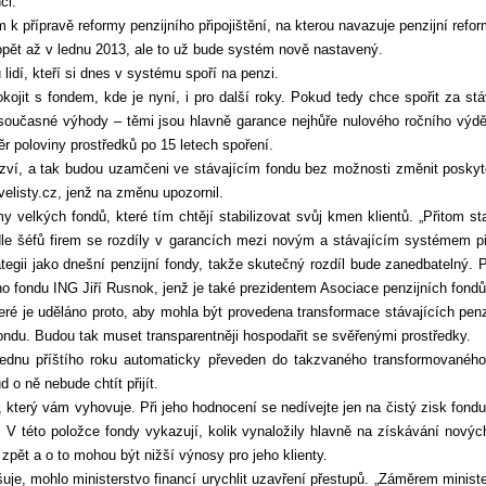
ci.
 k přípravě reformy penzijního připojištění, na kterou navazuje penzijní refo
opět až v lednu 2013, ale to už bude systém nově nastavený.
lidí, kteří si dnes v systému spoří na penzi.
ojit s fondem, kde je nyní, i pro další roky. Pokud tedy chce spořit za s
o současné výhody – těmi jsou hlavně garance nejhůře nulového ročního výd
r poloviny prostředků po 15 letech spoření.
zví, a tak budou uzamčeni ve stávajícím fondu bez možnosti změnit poskyto
velisty.cz, jenž na změnu upozornil.
y velkých fondů, které tím chtějí stabilizovat svůj kmen klientů. „Přitom st
dle šéfů firem se rozdíly v garancích mezi novým a stávajícím systémem p
tegii jako dnešní penzijní fondy, takže skutečný rozdíl bude zanedbatelný. 
ho fondu ING Jiří Rusnok, jenž je také prezidentem Asociace penzijních fondů
eré je uděláno proto, aby mohla být provedena transformace stávajících penz
ndu. Budou tak muset transparentněji hospodařit se svěřenými prostředky.
 lednu příštího roku automaticky převeden do takzvaného transformovan
o ně nebude chtít přijít.
u, který vám vyhovuje. Při jeho hodnocení se nedívejte jen na čistý zisk fond
V této položce fondy vykazují, kolik vynaložily hlavně na získávání nových
pět a o to mohou být nižší výnosy pro jeho klienty.
šuje, mohlo ministerstvo financí urychlit uzavření přestupů. „Záměrem minis