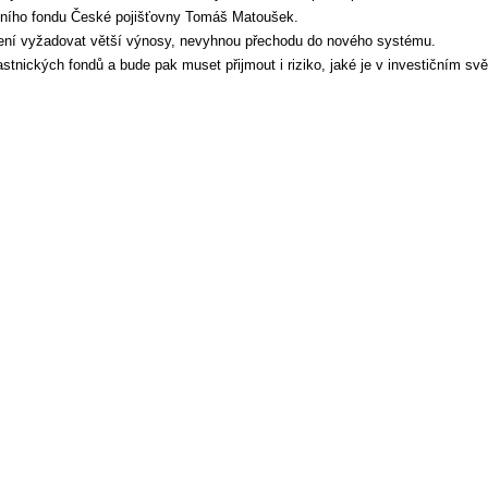
ijního fondu České pojišťovny Tomáš Matoušek.
poření vyžadovat větší výnosy, nevyhnou přechodu do nového systému.
stnických fondů a bude pak muset přijmout i riziko, jaké je v investičním sv