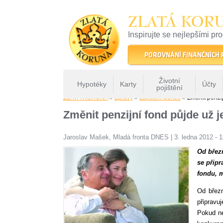
ZLATÁ KOR
Inspirujte se nejlepšími pr
22 let tradice a kvality na 
POROVNÁNÍ FINANČNÍCH
Životní
Hypotéky
Karty
Účty
pojištění
ZLATÁ KORUNA
»
Zprávy
»
Zajištění penze
» Změnit penzij
Změnit penzijní fond půjde už 
Jaroslav Mašek, Mladá fronta DNES
|
3. ledna 2012 - 1
Od břez
se připr
fondu, m
Od březn
připravuj
Pokud ne