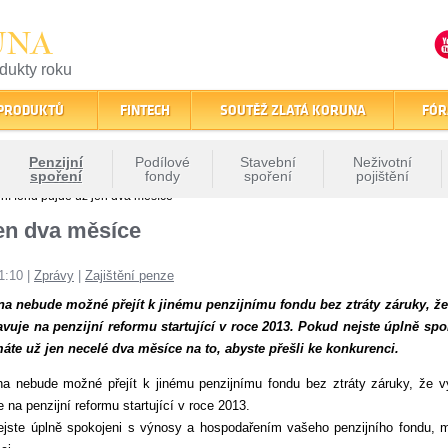
UNA
odukty roku
finančním trhu
 PRODUKTŮ
FINTECH
SOUTĚŽ ZLATÁ KORUNA
FÓR
Penzijní
Podílové
Stavební
Neživotní
spoření
fondy
spoření
pojištění
ní fond půjde už jen dva měsíce
jen dva měsíce
1:10
|
Zprávy
|
Zajištění penze
na nebude možné přejít k jinému penzijnímu fondu bez ztráty záruky, ž
avuje na penzijní reformu startující v roce 2013. Pokud nejste úplně 
áte už jen necelé dva měsíce na to, abyste přešli ke konkurenci.
a nebude možné přejít k jinému penzijnímu fondu bez ztráty záruky, že
e na penzijní reformu startující v roce 2013.
jste úplně spokojeni s výnosy a hospodařením vašeho penzijního fondu, m