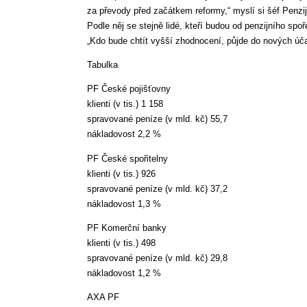
za převody před začátkem reformy,“ myslí si šéf Penz
Podle něj se stejně lidé, kteří budou od penzijního s
„Kdo bude chtít vyšší zhodnocení, půjde do nových úča
Tabulka
PF České pojišťovny
klienti (v tis.) 1 158
spravované peníze (v mld. kč) 55,7
nákladovost 2,2 %
PF České spořitelny
klienti (v tis.) 926
spravované peníze (v mld. kč) 37,2
nákladovost 1,3 %
PF Komerční banky
klienti (v tis.) 498
spravované peníze (v mld. kč) 29,8
nákladovost 1,2 %
AXA PF