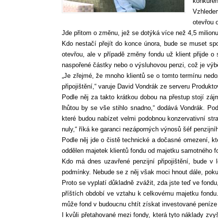
konkuren
Vzhledem
otevřou 
Jde přitom o změnu, jež se dotýká více než 4,5 milionu 
Kdo nestačí přejít do konce února, bude se muset spok
otevřou, ale v případě změny fondu už klient přijde 
naspořené částky nebo o výsluhovou penzi, což je výbě
„Je zřejmé, že mnoho klientů se o tomto termínu nedo
připojištění,“ varuje David Vondrák ze serveru Produkto
Podle něj za takto krátkou dobou na přestup stojí zájm
lhůtou by se vše stihlo snadno,“ dodává Vondrák. Po
které budou nabízet velmi podobnou konzervativní stra
nuly,“ říká ke garanci nezáporných výnosů šéf penzijní
Podle něj jde o čistě technické a dočasné omezení, kt
oddělen majetek klientů fondu od majetku samotného fo
Kdo má dnes uzavřené penzijní připojištění, bude v
podmínky. Nebude se z něj však moci hnout dále, pokud 
Proto se vyplatí důkladně zvážit, zda jste teď ve fond
příštích období ve vztahu k celkovému majetku fondu. 
může fond v budoucnu chtít získat investované peníze z
I kvůli přetahované mezi fondy, která tyto náklady zvy