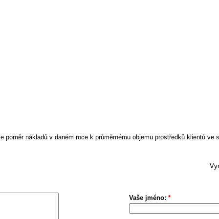
řuje poměr nákladů v daném roce k průměrnému objemu prostředků klientů ve 
Vym
Vaše jméno:
*