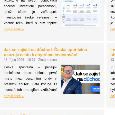
MONETA na svých pobočkách
Di
ak
spouští investiční poradenství,
16
jehož cílem je zpřístupnit
vo
investování široké veřejnosti –
Ko
včetně těch, kteří s ním teprve
je
začínají. Současně představuje pět
rea
celý článek »
cel
nových MONETA fondů, které
za
alokují finanční prostředky do
různých tříd aktiv podle rizikového
Jak se zajistit na důchod: Česká spořitelna
In
profilu klienta. S výběrem
ukazuje cestu k chytrému investování
oh
vhodného fondu pomohou
13. října 2025 - 10:37
|
Zlatá koruna
13.
vyškolení bankéři přímo na
Česká spořitelna – penzijní
V 
pobočkách na základě investičního
společnost letos získala první
la
dotazníku.
místo mezi penzijními fondy v
ta
prestižní soutěži Zlatá koruna. O
ze
investičních strategiích, vzdělávání
by
mladých investorů a významu
i 
celý článek »
cel
dlouhodobého spoření jsme hovořili
Br
s Tomášem Vaníčkem, členem
ov
představenstva odpovědným za
Za