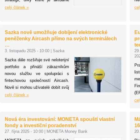
nejrychleji rostoucí pojišťovnou na
dř
celý článek »
cel
českém trhu z TOP 4.
zh
n
p
Sazka nově umožňuje dobíjení elektronické
Eu
po
peněženky Aircash přímo na svých terminálech
pr
zl
…
te
sa
3. listopadu 2025 - 10:00
|
Sazka
29.
so
20
Sazka dále rozšiřuje své neloterijní
zá
Pr
portfolio a přináší zákazníkům
s
li
novou službu ve spolupráci s
a i
me
fintechovou společností Aircash.
dět
Fi
Nově si mohou uživatelé dobít svůj
(EF
účet v mobilní aplikaci Aircash
celý článek »
se
cel
hotovostí přímo na terminálech
fi
Sazky. Služba je dostupná na
je
všech prodejních místech kromě
Nová éra investování: MONETA spouští vlastní
Má
lí
pošt.
fondy a investiční poradenství
16
fi
27. října 2025 - 10:00
|
MONETA Money Bank
20.
in