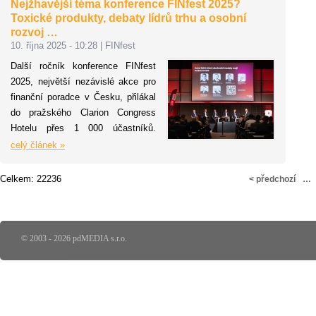
Nejžhavější téma konference FINfest 2025?
obchod a marketing.
sp
Toxické produkty, debaty lídrů trhu a osobní
bo
rozvoj …
pe
10. října 2025 - 10:28
|
FINfest
hl
Další ročník konference FINfest
na
2025, největší nezávislé akce pro
el
finanční poradce v Česku, přilákal
po
do pražského Clarion Congress
je
Hotelu přes 1 000 účastníků.
nej
Během dne proběhlo 27 hodin
celý článek »
odborného i rozvojového programu
v pěti sálech a 46 programových
Celkem: 22236
< předchozí
…
bodech. Skvěle hodnocený
program nabídl inspiraci a
konkrétní obchodní tipy.
© 2003 - 2026 pdMEDIA s.r.o.