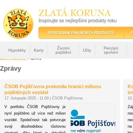
ZLATÁ KORUNA
Inspirujte se nejlepšími produkty roku
22 let tradice a kvality na finančním trhu
POROVNÁNÍ FINANČNÍCH PRODUKTŮ
F
Životní
Penzijní
Hypotéky
Karty
Účty
pojištění
spoření
ZLATÁ KORUNA
» Zprávy
Zprávy
ČSOB Pojišťovna prolomila hranici milionu
Kd
pojištěných vozidel
in
17. listopadu 2025 - 11:00
|
ČSOB Pojišťovna
10.
V portfoliu ČSOB Pojišťovny je
Zá
nyní pojištěno už více než milion
ro
vozidel. Společnost tak potvrzuje
ne
svoji dlouhodobou růstovou
na
strategii, díky které je aktuálně
hle