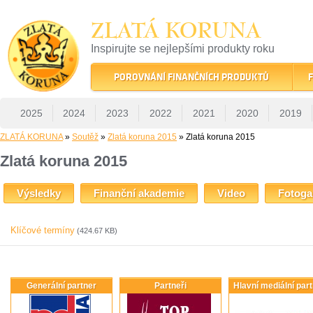
ZLATÁ KORUNA
Inspirujte se nejlepšími produkty roku
22 let tradice a kvality na finančním trhu
POROVNÁNÍ FINANČNÍCH PRODUKTŮ
F
2025
2024
2023
2022
2021
2020
2019
ZLATÁ KORUNA
»
Soutěž
»
Zlatá koruna 2015
» Zlatá koruna 2015
Zlatá koruna 2015
Výsledky
Finanční akademie
Video
Fotoga
Klíčové termíny
(424.67 KB)
Generální partner
Partneři
Hlavní mediální par