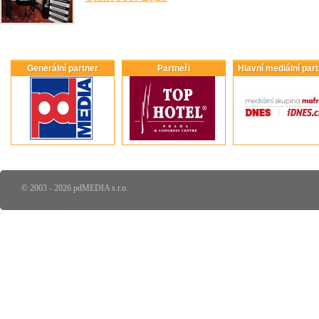
Generální partner
Partneři
Hlavní mediální par
© 2003 - 2026 pdMEDIA s.r.o.