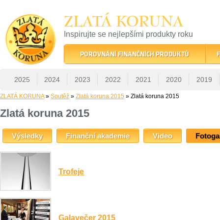
ZLATÁ KORUNA
Inspirujte se nejlepšími produkty roku
22 let tradice a kvality na finančním trhu
POROVNÁNÍ FINANČNÍCH PRODUKTŮ
F
2025
2024
2023
2022
2021
2020
2019
ZLATÁ KORUNA
»
Soutěž
»
Zlatá koruna 2015
» Zlatá koruna 2015
Zlatá koruna 2015
Výsledky
Finanční akademie
Video
Fotoga
Trofeje
Galavečer 2015