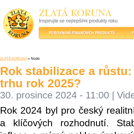
ZLATÁ KORUNA
Inspirujte se nejlepšími produkty roku
22 let tradice a kvality na finančním trhu
POROVNÁNÍ FINANČNÍCH PRODUKTŮ
F
ZLATÁ KORUNA
» Node
Rok stabilizace a růstu
trhu rok 2025?
30. prosince 2024 - 11:00
|
Vid
Rok 2024 byl pro český reali
a klíčových rozhodnutí. Stab