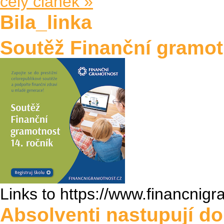
celý článek »
Bila_linka
Soutěž Finanční gramot
Links to https://www.financnigr
Absolventi nastupují d