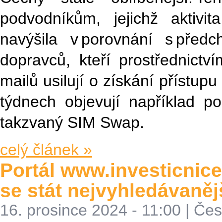
podvodníkům, jejichž aktivi
navýšila v porovnání s př
dopravců, kteří prostřednict
mailů usilují o získání přístup
týdnech objevují například p
takzvaný SIM Swap.
celý článek »
Portál www.investicnic
se stát nejvyhledávan
16. prosince 2024 - 11:00
|
Čes