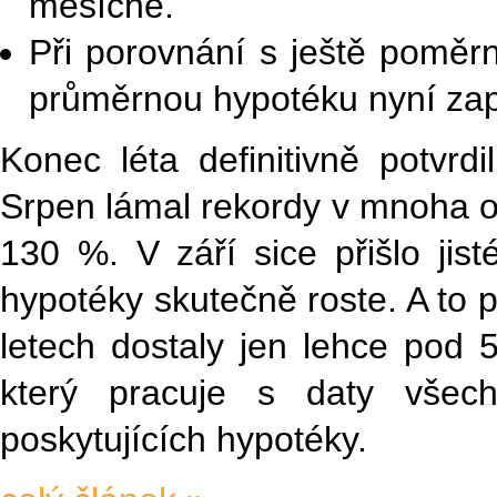
měsíčně.
Při porovnání s ještě pomě
průměrnou hypotéku nyní zap
Konec léta definitivně potvrdi
Srpen lámal rekordy v mnoha oh
130 %. V září sice přišlo jist
hypotéky skutečně roste. A to 
letech dostaly jen lehce pod
který pracuje s daty všec
poskytujících hypotéky.