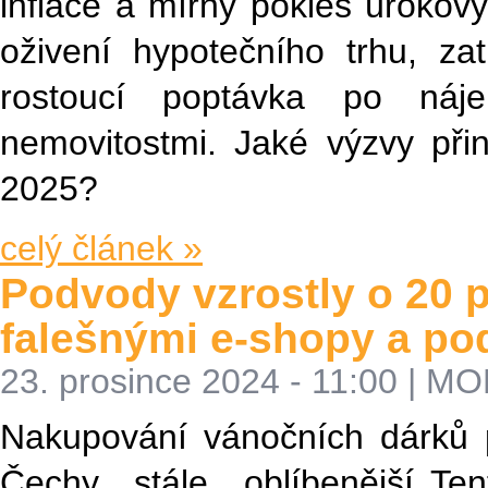
inflace a mírný pokles úrokov
oživení hypotečního trhu, z
rostoucí poptávka po náje
nemovitostmi. Jaké výzvy přin
2025?
celý článek »
Podvody vzrostly o 20 
falešnými e-shopy a p
23. prosince 2024 - 11:00
|
MON
Nakupování vánočních dárků p
Čechy stále oblíbenější. T