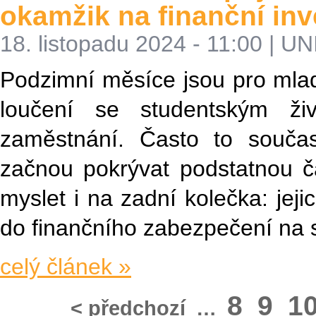
okamžik na finanční in
18. listopadu 2024 - 11:00
|
UNI
Podzimní měsíce jsou pro mlad
loučení se studentským ž
zaměstnání. Často to souča
začnou pokrývat podstatnou č
myslet i na zadní kolečka: jejic
do finančního zabezpečení na s
celý článek »
8
9
1
< předchozí
…