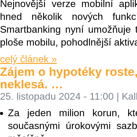
Nejnovější verze mobilní apl
hned několik nových funkc
Smartbanking nyní umožňuje t
ploše mobilu, pohodlnější aktiv
celý článek »
Zájem o hypotéky roste
neklesá. …
25. listopadu 2024 - 11:00
|
Kal
Za jeden milion korun, k
současnými úrokovými saz