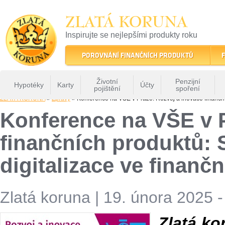
ZLATÁ KORUNA
Inspirujte se nejlepšími produkty roku
22 let tradice a kvality na finančním trhu
POROVNÁNÍ FINANČNÍCH PRODUKTŮ
F
Životní
Penzijní
Hypotéky
Karty
Účty
pojištění
spoření
ZLATÁ KORUNA
»
Zprávy
» Konference na VŠE v Praze: Rozvoj a inovace finančníc
Konference na VŠE v P
finančních produktů: S
digitalizace ve finanč
Zlatá koruna
|
19. února 2025 -
Zlatá ko