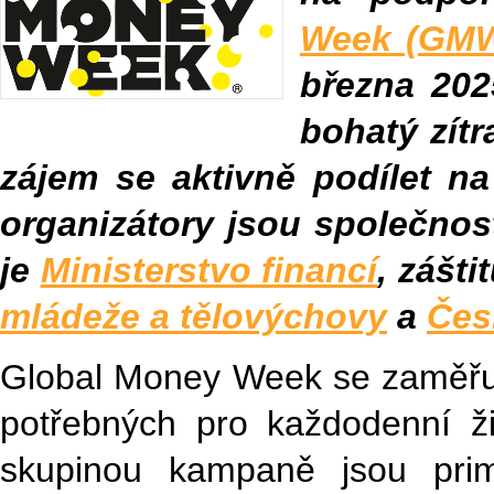
Week (GM
března 202
bohatý zít
zájem se aktivně podílet na
organizátory jsou společnos
je
Ministerstvo financí
, zášti
mládeže a tělovýchovy
a
Čes
Global Money Week se zaměřuje
potřebných pro každodenní ži
skupinou kampaně jsou prim