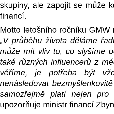
skupiny, ale zapojit se může k
financí.
Motto letošního ročníku GMW 
„V průběhu života děláme řadu
může mít vliv to, co slyšíme o
také různých influencerů z médi
věříme, je potřeba být vž
nenásledovat bezmyšlenkovitě 
samozřejmě platí nejen pro 
upozorňuje ministr financí Zbyn