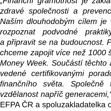
„Finanční gramotnost je zák
zdravé společnosti a preven
Naším dlouhodobým cílem je vz
rozpoznat podvodné praktik
a připravit se na budoucnost. 
chceme zapojit více než 1000 š
Money Week. Součástí těchto ak
vedené certifikovanými poradc
finančního světa. Společně 
vzdělanost napříč generacemi,
EFPA ČR a spoluzakladatelka o