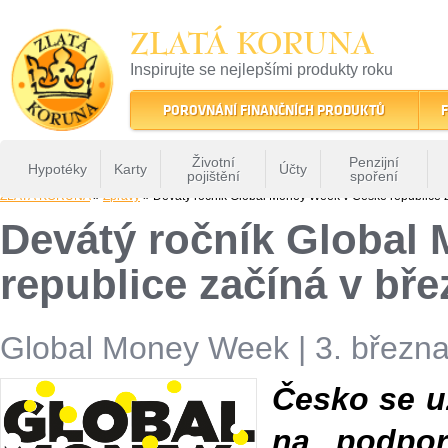
ZLATÁ KORUNA
Inspirujte se nejlepšími produkty roku
22 let tradice a kvality na finančním trhu
POROVNÁNÍ FINANČNÍCH PRODUKTŮ
F
Životní
Penzijní
Hypotéky
Karty
Účty
pojištění
spoření
ZLATÁ KORUNA
»
Zprávy
» Devátý ročník Global Money Week v České republice 
Devátý ročník Global
republice začíná v bř
Global Money Week
|
3. března
Česko se u
na podpor