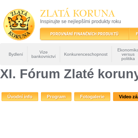
ZLATÁ KORUNA
Inspirujte se nejlepšími produkty roku
22 let tradice a kvality na finančním trhu
POROVNÁNÍ FINANČNÍCH PRODUKTŮ
F
Ekonomik
Vize
Bydlení
Konkurenceschopnost
versus
bankovnictví
politika
ZLATÁ KORUNA
»
Fóra Zlaté koruny
»
Xi Forum Zlate Koruny
» XI. Fórum Zlaté ko
XI. Fórum Zlaté koruny
Úvodní info
Program
Fotogalerie
Video z