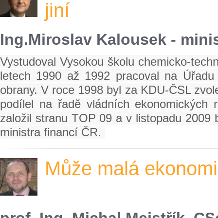
jiní
Ing.Miroslav Kalousek - minis
Vystudoval Vysokou školu chemicko-techno
letech 1990 až 1992 pracoval na Úřadu
obrany. V roce 1998 byl za KDU-ČSL zvol
podílel na řadě vládních ekonomických
založil stranu TOP 09 a v listopadu 2009
ministra financí ČR.
Může malá ekonomik
prof. Ing. Michal Mejstřík, C