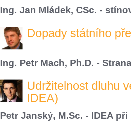
Ing. Jan Mládek, CSc. - stíno
Dopady státního př
Ing. Petr Mach, Ph.D. - Str
Udržitelnost dluhu 
IDEA)
Petr Janský, M.Sc. - IDEA př