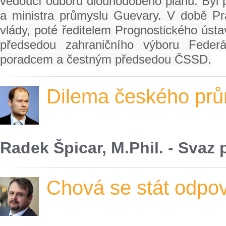
vedoucí odboru dlouhodobého plánu. Byl 
a ministra průmyslu Guevary. V době Pr
vlády, poté ředitelem Prognostického úst
předsedou zahraničního výboru Fede
poradcem a čestným předsedou ČSSD.
Dilema českého pr
Radek Špicar, M.Phil. - Svaz
Chová se stát odpo