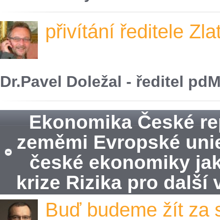
přivítání ředitele Zl
Dr.Pavel Doležal - ředitel pdM
Ekonomika České rep
zeměmi Evropské uni
české ekonomiky ja
krize Rizika pro dalš
Buď budeme žít za 