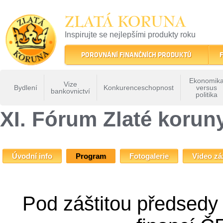
ZLATÁ KORUNA
Inspirujte se nejlepšími produkty roku
22 let tradice a kvality na finančním trhu
POROVNÁNÍ FINANČNÍCH PRODUKTŮ
F
Ekonomik
Vize
Bydlení
Konkurenceschopnost
versus
bankovnictví
politika
ZLATÁ KORUNA
»
Fóra Zlaté koruny
»
XI. Fórum Zlaté koruny - Z dluhové pasti do
XI. Fórum Zlaté koruny
Úvodní info
Program
Fotogalerie
Video z
Pod záštitou předsedy