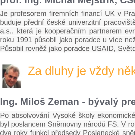
Je profesorem firemních financí UK v Praz
buduje přední české univerzitní pracoviš
a.s., která je kooperačním partnerem ev
roku 1991 působil jako poradce u více než 
Působil rovněž jako poradce USAID, Svět
Za dluhy je vždy n
Ing. Miloš Zeman - bývalý pr
Po absolvování Vysoké školy ekonomické 
byl poslancem Sněmovny národů FS. V roc
dva roky funkci předsedy Poslanecké sně