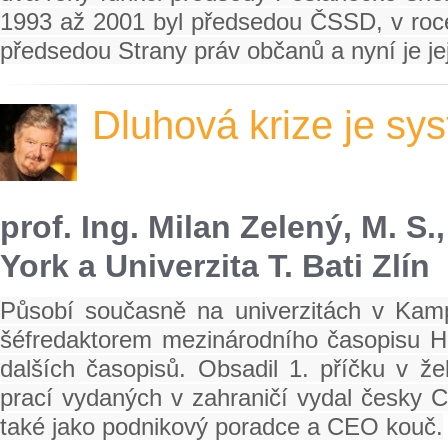
1993 až 2001 byl předsedou ČSSD, v roce 
předsedou Strany práv občanů a nyní je j
Dluhová krize je sy
prof. Ing. Milan Zelený, M. S
York a Univerzita T. Bati Zlín
Působí současně na univerzitách v Kampu
šéfredaktorem mezinárodního časopisu 
dalších časopisů. Obsadil 1. příčku v ž
prací vydaných v zahraničí vydal česky 
také jako podnikový poradce a CEO kouč.