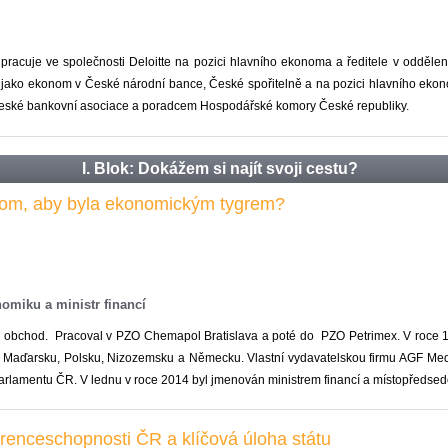
racuje ve společnosti Deloitte na pozici hlavního ekonoma a ředitele v oddělen
l jako ekonom v České národní bance, České spořitelně a na pozici hlavního ekon
eské bankovní asociace a poradcem Hospodářské komory České republiky.
I. Blok: Dokážem si najít svoji cestu?
 tom, aby byla ekonomickým tygrem?
nomiku a ministr financí
í obchod. Pracoval v PZO Chemapol Bratislava a poté do PZO Petrimex. V roce 199
u, Maďarsku, Polsku, Nizozemsku a Německu. Vlastní vydavatelskou firmu AGF M
arlamentu ČR. V lednu v roce 2014 byl jmenován ministrem financí a místopředsed
renceschopnosti ČR a klíčová úloha státu