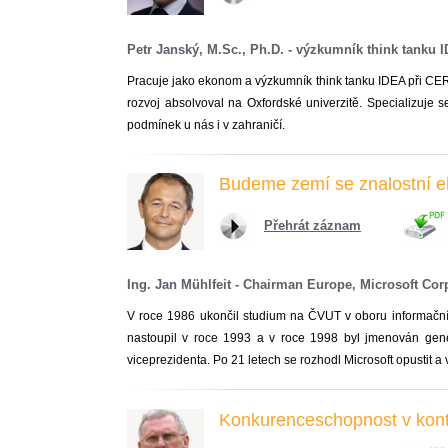
Petr Janský, M.Sc., Ph.D. - výzkumník think tank
Pracuje jako ekonom a výzkumník think tanku IDEA při CER
rozvoj absolvoval na Oxfordské univerzitě. Specializuje 
podmínek u nás i v zahraničí.
Budeme zemí se znalostní 
Přehrát záznam
Ing. Jan Mühlfeit - Chairman Europe, Microsoft Cor
V roce 1986 ukončil studium na ČVUT v oboru informační 
nastoupil v roce 1993 a v roce 1998 byl jmenován gen
viceprezidenta. Po 21 letech se rozhodl Microsoft opustit a
Konkurenceschopnost v kont