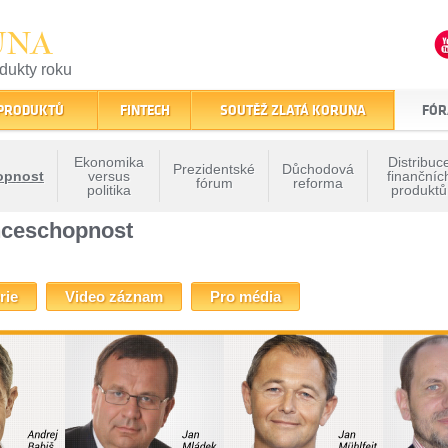
UNA
odukty roku
finančním trhu
 PRODUKTŮ
FINTECH
SOUTĚŽ ZLATÁ KORUNA
FÓR
Ekonomika
Distribuc
Prezidentské
Důchodová
opnost
versus
finančníc
fórum
reforma
politika
produktů
 - Konkurenceschopnost
» Fórum Zlaté koruny - Konkurenceschopnost
nceschopnost
rie
Video záznam
Pro média