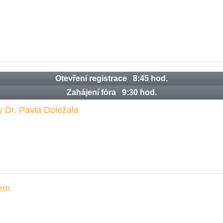
Otevření registrace 8:45 hod.
Zahájení fóra 9:30 hod.
ny Dr. Pavla Doležala
tem