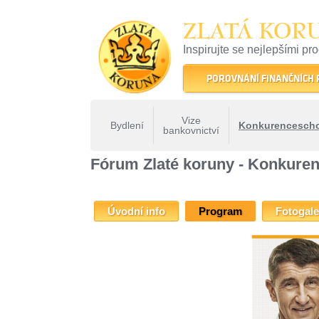
ZLATÁ KOR
Inspirujte se nejlepšími pr
22 let tradice a kvality na 
POROVNÁNÍ FINANČNÍCH
Vize
Bydlení
Konkurencesch
bankovnictví
ZLATÁ KORUNA
»
Fóra Zlaté koruny
»
Fórum Zlaté koruny
Fórum Zlaté koruny - Konkure
Úvodní info
Program
Fotogale