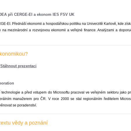
u IDEA při CERGE-EI a ekonom IES FSV UK
GE-EI. Přednáší ekonomii a hospodářskou politiku na Univerzitě Karlově, kde zís
se na mezinárodní a rozvojovou ekonomii a veřejné finance. Analýzami a doporučen
ekonomikou?
Stáhnout prezentaci
poration
technologie a před vstupem do Microsoftu pracoval ve veřejném sektoru jako p
erálním manažerem pro ČR. V roce 2000 se stal regionálním ředitelem Micros
 věnovat se poradenství.
extu vědy a poznání