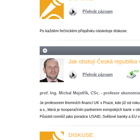
Přehrát záznam
Po každém řečnickém příspěvku následuje diskuse.
Jak obstojí Česká republika
Přehrát záznam
prof. Ing. Michal Mejstřík, CSc. - profesor ekonom
Je profesorem firemních financí UK v Praze, kde již od rok
a.s., která je kooperačním partnerem evropských bank v obla
Působil rovněž jako poradce USAID, Světové banky a EU ve
DISKUSE