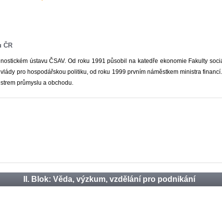
u ČR
nostickém ústavu ČSAV. Od roku 1991 působil na katedře ekonomie Fakulty sociá
lády pro hospodářskou politiku, od roku 1999 prvním náměstkem ministra financí.
istrem průmyslu a obchodu.
II. Blok: Věda, výzkum, vzdělání pro podnikání