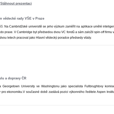
Stáhnout prezentaci
en vědecké rady VŠE v Praze
í. Na Cambridžské universitě se jeho výzkum zaměřil na aplikace umělé intelige
t do praxe. V Cambridge byl předsedou dvou VC fondů a sám založil spin-off firmu
dvou letech pracoval jako Hlavní vědecký poradce předsedy vlády.
yslu a dopravy ČR
a Georgetown University ve Washingtonu jako specialista Fullbrughtovy komise
 pro ekonomiku.V současné době zastává pozici výkonného ředitele Aspen Inst