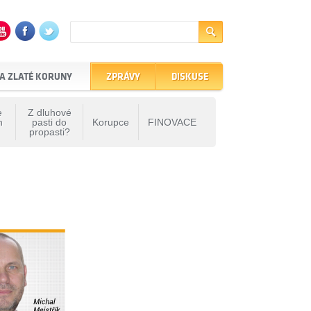
A ZLATÉ KORUNY
ZPRÁVY
DISKUSE
e
Z dluhové
h
pasti do
Korupce
FINOVACE
propasti?