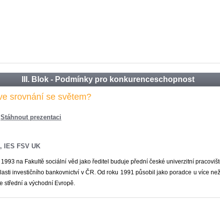
III. Blok - Podmínky pro konkurenceschopnost
 ve srovnání se světem?
Stáhnout prezentaci
ie, IES FSV UK
u 1993 na Fakultě sociální věd jako ředitel buduje přední české univerzitní pracovi
sti investičního bankovnictví v ČR. Od roku 1991 působil jako poradce u více než 55
 střední a východní Evropě.