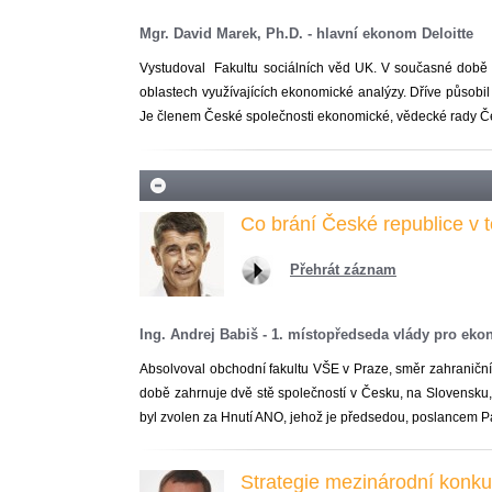
Mgr. David Marek, Ph.D. - hlavní ekonom Deloitte
Vystudoval Fakultu sociálních věd UK. V současné době p
oblastech využívajících ekonomické analýzy. Dříve působi
Je členem České společnosti ekonomické, vědecké rady Č
Co brání České republice v
Přehrát záznam
Ing. Andrej Babiš - 1. místopředseda vlády pro eko
Absolvoval obchodní fakultu VŠE v Praze, směr zahraničn
době zahrnuje dvě stě společností v Česku, na Slovensk
byl zvolen za Hnutí ANO, jehož je předsedou, poslancem P
Strategie mezinárodní konku