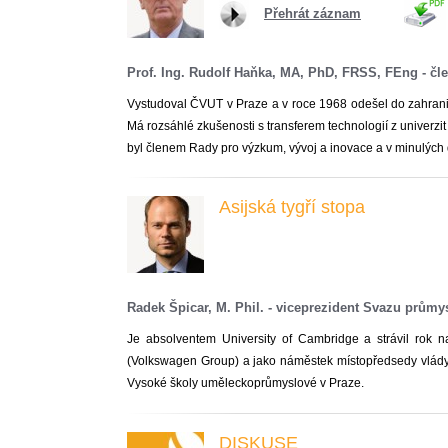
Přehrát záznam
Prof. Ing. Rudolf Haňka, MA, PhD, FRSS, FEng - čl
Vystudoval ČVUT v Praze a v roce 1968 odešel do zahranič
Má rozsáhlé zkušenosti s transferem technologií z univerzi
byl členem Rady pro výzkum, vývoj a inovace a v minulých 
Asijská tygří stopa
Radek Špicar, M. Phil. - viceprezident Svazu prům
Je absolventem University of Cambridge a strávil rok n
(Volkswagen Group) a jako náměstek místopředsedy vlády
Vysoké školy uměleckoprůmyslové v Praze.
DISKUSE