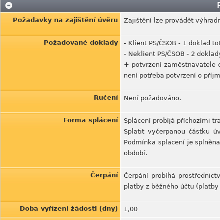
Požadavky na zajištění úvěru
Zajištění lze provádět výhra
Požadované doklady
- Klient PS/ČSOB - 1 doklad to
- Neklient PS/ČSOB - 2 doklad
+ potvrzení zaměstnavatele o
není potřeba potvrzení o příj
Ručení
Není požadováno.
Forma splácení
Splácení probíjá příchozími t
Splatit vyčerpanou částku ú
Podmínka splacení je splněna
období.
Čerpání
Čerpání probíhá prostřednict
platby z běžného účtu (platby 
Doba vyřízení žádosti (dny)
1,00