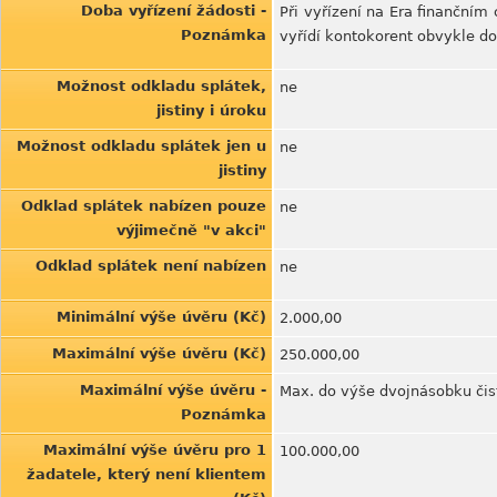
Doba vyřízení žádosti -
Při vyřízení na Era finančním
Poznámka
vyřídí kontokorent obvykle do
Možnost odkladu splátek,
ne
jistiny i úroku
Možnost odkladu splátek jen u
ne
jistiny
Odklad splátek nabízen pouze
ne
výjimečně "v akci"
Odklad splátek není nabízen
ne
Minimální výše úvěru (Kč)
2.000,00
Maximální výše úvěru (Kč)
250.000,00
Maximální výše úvěru -
Max. do výše dvojnásobku čist
Poznámka
Maximální výše úvěru pro 1
100.000,00
žadatele, který není klientem