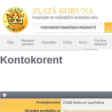
ZLATÁ KORUNA
Inspirujte se nejlepšími produkty roku
22 let tradice a kvality na finančním trhu
POROVNÁNÍ FINANČNÍCH PRODUKTŮ
F
Stavební
On-line
Účty
Hypotéky
Úvěry
Karty
spoření
aplikace
ZLATÁ KORUNA
»
Porovnání finančních produktů
»
Uvery
» Kontokorent
Kontokorent
Poskytovatel
ČSOB Poštovní spořitelna
Stránky produktu u
https://www.postovnisporiteln