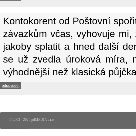
Kontokorent od Poštovní spoři
závazkům včas, vyhovuje mi, 
jakoby splatit a hned další d
se už zvedla úroková míra, m
výhodnější než klasická půjčka
odpovědět
© 2003 - 2026 pdMEDIA s.r.o.