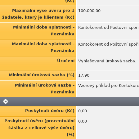
(Kč)
Maximální výše úvěru pro 1
100.000,00
žadatele, který je klientem (Kč)
Minimální doba splatnosti -
Kontokorent od Poštovní spoři
Poznámka
Maximální doba splatnosti -
Kontokorent od Poštovní spoři
Poznámka
Úročení
Vyhlašovaná úroková sazba.
Minimální úroková sazba (%)
17,90
Minimální úroková sazba -
Vzorový příklad pro Kontokor
Poznámka
Poskytnutí úvěru (Kč)
0,00
Poskytnutí úvěru (procentuální
0,00
částka z celkové výše úvěru)
(%)