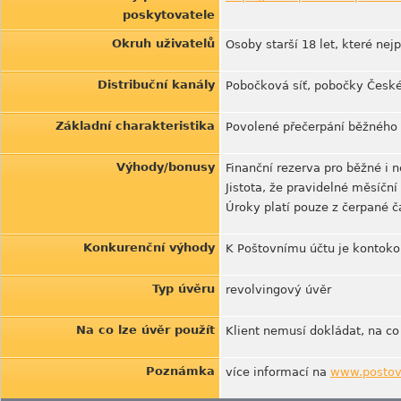
poskytovatele
Okruh uživatelů
Osoby starší 18 let, které nej
Distribuční kanály
Pobočková síť, pobočky České 
Základní charakteristika
Povolené přečerpání běžného ú
Výhody/bonusy
Finanční rezerva pro běžné i 
Jistota, že pravidelné měsíční
Úroky platí pouze z čerpané č
Konkurenční výhody
K Poštovnímu účtu je kontoko
Typ úvěru
revolvingový úvěr
Na co lze úvěr použít
Klient nemusí dokládat, na co
Poznámka
více informací na
www.postovn