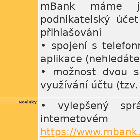
mBank máme jed
podnikatelský účet
přihlašování
• spojení s telefon
aplikace (nehledát
• možnost dvou sp
využívání účtu (tzv.
Novinky
• vylepšený sprá
internet
https://www.mbank.