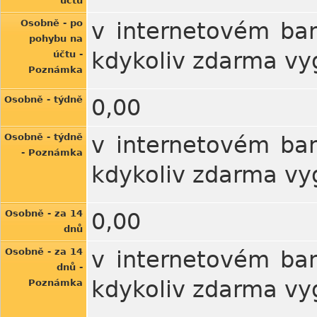
účtu
Osobně - po
v internetovém ban
pohybu na
kdykoliv zdarma vy
účtu -
Poznámka
Osobně - týdně
0,00
Osobně - týdně
v internetovém ban
- Poznámka
kdykoliv zdarma vy
Osobně - za 14
0,00
dnů
Osobně - za 14
v internetovém ban
dnů -
kdykoliv zdarma vy
Poznámka