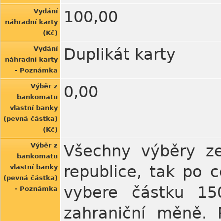
Vydání
100,00
náhradní karty
(Kč)
Vydání
Duplikát karty
náhradní karty
- Poznámka
Výběr z
0,00
bankomatu
vlastní banky
(pevná částka)
(Kč)
Výběr z
Všechny výběry ze
bankomatu
republice, tak po 
vlastní banky
(pevná částka)
vybere částku 150
- Poznámka
zahraniční měně. 