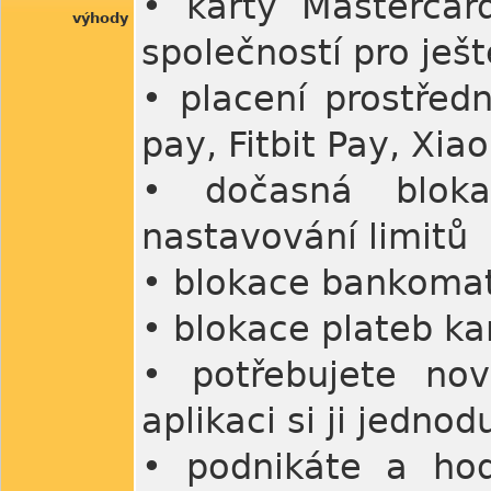
• karty Mastercar
výhody
společností pro ješt
• placení prostřed
pay, Fitbit Pay, Xi
• dočasná bloka
nastavování limitů
• blokace bankomat
• blokace plateb k
• potřebujete no
aplikaci si ji jednod
• podnikáte a hod