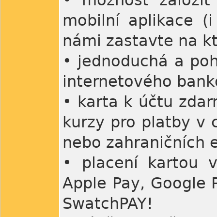
• možnost založit 
mobilní aplikace (
námi zastavte na kt
• jednoduchá a poh
internetového bank
• karta k účtu zda
kurzy pro platby v 
nebo zahraničních 
• placení kartou v
Apple Pay, Google P
SwatchPAY!