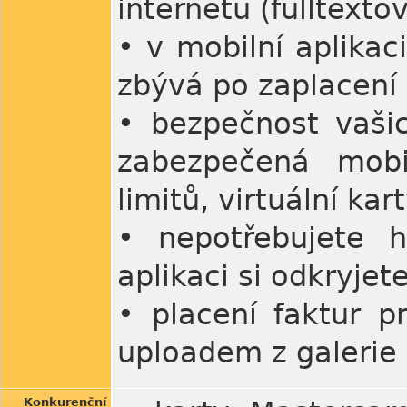
internetu (fulltexto
• v mobilní aplikac
zbývá po zaplacení
• bezpečnost vašic
zabezpečená mobil
limitů, virtuální ka
• nepotřebujete h
aplikaci si odkryjet
• placení faktur p
uploadem z galerie
Konkurenční