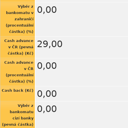
Výběr z
0,00
bankomatu v
zahraničí
(procentuální
částka) (%)
Cash advance
29,00
v ČR (pevná
částka) (Kč)
Cash advance
0,00
v ČR
(procentuální
částka) (%)
Cash back (Kč)
0,00
Výběr z
0,00
bankomatu
cizí banky
(pevná částka)