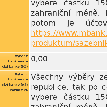
vybere částku 150
zahraniční měně. 
potom je účto
https://www.mbank.
produktum/sazebnik
Výběr z
0,00
bankomatu
cizí banky (Kč)
Výběr z
Všechny výběry ze
bankomatu
republice, tak po 
cizí banky (Kč)
- Poznámka
vybere částku 150