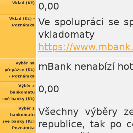
Vklad (Kč)
0,00
Vklad (Kč) -
Ve spolupráci se s
Poznámka
vkladomaty
https://www.mbank.
Výběr na
mBank nenabízí hot
přepážce (Kč)
- Poznámka
Výběr z
0,00
bankomatu
své banky (Kč)
Výběr z
Všechny výběry ze
bankomatu
republice, tak po 
své banky (Kč)
- Poznámka