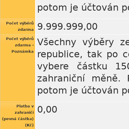
potom je účtován po
Počet výběrů
9.999.999,00
zdarma
Počet výběrů
Všechny výběry ze
zdarma -
republice, tak po 
Poznámka
vybere částku 150
zahraniční měně. 
potom je účtován po
Platba v
0,00
zahraničí
(pevná částka)
(Kč)