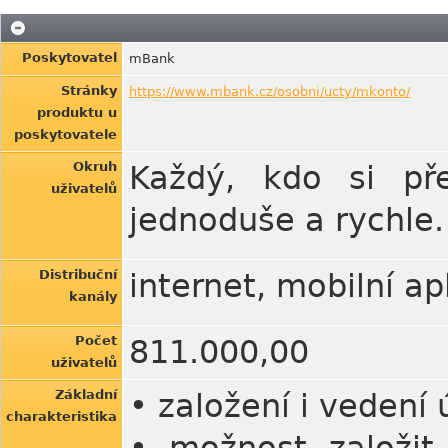
Poskytovatel
mBank
Stránky
https://www.mbank.cz/osobni/ucty/mkonto/
produktu u
poskytovatele
Okruh
Každý, kdo si př
uživatelů
jednoduše a rychle.
Distribuční
internet, mobilní a
kanály
Počet
811.000,00
uživatelů
Základní
• založení i vedení
charakteristika