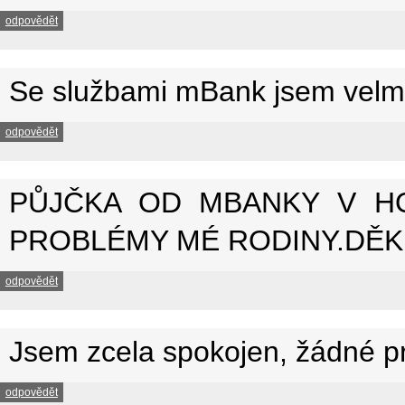
odpovědět
Se službami mBank jsem velmi
odpovědět
PŮJČKA OD MBANKY V HO
PROBLÉMY MÉ RODINY.DĚK
odpovědět
Jsem zcela spokojen, žádné p
odpovědět