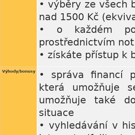
• výběry ze všech 
nad 1500 Kč (ekviva
• o každém poh
prostřednictvím noti
• získáte přístup k 
Výhody/bonusy
• správa financí p
která umožňuje se
umožňuje také do
situace
• vyhledávání v his