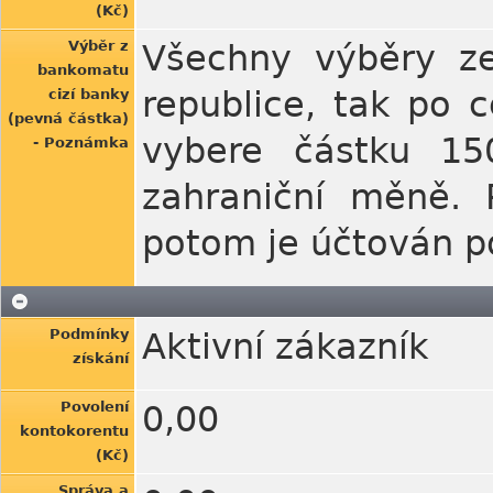
(Kč)
Výběr z
Všechny výběry ze
bankomatu
republice, tak po 
cizí banky
(pevná částka)
vybere částku 150
- Poznámka
zahraniční měně. 
potom je účtován po
Podmínky
Aktivní zákazník
získání
Povolení
0,00
kontokorentu
(Kč)
Správa a