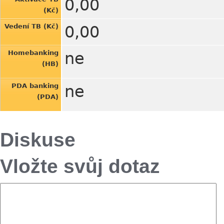
0,00
(Kč)
Vedení TB (Kč)
0,00
Homebanking
ne
(HB)
PDA banking
ne
(PDA)
Diskuse
Vložte svůj dotaz