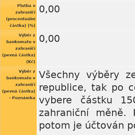
Platba v
0,00
zahraničí
(procentuální
částka) (%)
Výběr z
0,00
bankomatu v
zahraničí
(pevná částka)
(Kč)
Výběr z
Všechny výběry ze
bankomatu v
republice, tak po 
zahraničí
(pevná částka)
vybere částku 150
- Poznámka
zahraniční měně. 
potom je účtován po