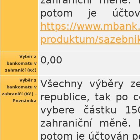
zahraniční měně. 
potom je účto
https://www.mbank.
produktum/sazebnik
Výběr z
0,00
bankomatu v
zahraničí (Kč)
Výběr z
Všechny výběry ze
bankomatu v
republice, tak po 
zahraničí (Kč) -
Poznámka
vybere částku 150
zahraniční měně. 
potom je účtován po