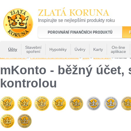
ZLATÁ KORUNA
Inspirujte se nejlepšími produkty roku
22 let tradice a kvality na finančním trhu
POROVNÁNÍ FINANČNÍCH PRODUKTŮ
F
Stavební
On-line
Účty
Hypotéky
Úvěry
Karty
spoření
aplikace
ZLATÁ KORUNA
»
Porovnání finančních produktů
»
Účty
»
Běžné účty
» mKonto - b
mKonto - běžný účet, 
kontrolou