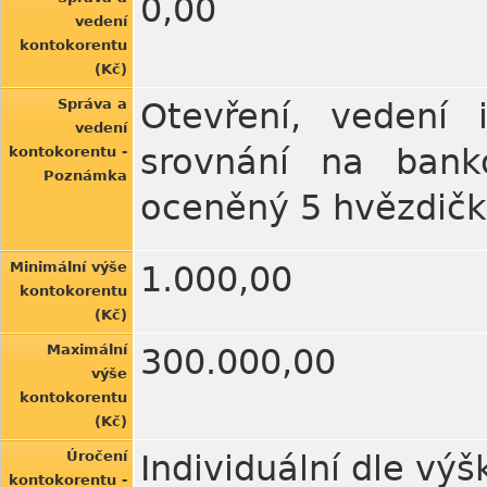
0,00
vedení
kontokorentu
(Kč)
Správa a
Otevření, vedení
vedení
srovnání na banko
kontokorentu -
Poznámka
oceněný 5 hvězdič
Minimální výše
1.000,00
kontokorentu
(Kč)
Maximální
300.000,00
výše
kontokorentu
(Kč)
Úročení
Individuální dle vý
kontokorentu -