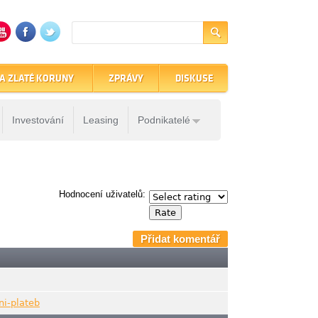
A ZLATÉ KORUNY
ZPRÁVY
DISKUSE
Investování
Leasing
Podnikatelé
Hodnocení uživatelů:
Přidat komentář
ni-plateb