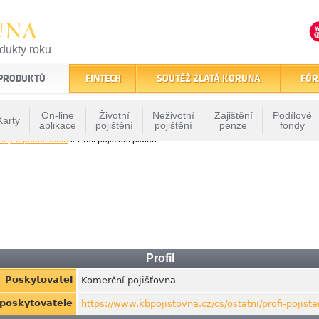
UNA
odukty roku
finančním trhu
 PRODUKTŮ
FINTECH
SOUTĚŽ ZLATÁ KORUNA
FÓR
On-line
Životní
Neživotní
Zajištění
Podílové
Karty
aplikace
pojištění
pojištění
penze
fondy
ní pro podnikatele
» Profi pojištění plateb
Profil
Poskytovatel
Komerční pojišťovna
 poskytovatele
https://www.kbpojistovna.cz/cs/ostatni/profi-pojiste