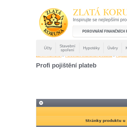
ZLATÁ KOR
Inspirujte se nejlepšími pr
22 let tradice a kvality na 
POROVNÁNÍ FINANČNÍCH
Stavební
Účty
Hypotéky
Úvěry
spoření
ZLATÁ KORUNA
»
Porovnání finančních produktů
»
Pojiště
Profi pojištění plateb
Stránky produktu u