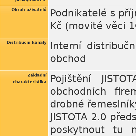
Okruh uživatelů
Podnikatelé s pří
Kč (movité věci 1
Distribuční kanály
Interní distribučn
obchod
Základní
Pojištění JIST
charakteristika
obchodních fire
drobné řemeslníky
JISTOTA 2.0 před
poskytnout tu n