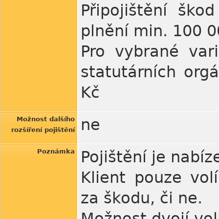
Připojištění ško
plnění min. 100 
Pro vybrané var
statutárních org
Kč
Možnost dalšího
ne
rozšíření pojištění
Poznámka
Pojištění je nabíz
Klient pouze vol
za škodu, či ne.
Možnost dvojí vo