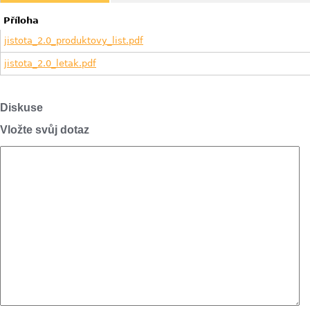
Příloha
jistota_2.0_produktovy_list.pdf
jistota_2.0_letak.pdf
Diskuse
Vložte svůj dotaz