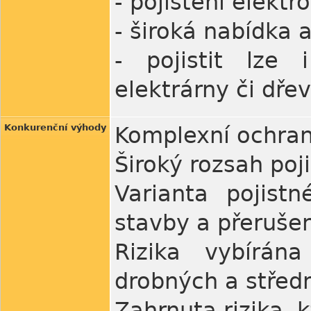
- pojištění elekt
- široká nabídka 
- pojistit lze 
elektrárny či dře
Konkurenční výhody
Komplexní ochra
Široký rozsah poji
Varianta pojist
stavby a přeruše
Rizika vybírán
drobných a střed
Zahrnuta rizika,