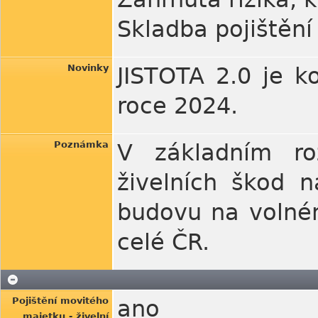
Skladba pojištění
Novinky
JISTOTA 2.0 je k
roce 2024.
Poznámka
V základním roz
živelních škod 
budovu na volném
celé ČR.
Pojištění movitého
ano
majetku - živelní