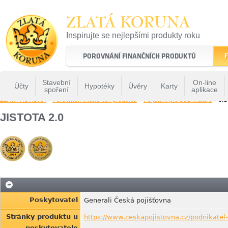
ZLATÁ KORUNA
Inspirujte se nejlepšími produkty roku
22 let tradice a kvality na finančním trhu
POROVNÁNÍ FINANČNÍCH PRODUKTŮ
F
Stavební
On-line
Účty
Hypotéky
Úvěry
Karty
spoření
aplikace
ZLATÁ KORUNA
»
Porovnání finančních produktů
»
Pojištění pro podnikatele
» JIS
JISTOTA 2.0
Poskytovatel
Generali Česká pojišťovna
Stránky produktu u
https://www.ceskapojistovna.cz/podnikatel-
poskytovatele