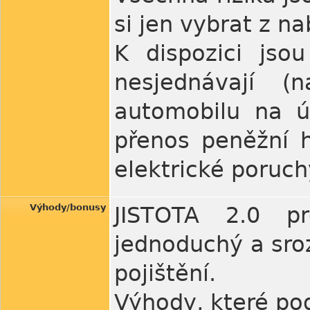
si jen vybrat z n
K dispozici jso
nesjednávají (
automobilu na ú
přenos peněžní 
elektrické poruch
Výhody/bonusy
JISTOTA 2.0 p
jednoduchý a sro
pojištění.
Výhody, které pod