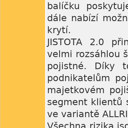
balíčku poskytu
dále nabízí možn
krytí.
JISTOTA 2.0 při
velmi rozsáhlou š
pojistné. Díky
podnikatelům poj
majetkovém poji
segment klientů s
ve variantě ALLR
Všechna rizika js