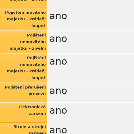
Pojištění movitého
ano
majetku - krádež;
loupež
Pojištění
ano
nemovitého
majetku - živelní
Pojištění
ano
nemovitého
majetku - krádež;
loupež
Pojištění přerušení
ano
provozu
Elektronická
ano
zařízení
Stroje a strojní
ano
zařízení