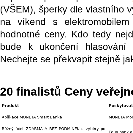
(VŠEM), šperky dle vlastního v
na víkend s elektromobilem
hodnotné ceny. Kdo tedy nejdř
bude k ukončení hlasování
Nechejte se překvapit stejně ja
20 finalistů Ceny veřejn
Produkt
Poskyt
Aplikace MONETA Smart Banka
MONETA Mon
Běžný účet ZDARMA A BEZ PODMÍNEK s výběry po
Equa bank a.