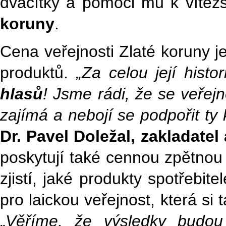
dvacítky a pomoci mu k vítězs
koruny
.
Cena veřejnosti Zlaté koruny j
produktů.
„Za celou její histo
hlasů
! Jsme rádi, že se veřej
zajímá a nebojí se podpořit ty
Dr. Pavel Doležal, zakladatel 
poskytují také cennou zpětno
zjistí, jaké produkty spotřebite
pro laickou veřejnost, která si
„
Věříme, že výsledky budou