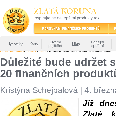
ZLATÁ KORUNA
Inspirujte se nejlepšími produkty roku
22 let tradice a kvality na finančním trhu
POROVNÁNÍ FINANČNÍCH PRODUKTŮ
F
Životní
Penzijní
Hypotéky
Karty
Účty
pojištění
spoření
ZLATÁ KORUNA
»
Zprávy
»
Účty
» Důležité bude udržet si pevné finanční zdraví. 
Důležité bude udržet s
20 finančních produktů
Kristýna Schejbalová
|
4. březn
Již dne
Zlaté 