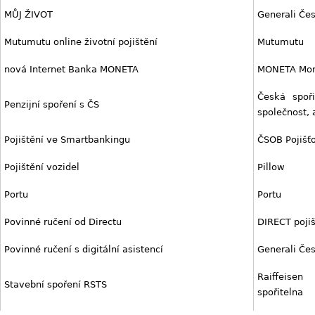
MŮJ ŽIVOT
Generali Če
Mutumutu online životní pojištění
Mutumutu
nová Internet Banka MONETA
MONETA Mon
Česká spoři
Penzijní spoření s ČS
společnost, 
Pojištění ve Smartbankingu
ČSOB Pojišť
Pojištění vozidel
Pillow
Portu
Portu
Povinné ručení od Directu
DIRECT poji
Povinné ručení s digitální asistencí
Generali Če
Raiffeis
Stavební spoření RSTS
spořitelna