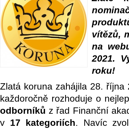
nominač
produkt
vítězů, 
na we
2021. V
roku!
Zlatá koruna zahájila 28. říjn
každoročně rozhoduje o nejle
odborníků
z řad Finanční akad
v
17 kategoriích
. Navíc zvo