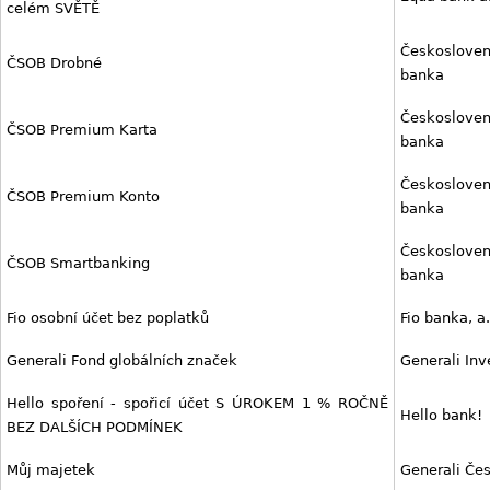
celém SVĚTĚ
Českoslov
ČSOB Drobné
banka
Českoslov
ČSOB Premium Karta
banka
Českoslov
ČSOB Premium Konto
banka
Českoslov
ČSOB Smartbanking
banka
Fio osobní účet bez poplatků
Fio banka, a.
Generali Fond globálních značek
Generali In
Hello spoření - spořicí účet S ÚROKEM 1 % ROČNĚ
Hello bank!
BEZ DALŠÍCH PODMÍNEK
Můj majetek
Generali Če