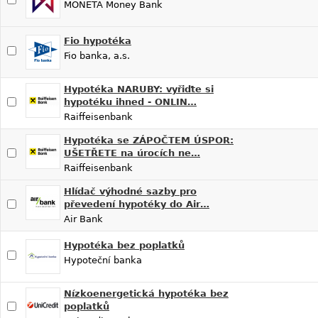
MONETA Money Bank
Fio hypotéka
Fio banka, a.s.
Hypotéka NARUBY: vyřiďte si
hypotéku ihned - ONLIN…
Raiffeisenbank
Hypotéka se ZÁPOČTEM ÚSPOR:
UŠETŘETE na úrocích ne…
Raiffeisenbank
Hlídač výhodné sazby pro
převedení hypotéky do Air…
Air Bank
Hypotéka bez poplatků
Hypoteční banka
Nízkoenergetická hypotéka bez
poplatků