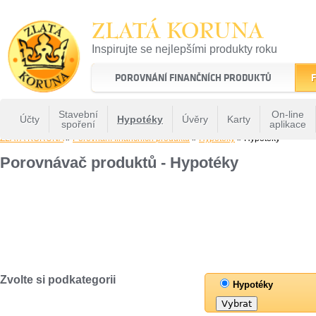
ZLATÁ KORUNA
Inspirujte se nejlepšími produkty roku
22 let tradice a kvality na finančním trhu
POROVNÁNÍ FINANČNÍCH PRODUKTŮ
F
Stavební
On-line
Účty
Hypotéky
Úvěry
Karty
spoření
aplikace
ZLATÁ KORUNA
»
Porovnání finančních produktů
»
Hypotéky
» Hypotéky
Porovnávač produktů - Hypotéky
Zvolte si podkategorii
Hypotéky