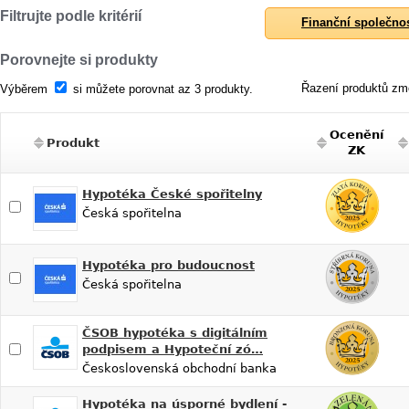
Filtrujte podle kritérií
Finanční společno
Porovnejte si produkty
Řazení produktů změ
Výběrem
si můžete porovnat az 3 produkty.
Ocenění
Produkt
ZK
Hypotéka České spořitelny
Česká spořitelna
Hypotéka pro budoucnost
Česká spořitelna
ČSOB hypotéka s digitálním
podpisem a Hypoteční zó…
Československá obchodní banka
Hypotéka na úsporné bydlení -