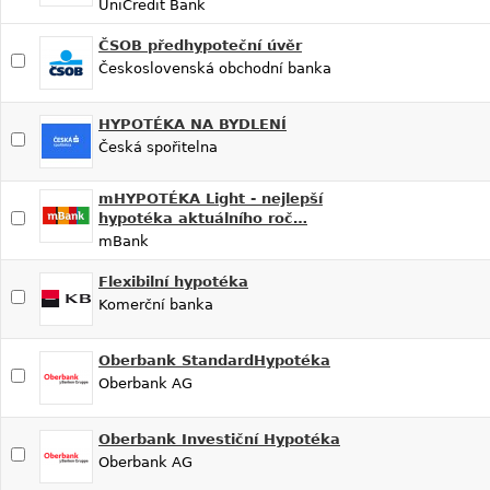
UniCredit Bank
ČSOB předhypoteční úvěr
Československá obchodní banka
HYPOTÉKA NA BYDLENÍ
Česká spořitelna
mHYPOTÉKA Light - nejlepší
hypotéka aktuálního roč…
mBank
Flexibilní hypotéka
Komerční banka
Oberbank StandardHypotéka
Oberbank AG
Oberbank Investiční Hypotéka
Oberbank AG