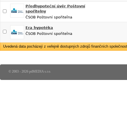
Předhypoteční úvěr Poštovní
spořitelny
ČSOB Poštovní spořitelna
Era hypotéka
ČSOB Poštovní spořitelna
Uvedená data pocházejí z veřejně dostupných zdrojů finančních společností
© 2003 - 2026 pdMEDIA s.r.o.