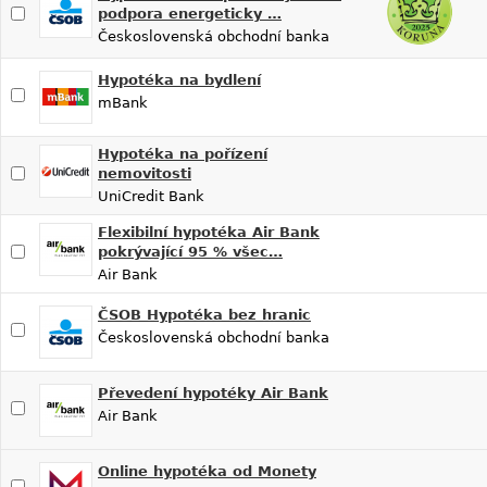
podpora energeticky …
Československá obchodní banka
Hypotéka na bydlení
mBank
Hypotéka na pořízení
nemovitosti
UniCredit Bank
Flexibilní hypotéka Air Bank
pokrývající 95 % všec…
Air Bank
ČSOB Hypotéka bez hranic
Československá obchodní banka
Převedení hypotéky Air Bank
Air Bank
Online hypotéka od Monety