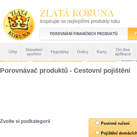
ZLATÁ KORUNA
Inspirujte se nejlepšími produkty roku
22 let tradice a kvality na finančním trhu
POROVNÁNÍ FINANČNÍCH PRODUKTŮ
F
Stavební
On-line
Účty
Hypotéky
Úvěry
Karty
spoření
aplikace
ZLATÁ KORUNA
»
Porovnání finančních produktů
»
Neživotní pojištění
» Cestovní p
Porovnávač produktů - Cestovní pojištění
Zvolte si podkategorii
Povinné ručení
Pojištění domácíc