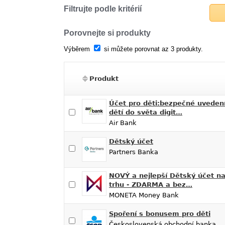
Filtrujte podle kritérií
Porovnejte si produkty
Výběrem
si můžete porovnat az 3 produkty.
Produkt
Účet pro děti:bezpečné uveden
dětí do světa digit…
Air Bank
Dětský účet
Partners Banka
NOVÝ a nejlepší Dětský účet n
trhu - ZDARMA a bez…
MONETA Money Bank
Spoření s bonusem pro děti
Československá obchodní banka