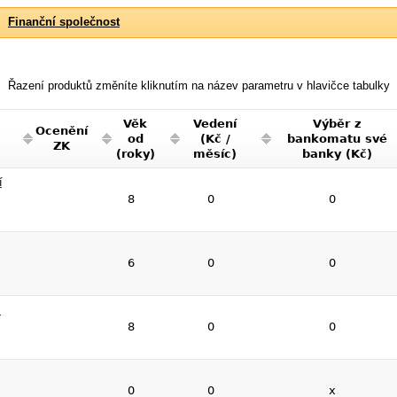
Finanční společnost
Řazení produktů změníte kliknutím na název parametru v hlavičce tabulky
Věk
Vedení
Výběr z
Ocenění
od
(Kč /
bankomatu své
ZK
(roky)
měsíc)
banky (Kč)
í
8
0
0
6
0
0
a
8
0
0
0
0
x