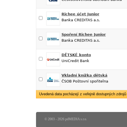
Richee účet Junior
Banka CREDITAS a.s.
Spoření Richee Junior
Banka CREDITAS a.s.
DĚTSKÉ konto
UniCredit Bank
Vkladní knížka dětská
ČSOB Poštovní spořitelna
Uvedená data pocházejí z veřejně dostupných zdrojů f
© 2003 - 2026 pdMEDIA s.r.o.