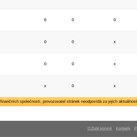
6
0
0
0
0
x
0
0
x
x
0
x
inančních společností, provozovatel stránek neodpovídá za jejich aktuálnost
O Zlaté koruně
Kontakty
P