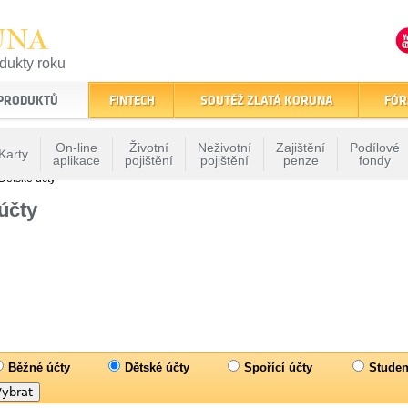
UNA
odukty roku
finančním trhu
 PRODUKTŮ
FINTECH
SOUTĚŽ ZLATÁ KORUNA
FÓR
On-line
Životní
Neživotní
Zajištění
Podílové
Karty
aplikace
pojištění
pojištění
penze
fondy
Dětské účty
účty
Běžné účty
Dětské účty
Spořící účty
Studen