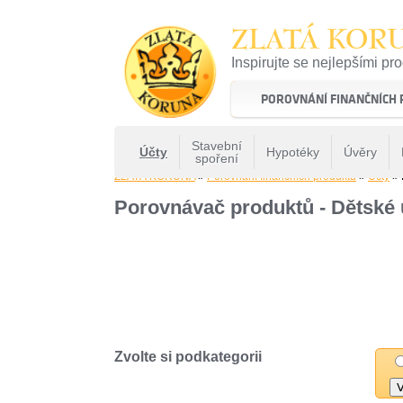
ZLATÁ KOR
Inspirujte se nejlepšími pr
22 let tradice a kvality na 
POROVNÁNÍ FINANČNÍCH
Stavební
Účty
Hypotéky
Úvěry
spoření
ZLATÁ KORUNA
»
Porovnání finančních produktů
»
Účty
» 
Porovnávač produktů - Dětské 
Zvolte si podkategorii