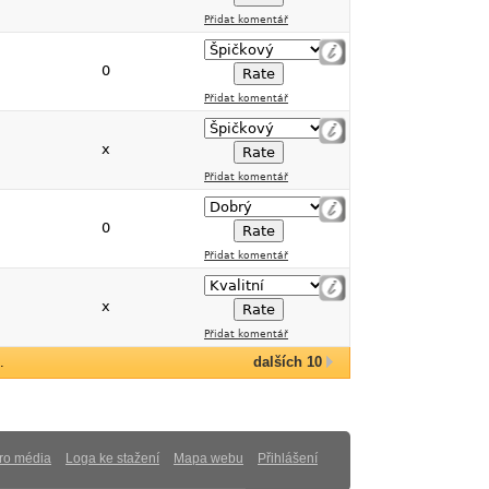
Přidat komentář
0
Přidat komentář
x
Přidat komentář
0
Přidat komentář
x
Přidat komentář
.
dalších 10
ro média
Loga ke stažení
Mapa webu
Přihlášení