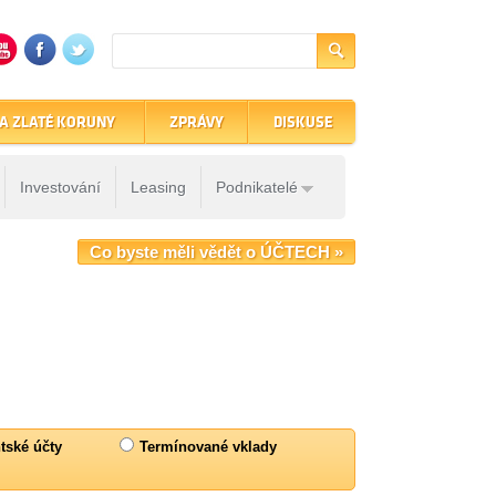
A ZLATÉ KORUNY
ZPRÁVY
DISKUSE
Investování
Leasing
Podnikatelé
Co byste měli vědět o ÚČTECH »
tské účty
Termínované vklady