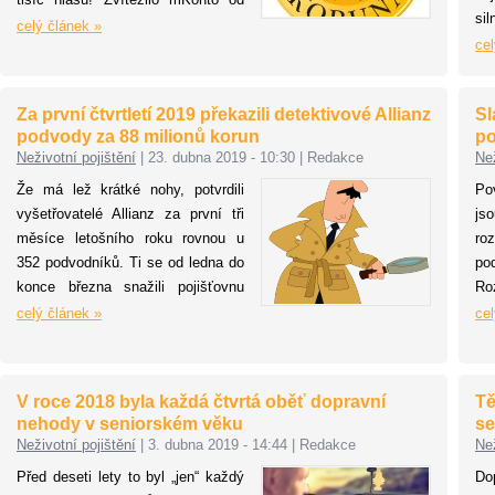
sil
mBank a stalo se tak
celý článek »
ne
cel
nejoblíbenějším produktem
vy
veřejnosti. mBank zvítězila i u
ko
podnikatelů.
Za první čtvrtletí 2019 překazili detektivové Allianz
Sl
Za
podvody za 88 milionů korun
p
zp
Neživotní pojištění
|
23. dubna 2019 - 10:30
|
Redakce
Než
vo
po
Že má lež krátké nohy, potvrdili
Po
cy
vyšetřovatelé Allianz za první tři
js
ka
měsíce letošního roku rovnou u
ro
mo
352 podvodníků. Ti se od ledna do
po
konce března snažili pojišťovnu
Ro
okrást o 88 milionů korun. Největší
zá
celý článek »
cel
nárůst objemu pojistných podvodů
zvl
zaznamenali detektivové v
vý
Pardubickém kraji, kde vzrostly o
zp
V roce 2018 byla každá čtvrtá oběť dopravní
Tě
10 milionů korun, nejvíce si naopak
sn
nehody v seniorském věku
se
polepšil kraj Olomoucký, kde se
ná
Neživotní pojištění
|
3. dubna 2019 - 14:44
|
Redakce
Než
zamezilo škodám za 300 tisíc.
za
Před deseti lety to byl „jen“ každý
Do
ma