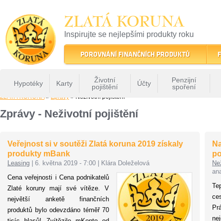
ZLATÁ KORUNA
Inspirujte se nejlepšími produkty roku
22 let tradice a kvality na finančním trhu
POROVNÁNÍ FINANČNÍCH PRODUKTŮ
F
Životní
Penzijní
Hypotéky
Karty
Účty
pojištění
spoření
ZLATÁ KORUNA
»
Zprávy
» Neživotní pojištění
Zprávy - Neživotní pojištění
Veřejnost si v soutěži Zlatá koruna 2019 získaly
Na
produkty mBank
po
Leasing
|
6. května 2019 - 7:00
|
Klára Doleželová
Než
ana
Cena veřejnosti i Cena podnikatelů
Te
Zlaté koruny mají své vítěze. V
ces
největší anketě finančních
P
produktů bylo odevzdáno téměř 70
ne
tisíc hlasů! Zvítězilo mKonto od