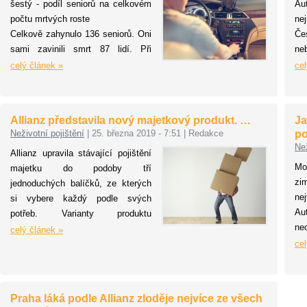
šestý - podíl seniorů na celkovém
A
počtu mrtvých roste
nej
Celkově zahynulo 136 seniorů. Oni
Če
sami zavinili smrt 87 lidí. Při
ne
vyšetřované nehodě zaviněné
st
celý článek »
cel
seniorem byla pravděpodobnost, že
20
skončí jako smrtelná, téměř 2x
po
vyšší než činí průměr za všechny
vý
Allianz představila nový majetkový produkt. …
Ja
nehody.
ok
Neživotní pojištění
|
25. března 2019 - 7:51
|
Redakce
po
st
Než
Allianz upravila stávající pojištění
čty
Mo
majetku do podoby tří
zim
jednoduchých balíčků, ze kterých
ne
si vybere každý podle svých
Au
potřeb. Varianty produktu
ne
MůjDomov jsou poskládány od
celý článek »
po
základní až po tu s maximální
cel
zí
ochranou. Součástí je pojištění
mu
trvale obývané budovy a
ovl
domácnosti, ale i pojištění
Praha láká podle Allianz zloděje nejvíce ze všech
sj
odpovědnosti či asistenční služby