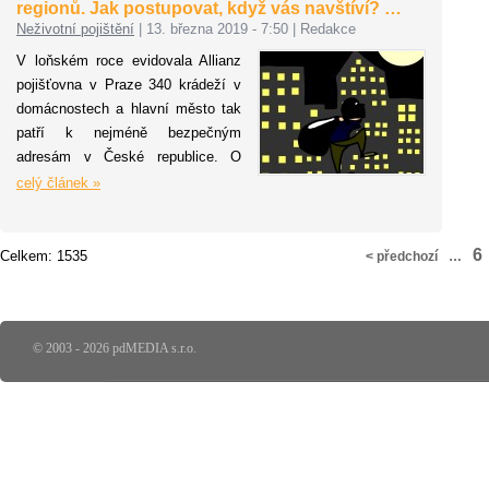
regionů. Jak postupovat, když vás navštíví? …
a právní poradenství. V základním
Neživotní pojištění
|
13. března 2019 - 7:50
|
Redakce
balíčku jsou například tolik
V loňském roce evidovala Allianz
obávané záplavy a povodně.
pojišťovna v Praze 340 krádeží v
domácnostech a hlavní město tak
patří k nejméně bezpečným
adresám v České republice. O
polovinu méně jich měly střední
celý článek »
Čechy. Nejmenší aktivitu v roce
2018 vykazovali zloději kromě
Královéhradeckého kraje například
6
Celkem: 1535
< předchozí
…
na Vysočině a v Pardubickém kraji.
Malý počet pojistných událostí
hlásí rovněž Olomoucký a Zlínský
kraj. Naprostou většinu ukradených
© 2003 - 2026 pdMEDIA s.r.o.
věcí už bohužel majitelé nikdy
neviděli. Za krádeže vloni zaplatila
Allianz kolem 20 milionů korun.