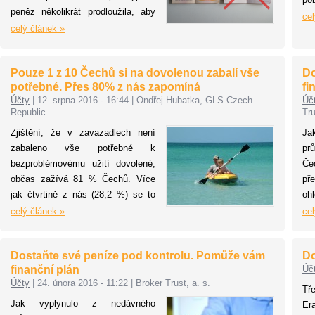
peněz několikrát prodloužila, aby
Ma
cel
vyšla klientům vstříc, ale konci
celý článek »
pi
roku 2016 však možnost
ČS
vyzvednout si peníze z
in
Pouze 1 z 10 Čechů si na dovolenou zabalí vše
Do
anonymních vkladních knížek
pr
potřebné. Přes 80% z nás zapomíná
fi
definitivně končí. Klienti si již od
Účty
|
12. srpna 2016 - 16:44
|
Ondřej Hubatka, GLS Czech
Úč
roku 2002 vybrali více než 98 %
Republic
Tru
prostředků z anonymních vkladů.
Zjištění, že v zavazadlech není
Ja
zabaleno vše potřebné k
pr
bezproblémovému užití dovolené,
Če
občas zažívá 81 % Čechů. Více
př
jak čtvrtině z nás (28,2 %) se to
oh
stává pravidelně každý rok.
si
celý článek »
cel
Nejčastěji zapomínáme osobní
de
kosmetiku, oblečení a elektroniku.
dů
Dostaňte své peníze pod kontrolu. Pomůže vám
Do
Zatímco u žen převládá
pe
finanční plán
Úč
zapomenutá kosmetika (51,1 %
do
Účty
|
24. února 2016 - 11:22
|
Broker Trust, a. s.
případů) u mužů to je spíše
js
Tř
oblečení (42,9 %), ale výjimkou
vě
Jak vyplynulo z nedávného
Er