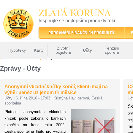
ZLATÁ KORUNA
Inspirujte se nejlepšími produkty roku
22 let tradice a kvality na finančním trhu
POROVNÁNÍ FINANČNÍCH PRODUKTŮ
F
Životní
Penzijní
Hypotéky
Karty
Účty
pojištění
spoření
ZLATÁ KORUNA
»
Zprávy
» Účty
Zprávy - Účty
Anonymní vkladní knížky končí, klienti mají na
ČS
výběr peněz už jenom tři měsíce
mi
Účty
|
6. října 2016 - 17:03
|
Kristýna Havligerová, Česká
Úč
spořitelna
ČS
Platnost anonymních vkladních
pr
knížek podle zákona o bankách
ne
skončila na konci roku 2002.
mi
Česká spořitelna lhůtu pro výplatu
po