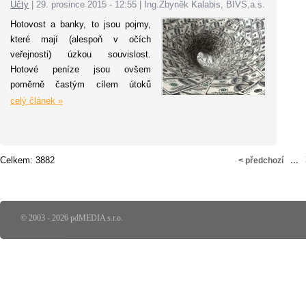
Účty
|
29. prosince 2015 - 12:55
|
Ing.Zbyněk Kalabis, BIVŠ,a.s.
tě
středních školách prostřednictvím
kon
Hotovost a banky, to jsou pojmy,
podpory projektu ŠIK a rozvoji
které mají (alespoň v očích
dobrovolnických aktivit svých
veřejnosti) úzkou souvislost.
zaměstnanců.
Hotové peníze jsou ovšem
poměrně častým cílem útoků
zlodějů, což přivedlo banky k
celý článek »
vypracování řady bezpečnostních
opatření k jejich zabezpečení.
Celkem: 3882
< předchozí
…
© 2003 - 2026 pdMEDIA s.r.o.