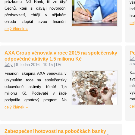
nejsou ani zubní kartáčky.
po
průzkumu ING Bank, tři ze čtyř
vš
Uvedené údaje vycházejí z
ja
Čechů, kteří si dávají novoroční
in
červencového průzkumu přepravní
kon
předsevzetí, chtějí v nějakém
hr
společnosti GLS. Dotazovaní také
ohledu zlepšit svou finanční
kor
cel
uvedli, že téměř každý čtvrtý (23,6
situaci. Aktuální změny, jako je
celý článek »
Do
%) by využil možnosti nechat si
definitivní zrušení druhého pilíře
or
poslat zapomenutou věc přímo na
důchodové reformy nebo změny v
pr
dovolenou.
penzijním připojištění a
mil
AXA Group věnovala v roce 2015 na společensky
Po
doplňkovém penzijním spoření,
odpovědné aktivity 1,5 milionu Kč
Úč
jsou nyní o důvod víc, proč
a.s
Účty
|
8. ledna 2016 - 10:15
|
DV
věnovat osobním financím
Ka
Finanční skupina AXA věnovala v
pozornost. Užitečným nástrojem,
sv
uplynulém roce na společensky
jak dostat vlastní peníze pod
in
odpovědné aktivity téměř 1,5
kontrolu, je finanční plán.
vy
milionu Kč. Podeváté v řadě
mo
podpořila grantový program Na
sl
cel
zelenou Nadace Partnerství, který
celý článek »
po
se zaměřuje na bezpečnost dětí v
mu
dopravním provozu, dlouhodobě se
da
věnuje také tématu finanční
Zabezpečení hotovosti na pobočkách banky
zá
gramotnosti dětí na základních a