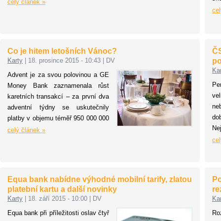
aktuálně 730, na Slovensku pak
celý článek »
se
cel
dalších 120. Automaty jdou snadno
poznat podle poutače ve tvaru
platební karty.
Co je hitem letošních Vánoc?
ČS
Karty
|
18. prosince 2015 - 10:43
|
DV
po
Ka
Advent je za svou polovinou a GE
Pe
Money Bank zaznamenala růst
ve
karetních transakcí – za první dva
ne
adventní týdny se uskutečnily
do
platby v objemu téměř 950 000 000
Ne
CZK, zatímco loni to bylo o
celý článek »
pot
přibližně 100 000 000 méně. Co
cel
ud
letos její – a nejen její – klienti
ne
nejvíce nakupují? GE Money Bank
Er
se zeptala velkých obchodníků, co
Equa bank nabídne výhodné mobilní tarify, zlatou
Po
na
Češi letos nejvíce nakupují pod
platební kartu a další novinky
re
ka
stromeček. Na Štědrý večer se
Karty
|
18. září 2015 - 10:00
|
DV
Ka
mů
tento rok budou rozbalovat iPhone
Equa bank při příležitosti oslav čtyř
Ro
in
6S nebo hračky a elektronika s