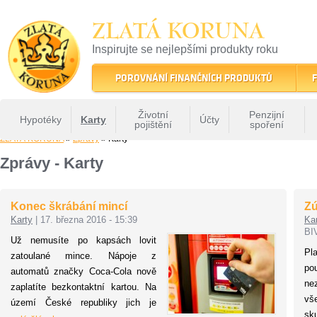
ZLATÁ KORUNA
Inspirujte se nejlepšími produkty roku
22 let tradice a kvality na finančním trhu
POROVNÁNÍ FINANČNÍCH PRODUKTŮ
F
Životní
Penzijní
Hypotéky
Karty
Účty
pojištění
spoření
ZLATÁ KORUNA
»
Zprávy
» Karty
Zprávy - Karty
Konec škrábání mincí
Zú
Karty
|
17. března 2016 - 15:39
Ka
BI
Už nemusíte po kapsách lovit
Pl
zatoulané mince. Nápoje z
po
automatů značky Coca-Cola nově
ne
zaplatíte bezkontaktní kartou. Na
vš
území České republiky jich je
sk