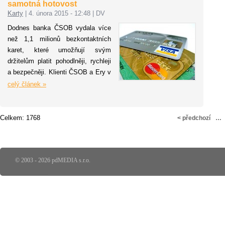
samotná hotovost
Karty
|
4. února 2015 - 12:48
|
DV
Dodnes banka ČSOB vydala více
než 1,1 milionů bezkontaktních
karet, které umožňují svým
držitelům platit pohodlněji, rychleji
a bezpečněji. Klienti ČSOB a Ery v
loňském roce utratili platebními
celý článek »
kartami 64 miliard korun, což je o
13 % více než v roce 2013. Počet
transakcí rostl ještě rychleji, a to o
Celkem: 1768
< předchozí
…
pětinu na 83 milionů. Bezkontaktně
pak provedli 35 milionů transakcí v
celkovém objemu 19 miliard korun.
Průměrná výše transakce
© 2003 - 2026 pdMEDIA s.r.o.
bezkontaktní kartou činí 625 korun,
nejvyšší bezkontaktní transakce
byla zaznamenána na částku
téměř 300 tisíc korun.