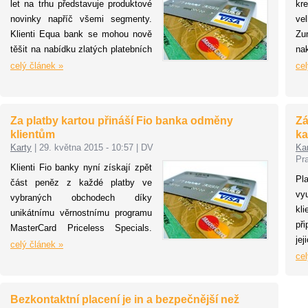
let na trhu představuje produktové
kre
neb
motivem Star Wars. Ženy budou
novinky napříč všemi segmenty.
ve
mů
rozbalovat nejen žádanou
Klienti Equa bank se mohou nově
Zu
ba
kosmetiku, ale i elektroniku
těšit na nabídku zlatých platebních
na
určenou právě ženám (depilátory,
karet Premium a Premium Plus s
po
celý článek »
cel
kulmy atd.). Ve velkém se však
výhodným pojištěním a
ka
kupují i dárkové balíčky pro
doplňkovými službami, na unikátní
nak
domácí mazlíčky.
nabídku levných mobilních tarifů,
Za platby kartou přináší Fio banka odměny
Zá
na konsolidaci půjček bez jištění a
klientům
ka
ručitele nebo na platební terminály
Karty
|
29. května 2015 - 10:57
|
DV
Ka
pro firemní klienty.
Pr
Klienti Fio banky nyní získají zpět
Pl
část peněz z každé platby ve
vy
vybraných obchodech díky
kl
unikátnímu věrnostnímu programu
př
MasterCard Priceless Specials.
je
Držitelé platebních karet
celý článek »
cel
MasterCard a Maestro si tak
mohou k Fio účtům bez poplatků,
které šetří jejich peníze, nově i
Bezkontaktní placení je in a bezpečnější než
spořit.