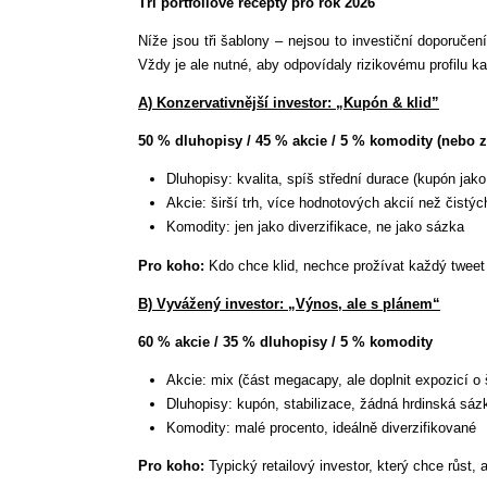
Tři portfoliové recepty pro rok 2026
Níže jsou tři šablony – nejsou to investiční doporučen
Vždy je ale nutné, aby odpovídaly rizikovému profilu k
A) Konzervativnější investor: „Kupón & klid”
50 % dluhopisy / 45 % akcie / 5 % komodity (nebo z
Dluhopisy: kvalita, spíš střední durace (kupón jako
Akcie: širší trh, více hodnotových akcií než čistýc
Komodity: jen jako diverzifikace, ne jako sázka
Pro koho:
Kdo chce klid, nechce prožívat každý tweet
B) Vyvážený investor: „Výnos, ale s plánem“
60 % akcie / 35 % dluhopisy / 5 % komodity
Akcie: mix (část megacapy, ale doplnit expozicí o 
Dluhopisy: kupón, stabilizace, žádná hrdinská sáz
Komodity: malé procento, ideálně diverzifikované
Pro koho:
Typický retailový investor, který chce růst,