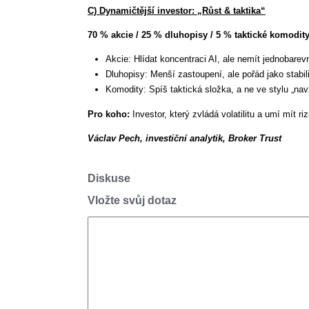
C) Dynamičtější investor: „Růst & taktika“
70 % akcie / 25 % dluhopisy / 5 % taktické komodit
Akcie: Hlídat koncentraci AI, ale nemít jednobarevn
Dluhopisy: Menší zastoupení, ale pořád jako stabili
Komodity: Spíš taktická složka, a ne ve stylu „nav
Pro koho:
Investor, který zvládá volatilitu a umí mít ri
Václav Pech, investiční analytik, Broker Trust
Diskuse
Vložte svůj dotaz