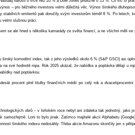
Nasdaq narostl o více než 20 % a Dow Jones přibližně o 13 %. Co víc si přá
výnos – pro běžného investora velmi důležitá věc. Výnos širokého dluhopis
sy stabilních emitentů pak doručily svým investorům téměř 8 %. Po letech, kdy
u velmi slušnou práci.
em se ale hned s několika kamarády ze světa financí, a ne všichni měli ve 
iu široký komoditní index, tak z jeho výsledků okolo 6 % (S&P GSCI) asi úpl
ila na své hodnotě ropa. Rok 2025 ukázal, že nabídka a poptávka dělají u rop
nabídky nad poptávkou.
esát procent plnil titulky finančních médií po celý rok a dvacetiprocentn
hnologických obrů – v loňském roce nebyl ani zdaleka tak jednotný, jako jsm
ějak samozřejmě. Loni to bylo jinak. Zatímco majitelé akcií Alphabetu (Googl
nnost širokého indexu nedosáhly. Třeba akcie Amazonu skončily jen s pěti