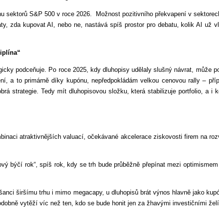
 sektorů S&P 500 v roce 2026. Možnost pozitivního překvapení v sektorech, 
aty, zda kupovat AI, nebo ne, nastává spíš prostor pro debatu, kolik AI už 
iplína“
gicky podceňuje. Po roce 2025, kdy dluhopisy udělaly slušný návrat, může pok
ní, a to primárně díky kupónu, nepředpokládám velkou cenovou rally – pří
rá strategie. Tedy mít dluhopisovou složku, která stabilizuje portfolio, a i
mbinaci atraktivnějších valuací, očekávané akcelerace ziskovosti firem na ro
 býčí rok“, spíš rok, kdy se trh bude průběžně přepínat mezi optimismem a
t šanci širšímu trhu i mimo megacapy, u dluhopisů brát výnos hlavně jako kup
odobně vytěží víc než ten, kdo se bude honit jen za žhavými investičními žel