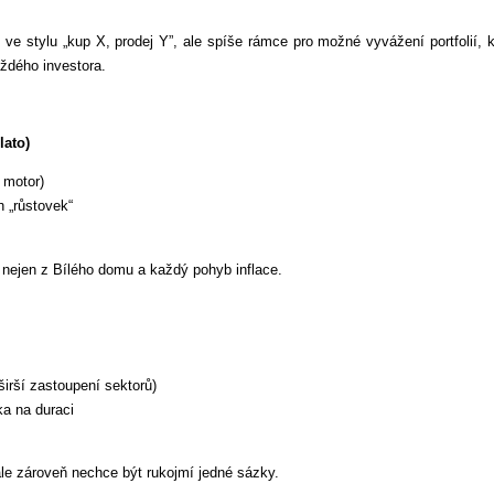
í ve stylu „kup X, prodej Y”, ale spíše rámce pro možné vyvážení portfolií,
aždého investora.
lato)
 motor)
h „růstovek“
 nejen z Bílého domu a každý pohyb inflace.
širší zastoupení sektorů)
ka na duraci
 ale zároveň nechce být rukojmí jedné sázky.