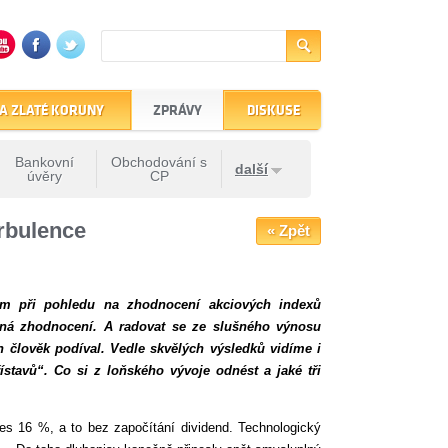
A ZLATÉ KORUNY
ZPRÁVY
DISKUSE
Bankovní
Obchodování s
další
úvěry
CP
urbulence
« Zpět
em při pohledu na zhodnocení akciových indexů
erná zhodnocení. A radovat se ze slušného výnosu
n člověk podíval. Vedle skvělých výsledků vidíme i
stavů“. Co si z loňského vývoje odnést a jaké tři
řes 16 %, a to bez započítání dividend. Technologický