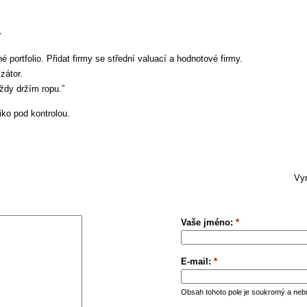
y
é portfolio. Přidat firmy se střední valuací a hodnotové firmy.
zátor.
ždy držím ropu.”
ziko pod kontrolou.
Vym
Vaše jméno:
*
E-mail:
*
Obsah tohoto pole je soukromý a neb