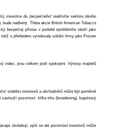
), investice do „bezpečného“ realitního sektoru nikoho
dou, bude nadšený. Třeba akcie British American Tobacco
sický bezpečný přístav v podobě spotřebního zboží jako
otiž s přehledem vynulovaly solidní firmy jako Procter
ký index, jsou celkem jistě spokojeni. Výnosy majitelů
oční stabilitu investorů a obchodníků může být poměrně
26 zaslouží pozornost: šířka trhu (broadening), kupónový
acaps zkolabují, spíš se ale pozornost investorů může