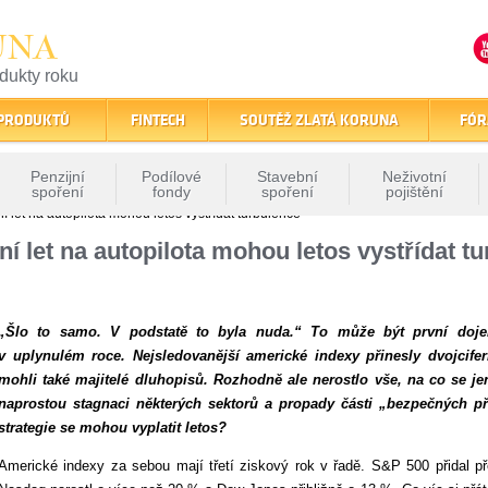
UNA
odukty roku
finančním trhu
 PRODUKTŮ
FINTECH
SOUTĚŽ ZLATÁ KORUNA
FÓR
Penzijní
Podílové
Stavební
Neživotní
spoření
fondy
spoření
pojištění
ní let na autopilota mohou letos vystřídat turbulence
ční let na autopilota mohou letos vystřídat t
„Šlo to samo. V podstatě to byla nuda.“ To může být první doj
v uplynulém roce. Nejsledovanější americké indexy přinesly dvojcif
mohli také majitelé dluhopisů. Rozhodně ale nerostlo vše, na co se je
naprostou stagnaci některých sektorů a propady části „bezpečných pří
strategie se mohou vyplatit letos?
Americké indexy za sebou mají třetí ziskový rok v řadě. S&P 500 přidal p