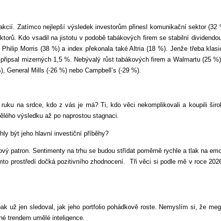
kcií. Zatímco nejlepší výsledek investorům přinesl komunikační sektor (32 %
sektorů. Kdo vsadil na jistotu v podobě tabákových firem se stabilní dividen
Philip Morris (38 %) a index překonala také Altria (18 %). Jenže třeba kla
 připsal mizerných 1,5 %. Nebývalý růst tabákových firem a Walmartu (25 %) t
), General Mills (-26 %) nebo Campbell’s (-29 %).
 ruku na srdce, kdo z vás je má? Ti, kdo věci nekomplikovali a koupili širo
ělého výsledku až po naprostou stagnaci.
y být jeho hlavní investiční příběhy?
ý patron. Sentimenty na trhu se budou střídat poměrně rychle a tlak na em
 tomto prostředí dočká pozitivního zhodnocení. Tři věci si podle mě v roce 20
k už jen sledoval, jak jeho portfolio pohádkově roste. Nemyslím si, že meg
ené trendem umělé inteligence.