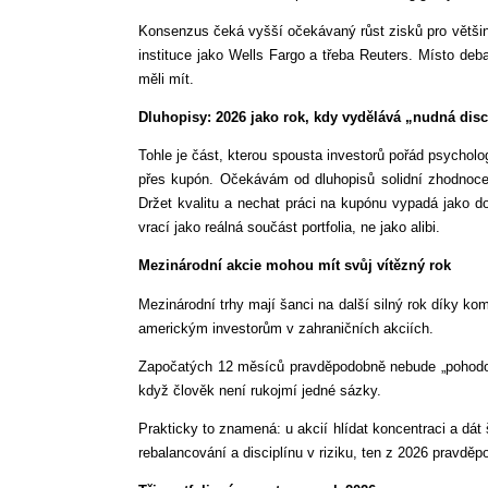
Konsenzus čeká vyšší očekávaný růst zisků pro většinu
instituce jako Wells Fargo a třeba Reuters. Místo deb
měli mít.
Dluhopisy: 2026 jako rok, kdy vydělává „nudná disc
Tohle je část, kterou spousta investorů pořád psycholo
přes kupón. Očekávám od dluhopisů solidní zhodnoce
Držet kvalitu a nechat práci na kupónu vypadá jako dob
vrací jako reálná součást portfolia, ne jako alibi.
Mezinárodní akcie mohou mít svůj vítězný rok
Mezinárodní trhy mají šanci na další silný rok díky ko
americkým investorům v zahraničních akciích.
Započatých 12 měsíců pravděpodobně nebude „pohodový
když člověk není rukojmí jedné sázky.
Prakticky to znamená: u akcií hlídat koncentraci a dá
rebalancování a disciplínu v riziku, ten z 2026 pravděp