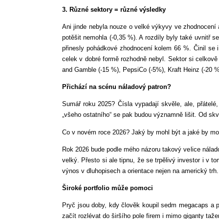
3. Různé sektory = různé výsledky
Ani jinde nebyla nouze o velké výkyvy ve zhodnocení a
potěšit nemohla (-0,35 %). A rozdíly byly také uvnitř 
přinesly pohádkové zhodnocení kolem 66 %. Činil se i 
celek v dobré formě rozhodně nebyl. Sektor si celkově
and Gamble (-15 %), PepsiCo (-5%), Kraft Heinz (-20 %
Přichází na scénu náladový patron?
Sumář roku 2025? Čísla vypadají skvěle, ale, přátelé,
„všeho ostatního“ se pak budou významně lišit. Od skv
Co v novém roce 2026? Jaký by mohl být a jaké by mohl
Rok 2026 bude podle mého názoru takový velice náladov
velký. Přesto si ale tipnu, že se trpělivý investor i v
výnos v dluhopisech a orientace nejen na americký trh.
Široké portfolio může pomoci
Pryč jsou doby, kdy člověk koupil sedm megacaps a pa
začít rozlévat do širšího pole firem i mimo giganty taž