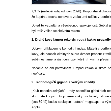
7,3 % (nejlepší údaj od roku 2020). Korporátní dluhopi
že kupón a trocha cenového zisku umí udělat v portfoli
Doteď to vypadá na všeobecnou spokojenost. Setkal js
byl totiž velice selektivním rokem.
1. Drahé kovy lámou rekordy, ropa i kakao propadly
Dobrým příkladem je komoditní index. Máte-li v portfol
kovy, ale naopak citelných skoro dvacet procent ztrat
sobě neznamená růst cen ropy, když trh vnímá převis 
Nedařilo se ani potravinám. Propad kakaa o skoro pad
nepřidaly.
2. Technologičtí giganti s velkými rozdíly
„Klub nedotknutelných“ – tedy sedmička globálních tec
akcií jste koupili. Dvojciferné zisky přicházely tak n
(cca 39 %) budou spokojeni, ostatní megacaps na výko
Applu.