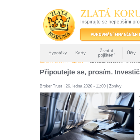
ZLATÁ KOR
Inspirujte se nejlepšími pr
22 let tradice a kvality na 
POROVNÁNÍ FINANČNÍCH
Životní
Hypotéky
Karty
Účty
pojištění
ZLATÁ KORUNA
»
Zprávy
» Připoutejte se, prosím. Investič
Připoutejte se, prosím. Investi
Broker Trust
|
26. ledna 2026 - 11:00
|
Zprávy