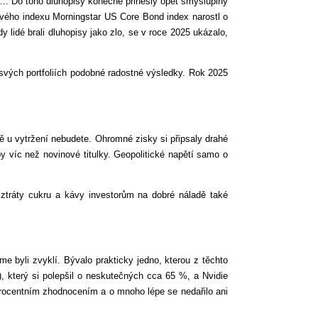
t… Do toho dluhopisy konečně přinesly opět smysluplný
ového indexu Morningstar US Core Bond index narostl o
 lidé brali dluhopisy jako zlo, se v roce 2025 ukázalo,
svých portfoliích podobné radostné výsledky. Rok 2025
ně u vytržení nebudete. Ohromné zisky si připsaly drahé
y víc než novinové titulky. Geopolitické napětí samo o
í ztráty cukru a kávy investorům na dobré náladě také
e byli zvyklí. Bývalo prakticky jedno, kterou z těchto
e), který si polepšil o neskutečných cca 65 %, a Nvidie
procentním zhodnocením a o mnoho lépe se nedařilo ani