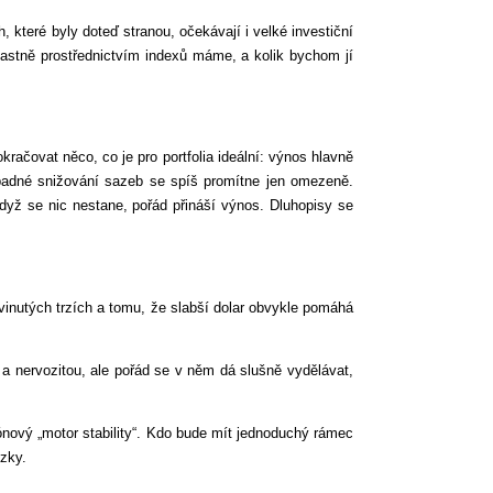
které byly doteď stranou, očekávají i velké investiční
vlastně prostřednictvím indexů máme, a kolik bychom jí
račovat něco, co je pro portfolia ideální: výnos hlavně
padné snižování sazeb se spíš promítne jen omezeně.
 když se nic nestane, pořád přináší výnos. Dluhopisy se
zvinutých trzích a tomu, že slabší dolar obvykle pomáhá
 nervozitou, ale pořád se v něm dá slušně vydělávat,
ónový „motor stability“. Kdo bude mít jednoduchý rámec
ízky.