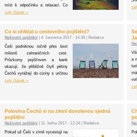
míst k odpočinku a relaxaci. Co
ne
cel
jsou největší rizika pro chaty a
celý článek »
řid
chalupy? Zloději, vandalové,
ná
nezvaní zvířecí návštěvníci a
zim
Co si ohlídat u cestovního pojištění?
Se
přírodní živly. Preventivními
po
Neživotní pojištění
|
4. července 2017 - 14:38
|
Redakce
Ja
opatřeními si můžeme ušetřit
čí
Než
spoustu nepříjemností a peněz,
Češi podniknou ročně přes šest
ri
které bychom museli platit na
Vš
milionů zahraničních cest.
tm
odstranění škod z vlastní kapsy.
a 
Průzkumy pojišťoven a bank
vo
Pomůže i správně zvolené
tu
ukazují, že přibližně čtyři pětiny
př
pojištění majetku. Na co si dát
má
Čechů vyrážejí do ciziny s určitou
už
pozor při sjednávání pojistky pro
vo
formou cestovního pojištění – ať už
celý článek »
po
chatu či chalupu?
mo
jednorázového, nebo
cel
udá
a 
dlouhodobého. Pojišťovny pak
vy
ročně vyřídí více než 73 tisíc
za
pojistných událostí z cestovního
Polovina Čechů si na zimní dovolenou sjedná
Ch
Př
pojištění, převažují ty z léčebných
pojištění
po
tr
výloh.
Neživotní pojištění
|
11. ledna 2017 - 12:24
|
Redakce
Než
t
Pokud už Češi v zimě vycestují na
Po
je