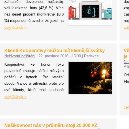
zahraniční dovolenou, nejčastěji
do
Va
volí k rekreaci hory (42,6 %). Více
za
než deset procent (konkrétně 10,8
ča
%) respondentů uvedlo, že jezdí na
ne
hory i k moři. Polovina lidí se do
re
celý článek »
cel
zahraniční také pojistí, nehledě na
od
to, zda míří za mořem či sněhem
ps
(47,8 %). Vyplývá to z průzkumu
ro
Klienti Kooperativy můžou mít klidnější svátky
Ví
ČSOB.
po
Neživotní pojištění
|
22. prosince 2016 - 15:30
|
Redakce
je
zá
Než
Kooperativa ke konci roku
des
All
pravidelně eviduje nárůst ničivých
na
Od
požárů v bytech. Pro letošní
v 
Flo
období Vánoc a Silvestra proto pro
po
své klienty, kteří mají sjednané
ne
pojištění domácnosti, nemovitosti
celý článek »
nebo odpovědnosti v běžném
cel
občanském životě, připravila další
zvýhodnění parametrů pojistné
ochrany. A to pro případy, že klienti
Nešikovnost nás v průměru stojí 20.000 Kč
Kooperativy způsobí škodu