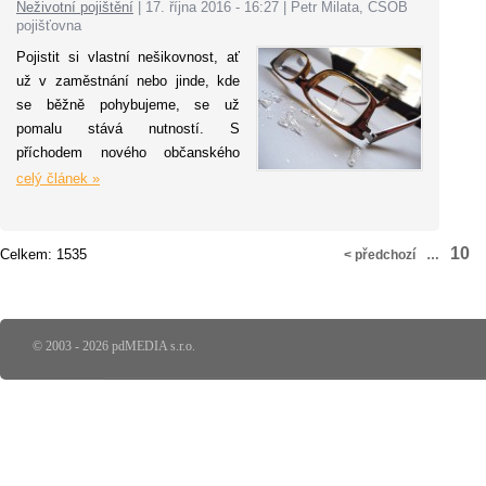
Neživotní pojištění
|
17. října 2016 - 16:27
|
Petr Milata, ČSOB
někomu jinému, ale i pro škody v
pojišťovna
jejich vlastní domácnosti nebo
Pojistit si vlastní nešikovnost, ať
nemovitosti.
už v zaměstnání nebo jinde, kde
se běžně pohybujeme, se už
pomalu stává nutností. S
příchodem nového občanského
zákoníku se platby za „den blbec“
celý článek »
navíc výrazně zvyšují. I z
dlouhodobých statistik ČSOB
Pojišťovny je patrné, jak se
10
Celkem: 1535
< předchozí
…
průměrná částka vyplácená na
jednu pojistnou událost z pojištění
odpovědnosti zvyšuje. Zatímco v
roce 2012 činila 12 tisíc korun,
© 2003 - 2026 pdMEDIA s.r.o.
letos už je to 20 tisíc korun.