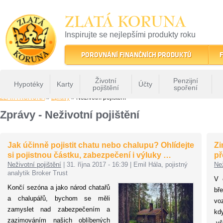
ZLATÁ KORUNA
Inspirujte se nejlepšími produkty roku
22 let tradice a kvality na finančním trhu
POROVNÁNÍ FINANČNÍCH PRODUKTŮ
F
Životní
Penzijní
Hypotéky
Karty
Účty
pojištění
spoření
ZLATÁ KORUNA
»
Zprávy
» Neživotní pojištění
Zprávy - Neživotní pojištění
Jak účinně pojistit chatu nebo chalupu? Ohlídejte
Zi
si pojistnou částku, zabezpečení i výluky …
př
Neživotní pojištění
|
31. října 2017 - 16:39
|
Emil Hála, pojistný
Než
analytik Broker Trust
V 
Končí sezóna a jako národ chatařů
bř
a chalupářů, bychom se měli
vo
zamyslet nad zabezpečením a
kd
zazimováním našich oblíbených
„v