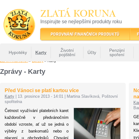
ZLATÁ KORUNA
Inspirujte se nejlepšími produkty roku
22 let tradice a kvality na finančním trhu
POROVNÁNÍ FINANČNÍCH PRODUKTŮ
F
Životní
Penzijní
Hypotéky
Karty
Účty
pojištění
spoření
ZLATÁ KORUNA
»
Zprávy
» Karty
Zprávy - Karty
Před Vánoci se platí kartou více
No
Karty
|
13. prosince 2013 - 14:01
|
Martina Slavíková, Poštovní
na
spořitelna
Ka
Ba
Četnost využívání platebních karet
GE
každoročně v předvánočním
ka
období vzroste, ať už se jedná o
Kl
výběry z bankomatů nebo o
sv
placení u obchodníků. Chování