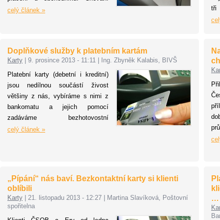
tř
zákazníků se ubírá směrem k
celý článek »
te
využívání karet především při
cel
př
placení, což souvisí i s trendem
O2.
rozšiřování rychlého a
Doplňkové služby k platebním kartám
Na
ry
jednoduchého způsobu plateb
Karty
|
9. prosince 2013 - 11:11
|
Ing. Zbyněk Kalabis, BIVŠ
ch
ka
bezkontaktními kartami. Před
Ka
Ba
Vánocemi klienti ČSOB a Ery, kteří
Platební karty (debetní i kreditní)
Te
Př
objednávají dárky přes internet,
jsou nedílnou součástí živost
v 
Č
jistě ocení možnost zaplatit
většiny z nás, vybíráme s nimi z
om
př
zdarma kartou na všech
bankomatu a jejich pomocí
pla
do
pobočkách České pošty.
zadáváme bezhotovostní
pr
transakce. Mnoha jejich uživatelům
celý článek »
kli
ale není známo, jaké služby jsou s
cel
St
nimi spojeny. Kdo mám zájem
po
dozvědět se základní informace o
po
těchto službách, může dočíst tento
„Pípání“ nás baví. Bezkontaktní karty si klienti
Pl
Pr
článek.
oblíbili
kl
do
Karty
|
21. listopadu 2013 - 12:27
|
Martina Slavíková, Poštovní
…
tř
spořitelna
Ka
kl
Ba