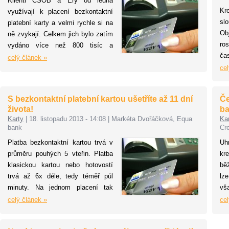
Klienti ČSOB a Ery od ledna
kar
Kr
využívají k placení bezkontaktní
zv
slo
platební karty a velmi rychle si na
aut
Ob
ně zvykají. Celkem jich bylo zatím
ro
vydáno více než 800 tisíc a
ča
průměrná bezkontaktní transakce
celý článek »
ka
činí 480 korun. Nejstaršímu
cel
ro
uživateli, který platí bezkontaktně,
kli
je 91 let. Naopak nejmladšímu
S bezkontaktní platební kartou ušetříte až 11 dní
Če
za
studentovi, jenž používá
života!
ba
kl
bezkontaktní platební kartu, je 14
Karty
|
18. listopadu 2013 - 14:08
|
Markéta Dvořáčková, Equa
Ka
pr
let. Největší útrata jednou
bank
Cre
bezkontaktní kartou činí přes 114
Platba bezkontaktní kartou trvá v
Uh
tisíc korun.
průměru pouhých 5 vteřin. Platba
kr
klasickou kartou nebo hotovostí
bě
trvá až 6x déle, tedy téměř půl
lz
minuty. Na jednom placení tak
vš
ztratíme přibližně 25 vteřin času,
ba
celý článek »
cel
za rok již pak 4 hodiny, za celý
tv
život až 11 dní!
ro