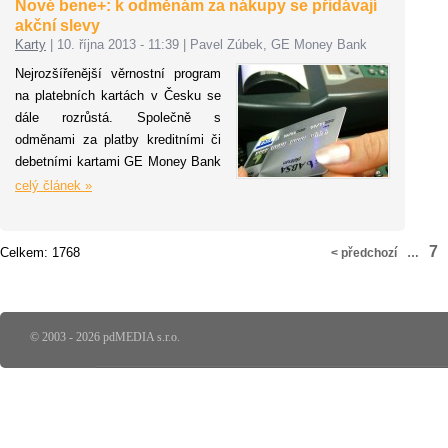
Nové bene+: k odměnám za nákupy se přidávají
%*
akční slevy
Karty
|
10. října 2013 - 11:39
|
Pavel Zúbek, GE Money Bank
Nejrozšířenější věrnostní program
na platebních kartách v Česku se
dále rozrůstá. Společně s
odměnami za platby kreditními či
debetními kartami GE Money Bank
mohou klienti banky začít využívat
celý článek »
akční slevové kupony obchodníků
včetně těch, kteří nejsou stálými
partnery věrnostního programu.
7
Celkem: 1768
< předchozí
…
Veškeré informace o odměnách a
slevách zákazníci přehledně
najdou na inovovaném webu
www.beneplus.cz
© 2003 - 2026 pdMEDIA s.r.o.