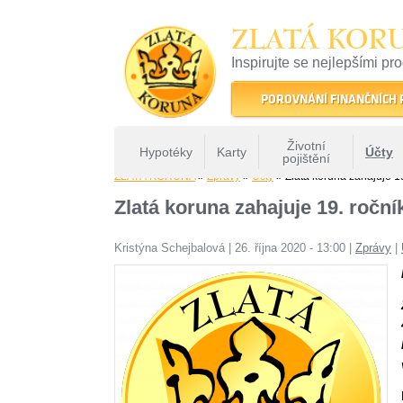
ZLATÁ KOR
Inspirujte se nejlepšími pr
22 let tradice a kvality na 
POROVNÁNÍ FINANČNÍCH
Životní
Hypotéky
Karty
Účty
pojištění
ZLATÁ KORUNA
»
Zprávy
»
Účty
» Zlatá koruna zahajuje 19
Zlatá koruna zahajuje 19. roční
Kristýna Schejbalová
|
26. října 2020 - 13:00
|
Zprávy
|