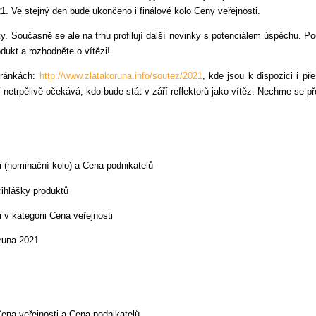
1. Ve stejný den bude ukončeno i finálové kolo Ceny veřejnosti.
ty. Současně se ale na trhu profilují další novinky s potenciálem úspěchu. Po
dukt a rozhodněte o vítězi!
ránkách:
http://www.zlatakoruna.info/soutez/2021
, kde jsou k dispozici i př
í netrpělivě očekává, kdo bude stát v září reflektorů jako vítěz. Nechme se př
 (nominační kolo) a Cena podnikatelů
ihlášky produktů
v kategorii Cena veřejnosti
runa 2021
ena veřejnosti a Cena podnikatelů