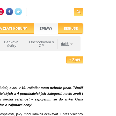
A ZLATÉ KORUNY
ZPRÁVY
DISKUSE
Bankovní
Obchodování s
další
úvěry
CP
« Zpět
duktů, a ani v 19. ročníku tomu nebude jinak. Téměř
lských a 4 podnikatelských kategorií, navíc zvolí i
i široká veřejnost – zapojením se do anket Cena
ěžte o zajímavé ceny!
ospělosti, jaký mohl kdokoli očekávat. I přes všechny