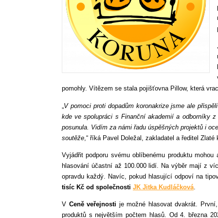
pomohly. Vítězem se stala pojišťovna Pillow, která vra
„
V pomoci proti dopadům koronakrize jsme ale přispěl
kde ve spolupráci s Finanční akademií a odborníky z M
posunula. Vidím za námi řadu úspěšných projektů i oce
soutěže
,“ říká Pavel Doležal, zakladatel a ředitel Zlaté
Vyjádřit podporu svému oblíbenému produktu mohou a
hlasování účastní až 100.000 lidí. Na výběr mají z v
opravdu každý. Navíc, pokud hlasující odpoví na tip
tisíc Kč od společnosti
JK Jitka Kudláčková
.
V
Ceně veřejnosti
je možné hlasovat dvakrát. První, 
produktů s největším počtem hlasů. Od 4. března 202