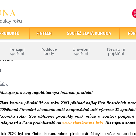
UNA
odukty roku
finančním trhu
 PRODUKTŮ
FINTECH
SOUTĚŽ ZLATÁ KORUNA
FÓR
Penzijní
Podílové
Stavební
Neživotní
spoření
fondy
spoření
pojištění
. ročník
k
Účty
Hlasujte pro svůj nejoblíbenější finanční produkt!
Zlatá koruna přináší již od roku 2003 přehled nejlepších finančních pro
400členná Finanční akademie opět zodpovědně určí výherce 11 spotřebite
Novinku roku. Své oblíbené produkty však může v soutěži podpořit 
veřejnosti a Cena podnikatelů na
www.zlatakoruna.info
. Hlasujte a sout
Rok 2020 byl pro Zlatou korunu rokem plnoletosti. Nebyl to však vstup do d