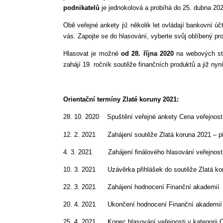
podnikatelů
je jednokolová a probíhá do 25. dubna 202
Obě veřejné ankety již několik let ovládají bankovní úč
vás. Zapojte se do hlasování, vyberte svůj oblíbený pro
Hlasovat je možné
od 28. října 2020
na webových st
zahájí 19. ročník soutěže finančních produktů a již nyn
Orientační termíny Zlaté koruny 2021:
28. 10. 2020 Spuštění veřejné ankety Cena veřejnosti
12. 2. 2021 Zahájení soutěže Zlatá koruna 2021 – př
4. 3. 2021 Zahájení finálového hlasování veřejnosti 
10. 3. 2021 Uzávěrka přihlášek do soutěže Zlatá ko
22. 3. 2021 Zahájení hodnocení Finanční akademií
20. 4. 2021 Ukončení hodnocení Finanční akademií
25. 4. 2021 Konec hlasování veřejnosti v kategorii C