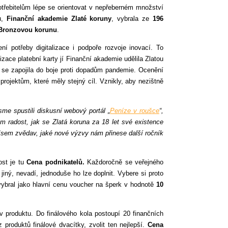
potřebitelům lépe se orientovat v nepřeberném množství
u,
Finanční akademie Zlaté koruny
, vybrala ze
196
Bronzovou korunu
.
ní potřeby digitalizace i podpoře rozvoje inovací. To
alizace platební karty jí Finanční akademie udělila Zlatou
é se zapojila do boje proti dopadům pandemie. Ocenění
projektům, které měly stejný cíl. Vznikly, aby nezištně
me spustili diskusní webový portál „
Peníze v roušce
“,
ám radost, jak se Zlatá koruna za 18 let své existence
 Jsem zvědav, jaké nové výzvy nám přinese další ročník
ost je tu
Cena podnikatelů.
Každoročně se veřejného
jiný, nevadí, jednoduše ho lze doplnit. Vybere si proto
vybral jako hlavní cenu voucher na šperk v hodnotě
10
v produktu. Do finálového kola postoupí 20 finančních
roduktů finálové dvacítky, zvolit ten nejlepší.
Cena