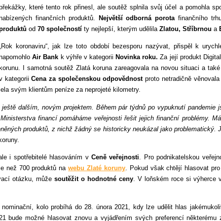
překážky, které tento rok přinesl, ale soutěž splnila svůj účel a pomohla s
nabízených finančních produktů.
Největší odborná porota
finančního trh
produktů
od
70 společností
ty nejlepší, kterým udělila
Zlatou, Stříbrnou
a
„Rok koronaviru“, jak lze toto období bezesporu nazývat, přispěl k urychle
napomohlo
Air Bank
k výhře v kategorii
Novinka roku.
Za její produkt Digit
korunu. I samotná soutěž Zlatá koruna zareagovala na novou situaci a tak
v kategorii
Cena za společenskou odpovědnost
proto netradičně věnovala 
cela svým klientům peníze za neprojeté kilometry.
i ještě dalším, novým projektem. Během pár týdnů po vypuknutí pandemie js
inisterstva financí pomáháme veřejnosti řešit jejich finanční problémy. M
něných produktů, z nichž žádný se historicky neukázal jako problematický.
 koruny.
le i spotřebitelé hlasováním v
Ceně veřejnosti
. Pro podnikatelskou veřejn
íce než 700 produktů na
webu Zlaté koruny
. Pokud však chtějí hlasovat pro 
ovací otázku, může
soutěžit o hodnotné ceny
. V loňském roce si výherce 
nominační, kolo probíhá do 28. února 2021, kdy lze udělit hlas jakémukoli
1 bude možné hlasovat znovu a vyjádřením svých preferencí některému z p