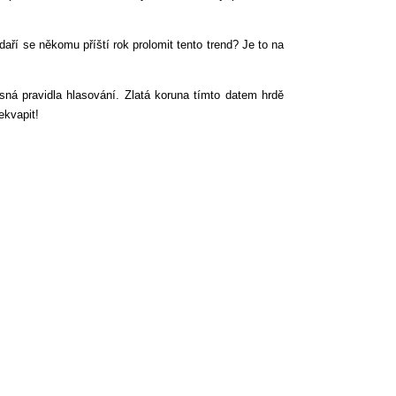
daří se někomu příští rok prolomit tento trend? Je to na
esná pravidla hlasování. Zlatá koruna tímto datem hrdě
ekvapit!